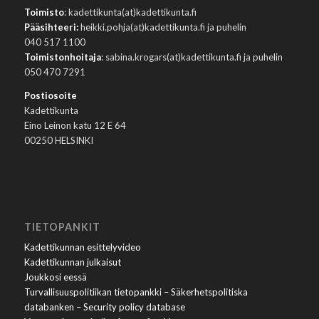
Toimisto
: kadettikunta(at)kadettikunta.fi
Pääsihteeri:
heikki.pohja(at)kadettikunta.fi ja puhelin
040 517 1100
Toimistonhoitaja
: sabina.krogars(at)kadettikunta.fi ja puhelin
050 470 7291
Postiosoite
Kadettikunta
Eino Leinon katu 12 E 64
00250 HELSINKI
TIETOPANKIT
Kadettikunnan esittelyvideo
Kadettikunnan julkaisut
Joukkosi eessä
Turvallisuuspolitiikan tietopankki – Säkerhetspolitiska
databanken – Security policy database