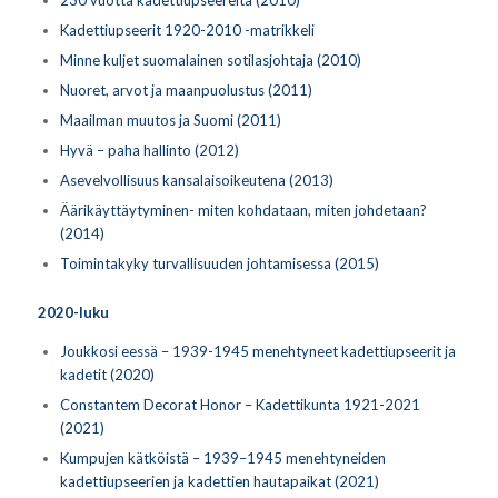
230 vuotta kadettiupseereita (2010)
Kadettiupseerit 1920-2010 -matrikkeli
Minne kuljet suomalainen sotilasjohtaja (2010)
Nuoret, arvot ja maanpuolustus (2011)
Maailman muutos ja Suomi (2011)
Hyvä – paha hallinto (2012)
Asevelvollisuus kansalaisoikeutena (2013)
Äärikäyttäytyminen- miten kohdataan, miten johdetaan?
(2014)
Toimintakyky turvallisuuden johtamisessa (2015)
2020-luku
Joukkosi eessä – 1939-1945 menehtyneet kadettiupseerit ja
kadetit (2020)
Constantem Decorat Honor – Kadettikunta 1921-2021
(2021)
Kumpujen kätköistä – 1939–1945 menehtyneiden
kadettiupseerien ja kadettien hautapaikat
(2021)