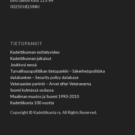
Eino Leinon katu 12 E 64
00250 HELSINKI
TIETOPANKIT
Kadettikunnan esittelyvideo
Kadettikunnan julkaisut
Joukkosi eessä
Turvallisuuspolitiikan tietopankki – Säkerhetspolitiska
databanken – Security policy database
Veteraanien perintö – Arvet efter Veteranerna
Suomi kylmässä sodassa
Maailman muutos ja Suomi 1990-2010
Kadettikunta 100 vuotta
Copyright © Kadettikunta ry. All Rights Reserved.