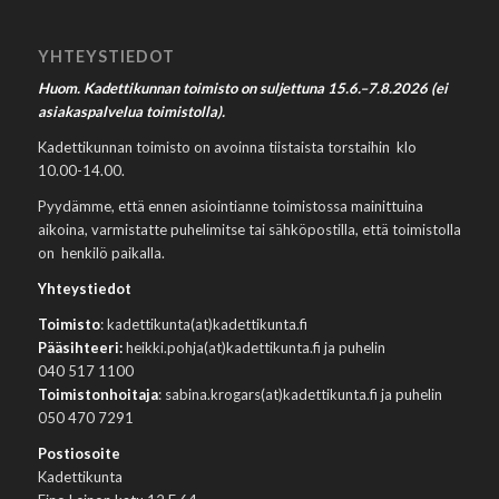
YHTEYSTIEDOT
Huom. Kadettikunnan toimisto on suljettuna 15.6.–7.8.2026 (ei
asiakaspalvelua toimistolla).
Kadettikunnan toimisto on avoinna tiistaista torstaihin klo
10.00-14.00.
Pyydämme, että ennen asiointianne toimistossa mainittuina
aikoina, varmistatte puhelimitse tai sähköpostilla, että toimistolla
on henkilö paikalla.
Yhteystiedot
Toimisto
: kadettikunta(at)kadettikunta.fi
Pääsihteeri:
heikki.pohja(at)kadettikunta.fi ja puhelin
040 517 1100
Toimistonhoitaja
: sabina.krogars(at)kadettikunta.fi ja puhelin
050 470 7291
Postiosoite
Kadettikunta