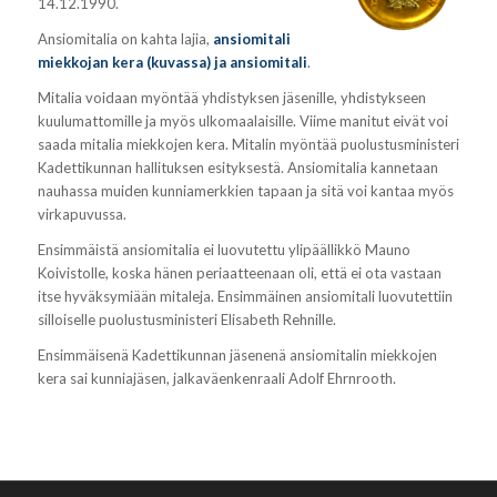
14.12.1990.
Ansiomitalia on kahta lajia,
ansiomitali
miekkojan kera (kuvassa) ja ansiomitali
.
Mitalia voidaan myöntää yhdistyksen jäsenille, yhdistykseen
kuulumattomille ja myös ulkomaalaisille. Viime manitut eivät voi
saada mitalia miekkojen kera. Mitalin myöntää puolustusministeri
Kadettikunnan hallituksen esityksestä. Ansiomitalia kannetaan
nauhassa muiden kunniamerkkien tapaan ja sitä voi kantaa myös
virkapuvussa.
Ensimmäistä ansiomitalia ei luovutettu ylipäällikkö Mauno
Koivistolle, koska hänen periaatteenaan oli, että ei ota vastaan
itse hyväksymiään mitaleja. Ensimmäinen ansiomitali luovutettiin
silloiselle puolustusministeri Elisabeth Rehnille.
Ensimmäisenä Kadettikunnan jäsenenä ansiomitalin miekkojen
kera sai kunniajäsen, jalkaväenkenraali Adolf Ehrnrooth.