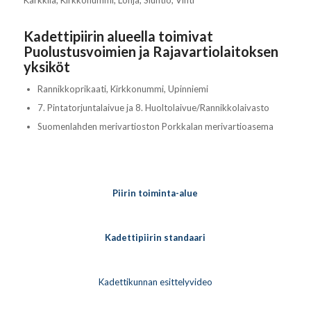
Karkkila, Kirkkonummi, Lohja, Siuntio, Vihti
Kadettipiirin alueella toimivat
Puolustusvoimien ja Rajavartiolaitoksen
yksiköt
Rannikkoprikaati, Kirkkonummi, Upinniemi
7. Pintatorjuntalaivue ja 8. Huoltolaivue/Rannikkolaivasto
Suomenlahden merivartioston Porkkalan merivartioasema
Piirin toiminta-alue
Kadettipiirin standaari
Kadettikunnan esittelyvideo