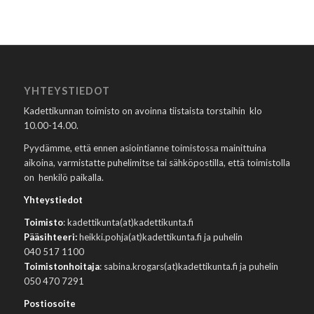
YHTEYSTIEDOT
Kadettikunnan toimisto on avoinna tiistaista torstaihin klo
10.00-14.00.
Pyydämme, että ennen asiointianne toimistossa mainittuina
aikoina, varmistatte puhelimitse tai sähköpostilla, että toimistolla
on henkilö paikalla.
Yhteystiedot
Toimisto
: kadettikunta(at)kadettikunta.fi
Pääsihteeri:
heikki.pohja(at)kadettikunta.fi ja puhelin
040 517 1100
Toimistonhoitaja
: sabina.krogars(at)kadettikunta.fi ja puhelin
050 470 7291
Postiosoite