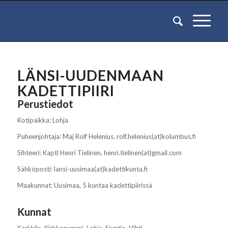
Kuvassa näkymä Lohjanjärveltä Lohjan
kaupungin keskustaan
LÄNSI-UUDENMAAN
KADETTIPIIRI
Perustiedot
Kotipaikka: Lohja
Puheenjohtaja: Maj Rolf Helenius, rolf.helenius(at)kolumbus.fi
Sihteeri: Kaptl Henri Tielinen, henri.tielinen(at)gmail.com
Sähköposti: lansi-uusimaa(at)kadettikunta.fi
Maakunnat: Uusimaa, 5 kuntaa kadettipiirissä
Kunnat