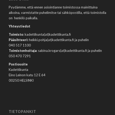
Pyydämme, että ennen asiointianne toimistossa mainittuina
aikoina, varmistatte puhelimitse tai sähköpostilla, että toimistolla
on henkilö paikalla.
Yhteystiedot
Toimisto
: kadettikunta(at)kadettikunta.fi
Pääsihteeri:
heikki.pohja(at)kadettikunta.fi ja puhelin
040 517 1100
Toimistonhoitaja
: sabina.krogars(at)kadettikunta.fi ja puhelin
050 470 7291
Postiosoite
Kadettikunta
Eino Leinon katu 12 E 64
00250 HELSINKI
TIETOPANKIT