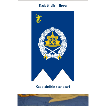
Kadettipiirin lippu
Kadettipiirin standaari