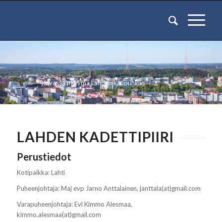
Kuvassa näkymä Lahden kaupunkiin
LAHDEN KADETTIPIIRI
Perustiedot
Kotipaikka: Lahti
Puheenjohtaja: Maj evp Jarno Anttalainen, janttala(at)gmail.com
Varapuheenjohtaja: Evl Kimmo Alesmaa,
kimmo.alesmaa(at)gmail.com