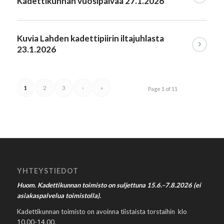
Kadettikunnan vuosipäivää 27.1.2026
Kuvia Lahden kadettipiirin iltajuhlasta
23.1.2026
1
2
3
›
»
Page 1 of 11
YHTEYSTIEDOT
Huom. Kadettikunnan toimisto on suljettuna 15.6.–7.8.2026 (ei
asiakaspalvelua toimistolla).
Kadettikunnan toimisto on avoinna tiistaista torstaihin klo
10.00-14.00.