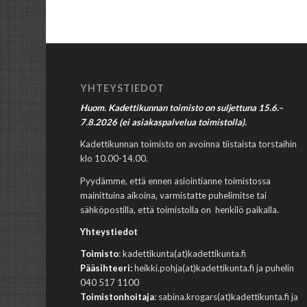
YHTEYSTIEDOT
Huom. Kadettikunnan toimisto on suljettuna 15.6.–
7.8.2026 (ei asiakaspalvelua toimistolla).
Kadettikunnan toimisto on avoinna tiistaista torstaihin
klo 10.00-14.00.
Pyydämme, että ennen asiointianne toimistossa
mainittuina aikoina, varmistatte puhelimitse tai
sähköpostilla, että toimistolla on henkilö paikalla.
Yhteystiedot
Toimisto
: kadettikunta(at)kadettikunta.fi
Pääsihteeri:
heikki.pohja(at)kadettikunta.fi ja puhelin
040 517 1100
Toimistonhoitaja
: sabina.krogars(at)kadettikunta.fi ja