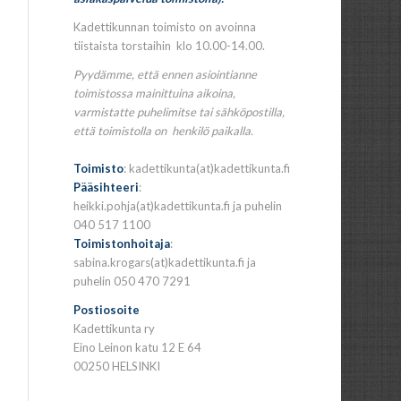
Kadettikunnan toimisto on avoinna
tiistaista torstaihin klo 10.00-14.00.
Pyydämme, että ennen asiointianne
toimistossa mainittuina aikoina,
varmistatte puhelimitse tai sähköpostilla,
että toimistolla on henkilö paikalla.
Toimisto
: kadettikunta(at)kadettikunta.fi
Pääsihteeri
:
heikki.pohja(at)kadettikunta.fi ja puhelin
040 517 1100
Toimistonhoitaja
:
sabina.krogars(at)kadettikunta.fi ja
puhelin 050 470 7291
Postiosoite
Kadettikunta ry
Eino Leinon katu 12 E 64
00250 HELSINKI