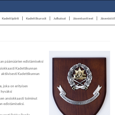
Kadettipiirit
Kadettikurssit
Julkaisut
Jäsentuotteet
Jäsenistöl
nnan päämäärien edistämiseksi
nsiokkaasti Kadettikunnan
n aktiivisesti Kadettikunnan
, joka on erityisen
n hyväksi
yisen ansiokkaasti toiminut
n edistämiseksi.
 eversti Pekka Rapila.