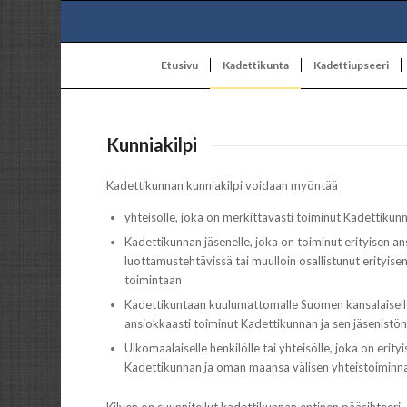
Etusivu
Kadettikunta
Kadettiupseeri
Kunniakilpi
Kadettikunnan kunniakilpi voidaan myöntää
yhteisölle, joka on merkittävästi toiminut Kadettiku
Kadettikunnan jäsenelle, joka on toiminut erityisen a
luottamustehtävissä tai muulloin osallistunut erityise
toimintaan
Kadettikuntaan kuulumattomalle Suomen kansalaiselle
ansiokkaasti toiminut Kadettikunnan ja sen jäsenistö
Ulkomaalaiselle henkilölle tai yhteisölle, joka on erit
Kadettikunnan ja oman maansa välisen yhteistoiminna
Kilven on suunnitellut kadettikunnan entinen pääsihteeri,