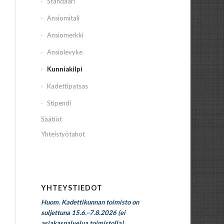
Standaari
Ansiomitali
Ansiomerkki
Ansiolevyke
Kunniakilpi
Kadettipatsas
Stipendi
Säätiöt
Yhteistyötahot
YHTEYSTIEDOT
Huom. Kadettikunnan toimisto on
suljettuna 15.6.–7.8.2026 (ei
asiakaspalvelua toimistolla).