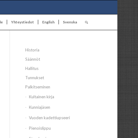
le
Yhteystiedot
English
Svenska
Historia
Säännöt
Hallitus
Tunnukset
Palkitseminen
Kultainen kirja
Kunniajäsen
Vuoden kadettiupseeri
Pienoislippu