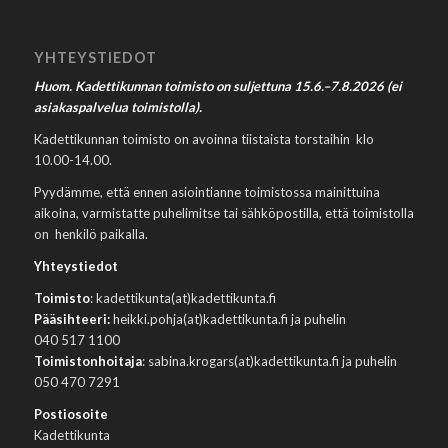
YHTEYSTIEDOT
Huom. Kadettikunnan toimisto on suljettuna 15.6.–7.8.2026 (ei
asiakaspalvelua toimistolla).
Kadettikunnan toimisto on avoinna tiistaista torstaihin klo
10.00-14.00.
Pyydämme, että ennen asiointianne toimistossa mainittuina
aikoina, varmistatte puhelimitse tai sähköpostilla, että toimistolla
on henkilö paikalla.
Yhteystiedot
Toimisto
: kadettikunta(at)kadettikunta.fi
Pääsihteeri:
heikki.pohja(at)kadettikunta.fi ja puhelin
040 517 1100
Toimistonhoitaja
: sabina.krogars(at)kadettikunta.fi ja puhelin
050 470 7291
Postiosoite
Kadettikunta