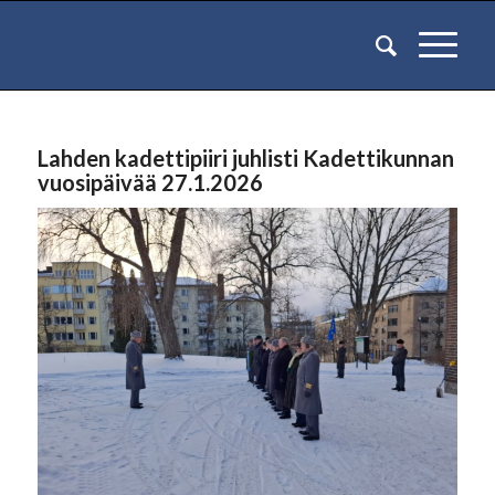
Lahden kadettipiiri juhlisti Kadettikunnan
vuosipäivää 27.1.2026