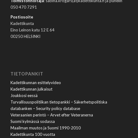
Toimistonhoitaja
: sabina.krogars(at)kadettikunta.fi ja puhelin
050 470 7291
Postiosoite
Kadettikunta
Eino Leinon katu 12 E 64
00250 HELSINKI
TIETOPANKIT
Kadettikunnan esittelyvideo
Kadettikunnan julkaisut
Joukkosi eessä
Turvallisuuspolitiikan tietopankki – Säkerhetspolitiska
databanken – Security policy database
Veteraanien perintö – Arvet efter Veteranerna
Suomi kylmässä sodassa
Maailman muutos ja Suomi 1990-2010
Kadettikunta 100 vuotta