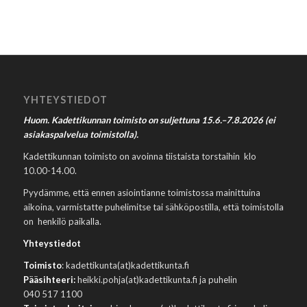
YHTEYSTIEDOT
Huom. Kadettikunnan toimisto on suljettuna 15.6.–7.8.2026 (ei
asiakaspalvelua toimistolla).
Kadettikunnan toimisto on avoinna tiistaista torstaihin klo
10.00-14.00.
Pyydämme, että ennen asiointianne toimistossa mainittuina
aikoina, varmistatte puhelimitse tai sähköpostilla, että toimistolla
on henkilö paikalla.
Yhteystiedot
Toimisto
: kadettikunta(at)kadettikunta.fi
Pääsihteeri:
heikki.pohja(at)kadettikunta.fi ja puhelin
040 517 1100