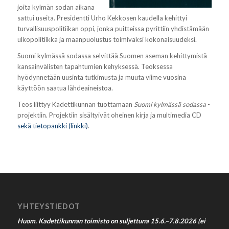
joita kylmän sodan aikana
sattui useita. Presidentti Urho Kekkosen kaudella kehittyi
turvallisuuspolitiikan oppi, jonka puitteissa pyrittiin yhdistämään
ulkopolitiikka ja maanpuolustus toimivaksi kokonaisuudeksi.
Suomi kylmässä sodassa selvittää Suomen aseman kehittymistä
kansainvälisten tapahtumien kehyksessä. Teoksessa
hyödynnetään uusinta tutkimusta ja muuta viime vuosina
käyttöön saatua lähdeaineistoa.
Teos liittyy Kadettikunnan tuottamaan
Suomi kylmässä sodassa
-
projektiin. Projektiin sisältyivät oheinen kirja ja multimedia CD
sekä tietopankki (linkki)
.
YHTEYSTIEDOT
Huom. Kadettikunnan toimisto on suljettuna 15.6.–7.8.2026 (ei