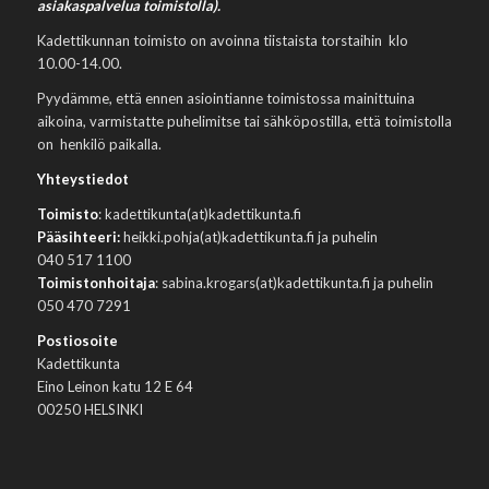
asiakaspalvelua toimistolla).
Kadettikunnan toimisto on avoinna tiistaista torstaihin klo
10.00-14.00.
Pyydämme, että ennen asiointianne toimistossa mainittuina
aikoina, varmistatte puhelimitse tai sähköpostilla, että toimistolla
on henkilö paikalla.
Yhteystiedot
Toimisto
: kadettikunta(at)kadettikunta.fi
Pääsihteeri:
heikki.pohja(at)kadettikunta.fi ja puhelin
040 517 1100
Toimistonhoitaja
: sabina.krogars(at)kadettikunta.fi ja puhelin
050 470 7291
Postiosoite
Kadettikunta
Eino Leinon katu 12 E 64
00250 HELSINKI