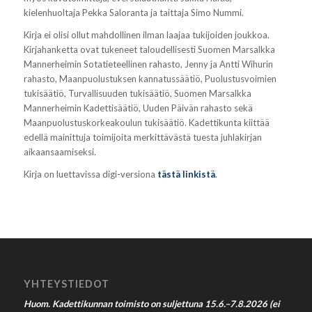
kielenhuoltaja Pekka Saloranta ja taittaja Simo Nummi.
Kirja ei olisi ollut mahdollinen ilman laajaa tukijoiden joukkoa.
Kirjahanketta ovat tukeneet taloudellisesti Suomen Marsalkka
Mannerheimin Sotatieteellinen rahasto, Jenny ja Antti Wihurin
rahasto, Maanpuolustuksen kannatussäätiö, Puolustusvoimien
tukisäätiö, Turvallisuuden tukisäätiö, Suomen Marsalkka
Mannerheimin Kadettisäätiö, Uuden Päivän rahasto sekä
Maanpuolustuskorkeakoulun tukisäätiö. Kadettikunta kiittää
edellä mainittuja toimijoita merkittävästä tuesta juhlakirjan
aikaansaamiseksi.
Kirja on luettavissa digi-versiona
tästä linkistä
.
YHTEYSTIEDOT
Huom. Kadettikunnan toimisto on suljettuna 15.6.–7.8.2026 (ei