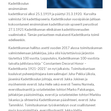
Kadettikoulun
ensimmäinen
kadettikurssi alkoi 25.1.1919 ja päättyi 31.3.1920. Kurssilta
valmistui 56 kadettiupseeria. Kadettikoulun vuosipäivän juhlaan
kokoontuneet ensimmäisen kadettikurssin upseerit perustivat
27.1.1921 Kadettikunnan elinikäisen kadettitoveruuden
vaalimiseksi. Tämän periaatteen mukaisesti Kadettikunta toimii
edelleenkin.
Kadettikunnan hallitus asetti vuoden 2017 alussa toimituskunnan
valmistelemaan juhlakirjaa, joka olisi käytettävissä järjestön
täytettyä 100 vuotta. Lopputulos, Kadettikunnan 100-vuotista
taivalta juhlistava kirja ” Constantem Decorat Honor –
Kadettikunta 1921–2021” on nyt julkaistu. Toimituskuntaan
kuuluivat puheenjohtajana kenraalimajuri Juha-Pekka Liikola,
jäseninä Kadettikoulun johtaja, eversti Jukka Jokinen ja
myöhemmin eversti Juha Helle sekä eversti Teemu Nurmela,
everstiluutnantti ja sotatieteiden tohtori Marko Palokangas,
juhlakirjan päätoimittaja, eversti ja sotatieteiden tohtori Markku
Iskanius ja sihteerinä Kadettikunnan pääsihteeri, eversti Juha
Tammikivi. Toimituskunnan työskentelyyn ovat osallistuneet
myös kuvatoimittaja, everstiluutnantti Jukka Haltia,