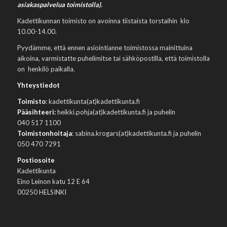
asiakaspalvelua toimistolla).
Kadettikunnan toimisto on avoinna tiistaista torstaihin klo
10.00-14.00.
Pyydämme, että ennen asiointianne toimistossa mainittuina
aikoina, varmistatte puhelimitse tai sähköpostilla, että toimistolla
on henkilö paikalla.
Yhteystiedot
Toimisto
: kadettikunta(at)kadettikunta.fi
Pääsihteeri:
heikki.pohja(at)kadettikunta.fi ja puhelin
040 517 1100
Toimistonhoitaja
: sabina.krogars(at)kadettikunta.fi ja puhelin
050 470 7291
Postiosoite
Kadettikunta
Eino Leinon katu 12 E 64
00250 HELSINKI