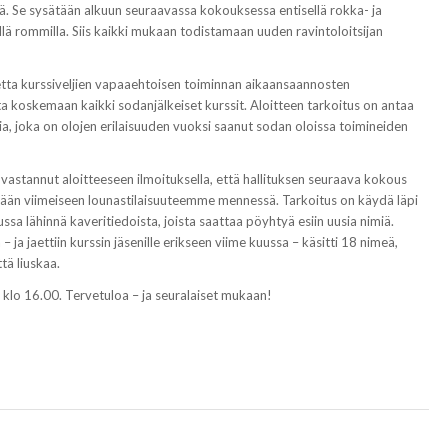
. Se sysätään alkuun seuraavassa kokouksessa entisellä rokka- ja
llä rommilla. Siis kaikki mukaan todistamaan uuden ravintoloitsijan
etta kurssiveljien vapaaehtoisen toiminnan aikaansaannosten
ta koskemaan kaikki sodanjälkeiset kurssit. Aloitteen tarkoitus on antaa
ilia, joka on olojen erilaisuuden vuoksi saanut sodan oloissa toimineiden
vastannut aloitteeseen ilmoituksella, että hallituksen seuraava kokous
vään viimeiseen lounastilaisuuteemme mennessä. Tarkoitus on käydä läpi
a lähinnä kaveritiedoista, joista saattaa pöyhtyä esiin uusia nimiä.
 – ja jaettiin kurssin jäsenille erikseen viime kuussa – käsitti 18 nimeä,
tä liuskaa.
klo 16.00. Tervetuloa – ja seuralaiset mukaan!