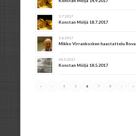
Konstan Möljä 14.9.2017
3.7.2017
Konstan Möljä 18.7.2017
3.6.2017
Mikko Virrankosken haastattelu Rovan
30.5.2017
Konstan Möljä 18.5.2017
«
‹
4
5
6
7
8
›
»