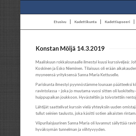
Etusivu
Kadettikunta
Kadettiupseeri
Konstan Möljä 14.3.2019
Maaliskuun rokkalounaalle ilmestyi kuusi kurssiveljeä: Joh
Koskinen ja Esko Nieminen. Tilaisuus oli erään aikakaude
myyneensä yrityksensä Sanna Maria Kettuselle.
Pariskunta ilmestyi pyynnöstämme lounaan päätteeksi kiite
ravintolassa – joka jo muutama vuosi sitten oli luokiteltu 
huippupaikan joukkoon. Hyvästeltiin ja toivotettiin rento
Lähtijät saattelivat kurssin vielä yhteyksiin uuden omista
tullut seinien taulusto, joka käsitti sotien aikaisten ri
Viipurilaisjuurinen Sanna Maria oli luvannut säilyttää rav
hyväksymän tunnelman ja viihtyvyyden.