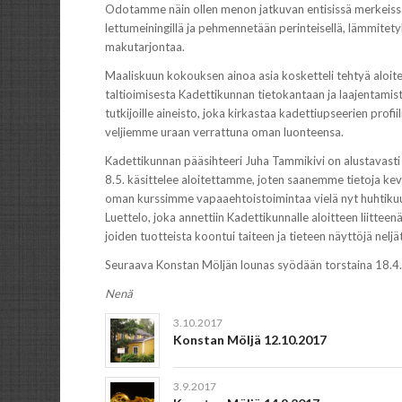
Odotamme näin ollen menon jatkuvan entisissä merkeissä
lettumeiningillä ja pehmennetään perinteisellä, lämmitety
makutarjontaa.
Maaliskuun kokouksen ainoa asia kosketteli tehtyä aloit
taltioimisesta Kadettikunnan tietokantaan ja laajentamis
tutkijoille aineisto, joka kirkastaa kadettiupseerien profi
veljiemme uraan verrattuna oman luonteensa.
Kadettikunnan pääsihteeri Juha Tammikivi on alustavasti 
8.5. käsittelee aloitettamme, joten saanemme tietoja ke
oman kurssimme vapaaehtoistoimintaa vielä nyt huhtikuuss
Luettelo, joka annettiin Kadettikunnalle aloitteen liitteenä
joiden tuotteista koontui taiteen ja tieteen näyttöjä neljät
Seuraava Konstan Möljän lounas syödään torstaina 18.4. 
Nenä
3.10.2017
Konstan Möljä 12.10.2017
3.9.2017