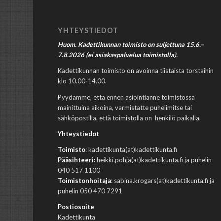
YHTEYSTIEDOT
Huom. Kadettikunnan toimisto on suljettuna 15.6.–
7.8.2026 (ei asiakaspalvelua toimistolla).
Kadettikunnan toimisto on avoinna tiistaista torstaihin
klo 10.00-14.00.
Pyydämme, että ennen asiointianne toimistossa
mainittuina aikoina, varmistatte puhelimitse tai
sähköpostilla, että toimistolla on henkilö paikalla.
Yhteystiedot
Toimisto
: kadettikunta(at)kadettikunta.fi
Pääsihteeri:
heikki.pohja(at)kadettikunta.fi ja puhelin
040 517 1100
Toimistonhoitaja
: sabina.krogars(at)kadettikunta.fi ja
puhelin 050 470 7291
Postiosoite
Kadettikunta