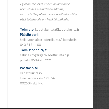
Pyydämme, että ennen asiointianne
toimistossa mainittuina aikoina,
varmistatte puhelimitse tai sähköpostilla,
että toimistolla on henkilö paikalla.
Toimisto
: kadettikunta(at)kadettikunta.fi
Pääsihteeri
:
heikki.pohja(at)kadettikunta.fi ja puhelin
040 517 1100
Toimistonhoitaja
:
sabina.krogars(at)kadettikunta.fi ja
puhelin 050 470 7291
Postiosoite
Kadettikunta ry
Eino Leinon katu 12 E 64
00250 HELSINKI