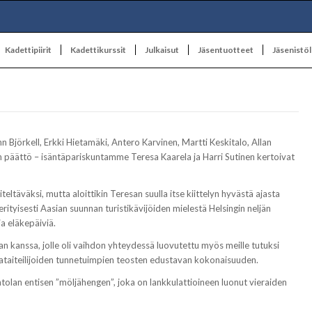
Kadettipiirit
Kadettikurssit
Julkaisut
Jäsentuotteet
Jäsenistöl
n Björkell, Erkki Hietamäki, Antero Karvinen, Martti Keskitalo, Allan
n päättö – isäntäpariskuntamme Teresa Kaarela ja Harri Sutinen kertoivat
ltäväksi, mutta aloittikin Teresan suulla itse kiittelyn hyvästä ajasta
erityisesti Aasian suunnan turistikävijöiden mielestä Helsingin neljän
ja eläkepäiviä.
jan kanssa, jolle oli vaihdon yhteydessä luovutettu myös meille tutuksi
ntamataiteilijoiden tunnetuimpien teosten edustavan kokonaisuuden.
intolan entisen ”möljähengen”, joka on lankkulattioineen luonut vieraiden