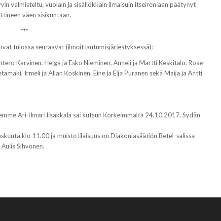
yvin valmisteltu, vuolain ja sisällökkäin ilmaisuin itseironiaan päätynyt
ttineen väen sisikuntaan.
***
vat tulossa seuraavat (ilmoittautumisjärjestyksessä):
ntero Karvinen, Helga ja Esko Nieminen, Anneli ja Martti Keskitalo, Rose-
tamäki, Irmeli ja Allan Koskinen, Eine ja Elja Puranen sekä Maija ja Antti
eljemme Ari-Ilmari Iisakkala sai kutsun Korkeimmalta 24.10.2017. Sydän
kuuta klo 11.00 ja muistotilaisuus on Diakoniasäätiön Betel-salissa
 Aulis Sihvonen.