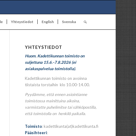
le
Yhteystiedot
English
Svenska
YHTEYSTIEDOT
Huom. Kadettikunnan toimisto on
suljettuna 15.6.–7.8.2026 (ei
asiakaspalvelua toimistolla).
Kadettikunnan toimisto on avoinna
tiistaista torstaihin klo 10.00-14.00.
Pyydämme, että ennen asiointianne
toimistossa mainittuina aikoina,
varmistatte puhelimitse tai sähköpostilla,
että toimistolla on henkilö paikalla.
Toimisto
: kadettikunta(at)kadettikunta.fi
Pääsihteeri
: