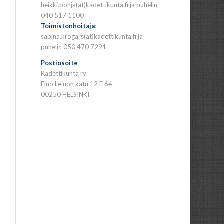
heikki.pohja(at)kadettikunta.fi ja puhelin
040 517 1100
Toimistonhoitaja
:
sabina.krogars(at)kadettikunta.fi ja
puhelin 050 470 7291
Postiosoite
Kadettikunta ry
Eino Leinon katu 12 E 64
00250 HELSINKI