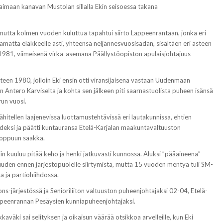
 Saimaan kanavan Mustolan sillalla Ekin seisoessa takana
mutta kolmen vuoden kuluttua tapahtui siirto Lappeenrantaan, jonka eri
amatta eläkkeelle asti, yhteensä neljännesvuosisadan, sisältäen eri asteen
 1981, viimeisenä virka-asemana Päällystöopiston apulaisjohtajuus
een 1980, jolloin Eki ensin otti viransijaisena vastaan Uudenmaan
Antero Karviselta ja kohta sen jälkeen piti saarnastuolista puheen isänsä
run vuosi.
vähitellen laajenevissa luottamustehtävissä eri lautakunnissa, ehtien
deksi ja päätti kuntauransa Etelä-Karjalan maakuntavaltuuston
loppuun saakka.
iin kuuluu pitää keho ja henki jatkuvasti kunnossa. Aluksi ”pääaineena”
uden ennen järjestöpuolelle siirtymistä, mutta 15 vuoden mentyä tuli SM-
 ja partiohiihdossa.
ns-järjestössä ja Senioriliiton valtuuston puheenjohtajaksi 02-04, Etelä-
appeenrannan Pesäysien kunniapuheenjohtajaksi.
aväki sai selityksen ja oikaisun väärää otsikkoa arvelleille, kun Eki