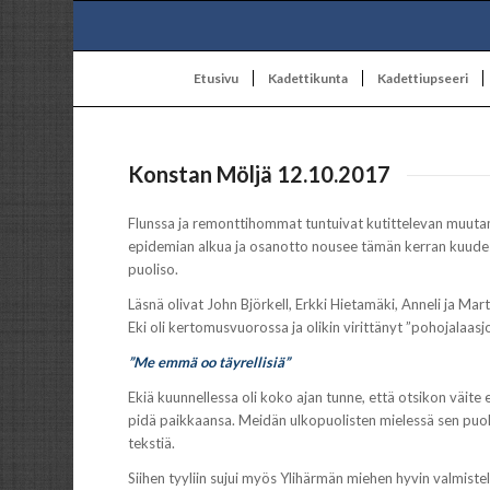
Etusivu
Kadettikunta
Kadettiupseeri
Konstan Möljä 12.10.2017
Flunssa ja remonttihommat tuntuivat kutittelevan muutam
epidemian alkua ja osanotto nousee tämän kerran kuudest
puoliso.
Läsnä olivat John Björkell, Erkki Hietamäki, Anneli ja Ma
Eki oli kertomusvuorossa ja olikin virittänyt ”pohojala
”Me emmä oo täyrellisiä”
Ekiä kuunnellessa oli koko ajan tunne, että otsikon väite e
pidä paikkaansa. Meidän ulkopuolisten mielessä sen puol
tekstiä.
Siihen tyyliin sujui myös Ylihärmän miehen hyvin valmistel