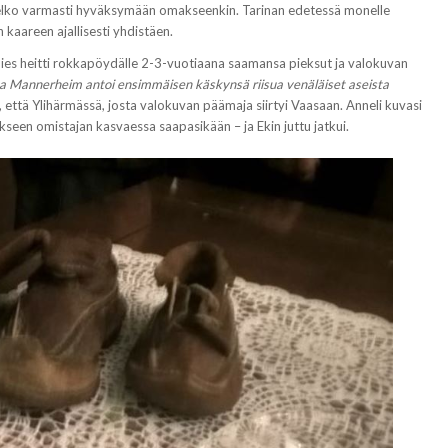
si melko varmasti hyväksymään omakseenkin. Tarinan edetessä monelle
kaareen ajallisesti yhdistäen.
 mies heitti rokkapöydälle 2-3-vuotiaana saamansa pieksut ja valokuvan
a Mannerheim antoi ensimmäisen käskynsä riisua venäläiset aseista
n, että Ylihärmässä, josta valokuvan päämaja siirtyi Vaasaan. Anneli kuvasi
tykseen omistajan kasvaessa saapasikään – ja Ekin juttu jatkui.