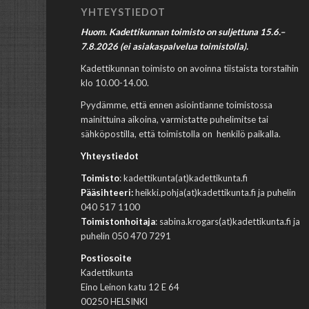
YHTEYSTIEDOT
Huom. Kadettikunnan toimisto on suljettuna 15.6.–
7.8.2026 (ei asiakaspalvelua toimistolla).
Kadettikunnan toimisto on avoinna tiistaista torstaihin
klo 10.00-14.00.
Pyydämme, että ennen asiointianne toimistossa
mainittuina aikoina, varmistatte puhelimitse tai
sähköpostilla, että toimistolla on henkilö paikalla.
Yhteystiedot
Toimisto
: kadettikunta(at)kadettikunta.fi
Pääsihteeri:
heikki.pohja(at)kadettikunta.fi ja puhelin
040 517 1100
Toimistonhoitaja
: sabina.krogars(at)kadettikunta.fi ja
puhelin 050 470 7291
Postiosoite
Kadettikunta
Eino Leinon katu 12 E 64
00250 HELSINKI