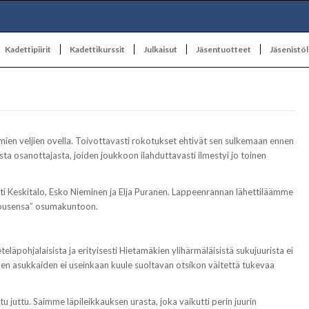
Kadettipiirit
Kadettikurssit
Julkaisut
Jäsentuotteet
Jäsenistöl
ien veljien ovella. Toivottavasti rokotukset ehtivät sen sulkemaan ennen
a osanottajasta, joiden joukkoon ilahduttavasti ilmestyi jo toinen
rtti Keskitalo, Esko Nieminen ja Elja Puranen. Lappeenrannan lähettiläämme
asjousensa” osumakuntoon.
teläpohjalaisista ja erityisesti Hietamäkien ylihärmäläisistä sukujuurista ei
en asukkaiden ei useinkaan kuule suoltavan otsikon väitettä tukevaa
tu juttu. Saimme läpileikkauksen urasta, joka vaikutti perin juurin