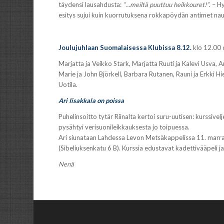
täydensi lausahdusta:
”…meiltä puuttuu heikkouret!”
. – H
esitys sujui kuin kuorrutuksena rokkapöydän antimet nau
Joulujuhlaan Suomalaisessa Klubissa 8.12.
klo 12.00 o
Marjatta ja Veikko Stark, Marjatta Ruuti ja Kalevi Usva, A
Marie ja John Björkell, Barbara Rutanen, Rauni ja Erkki Hie
Uotila.
Ari Iisakkala on poissa
Puhelinsoitto tytär Riinalta kertoi suru-uutisen: kurssiv
pysähtyi verisuonileikkauksesta jo toipuessa.
Ari siunataan Lahdessa Levon Metsäkappelissa 11. marras
(Sibeliuksenkatu 6 B). Kurssia edustavat kadettivääpeli ja
Nenä