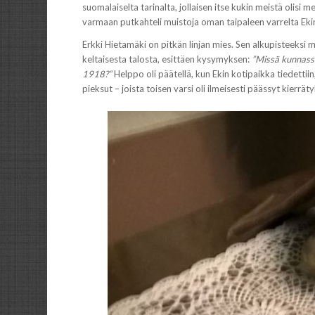
suomalaiselta tarinalta, jollaisen itse kukin meistä oli
varmaan putkahteli muistoja oman taipaleen varrelta Ekin 
Erkki Hietamäki on pitkän linjan mies. Sen alkupisteeksi
keltaisesta talosta, esittäen kysymyksen:
”Missä kunnass
1918?”
Helppo oli päätellä, kun Ekin kotipaikka tiedettii
pieksut – joista toisen varsi oli ilmeisesti päässyt kierrä