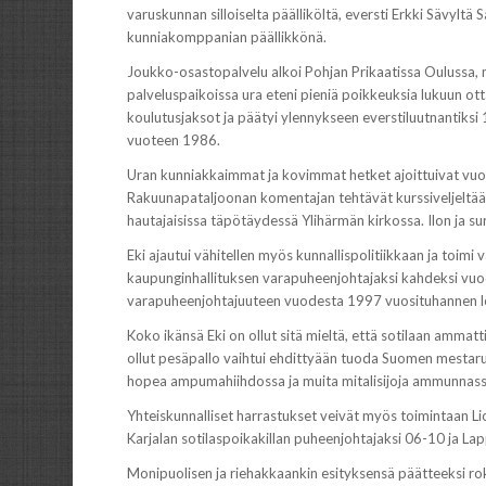
varuskunnan silloiselta päälliköltä, eversti Erkki Sävyltä
kunniakomppanian päällikkönä.
Joukko-osastopalvelu alkoi Pohjan Prikaatissa Oulussa, 
palveluspaikoissa ura eteni pieniä poikkeuksia lukuun ott
koulutusjaksot ja päätyi ylennykseen everstiluutnantiksi
vuoteen 1986.
Uran kunniakkaimmat ja kovimmat hetket ajoittuivat vuot
Rakuunapataljoonan komentajan tehtävät kurssiveljeltään 
hautajaisissa täpötäydessä Ylihärmän kirkossa. Ilon ja su
Eki ajautui vähitellen myös kunnallispolitiikkaan ja toimi 
kaupunginhallituksen varapuheenjohtajaksi kahdeksi vuo
varapuheenjohtajuuteen vuodesta 1997 vuosituhannen 
Koko ikänsä Eki on ollut sitä mieltä, että sotilaan ammatt
ollut pesäpallo vaihtui ehdittyään tuoda Suomen mestaru
hopea ampumahiihdossa ja muita mitalisijoja ammunnassa
Yhteiskunnalliset harrastukset veivät myös toimintaan Lio
Karjalan sotilaspoikakillan puheenjohtajaksi 06-10 ja L
Monipuolisen ja riehakkaankin esityksensä päätteeksi rokk