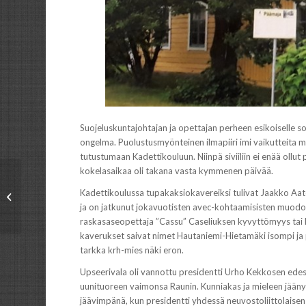
Suojeluskuntajohtajan ja opettajan perheen esikoiselle sop
ongelma. Puolustusmyönteinen ilmapiiri imi vaikutteita m
tutustumaan Kadettikouluun. Niinpä siviiliin ei enää ollut
kokelasaikaa oli takana vasta kymmenen päivää.
”Te nousitte” – 58.
Kadettikoulussa tupakaksiokavereiksi tulivat Jaakko Aatol
Kadettikurssi
ja on jatkunut jokavuotisten avec-kohtaamisisten muodoss
15.9.1971-26.3.1974
raskasaseopettaja ”Cassu” Caseliuksen kyvyttömyys tai h
kaverukset saivat nimet Hautaniemi-Hietamäki isompi ja 
tarkka krh-mies näki eron.
Upseerivala oli vannottu presidentti Urho Kekkosen edes
uunituoreen vaimonsa Raunin. Kunniakas ja mieleen jäänyt
jäävimpänä, kun presidentti yhdessä neuvostoliittolaise