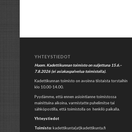
YHTEYSTIEDOT
Huom. Kadettikunnan toimisto on suljettuna 15.6.–
7.8.2026 (ei asiakaspalvelua toimistolla).
Kadettikunnan toimisto on avoinna tiistaista torstaihin
klo 10.00-14.00.
Pyydämme, että ennen asiointianne toimistossa
mainittuina aikoina, varmistatte puhelimitse tai
sähköpostilla, että toimistolla on henkilö paikalla.
Yhteystiedot
Toimisto
: kadettikunta(at)kadettikunta.fi