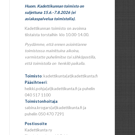
Huom. Kadettikunnan toimisto on
suljettuna 15.6.–7.8.2026 (ei
asiakaspalvelua toimistolla).
Kadettikunnan toimisto on avoinna
tiistaista torstaihin klo 10.00-14.00.
Pyydämme, että ennen asiointianne
toimistossa mainittuina aikoina,
varmistatte puhelimitse tai sähköpostilla,
että toimistolla on henkilö paikalla.
Toimisto
: kadettikunta(at)kadettikunta.fi
Pääsihteeri
:
heikki.pohja(at)kadettikunta.fi ja puhelin
040 517 1100
Toimistonhoitaja
:
sabina.krogars(at)kadettikunta.fi ja
puhelin 050 470 7291
Postiosoite
Kadettikunta ry