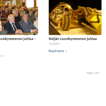
uosikymmenen juhlaa –
Neljän vuosikymmenen juhlaa
5.3.2007
Read more
e
Page 1 of 3