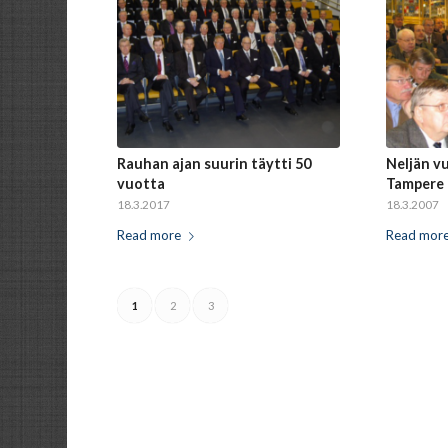
Rauhan ajan suurin täytti 50
Neljän v
vuotta
Tampere
18.3.2017
18.3.2007
Read more
Read mor
1
2
3