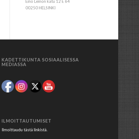
Eino Leinon katu 12 E 64
00250 HELSINKI
KADETTIKUNTA SOSIAALISESSA
MEDIASSA
ILMOITTAUTUMISET
Ilmoittaudu tästä linkistä
.