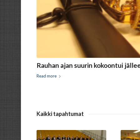
Rauhan ajan suurin kokoontui jälle
Read more
Kaikki tapahtumat