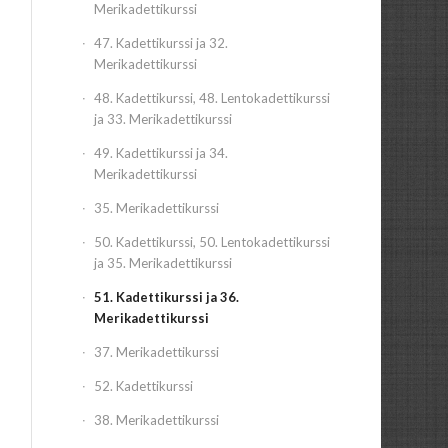
Merikadettikurssi
47. Kadettikurssi ja 32.
Merikadettikurssi
48. Kadettikurssi, 48. Lentokadettikurssi
ja 33. Merikadettikurssi
49. Kadettikurssi ja 34.
Merikadettikurssi
35. Merikadettikurssi
50. Kadettikurssi, 50. Lentokadettikurssi
ja 35. Merikadettikurssi
51. Kadettikurssi ja 36.
Merikadettikurssi
37. Merikadettikurssi
52. Kadettikurssi
38. Merikadettikurssi