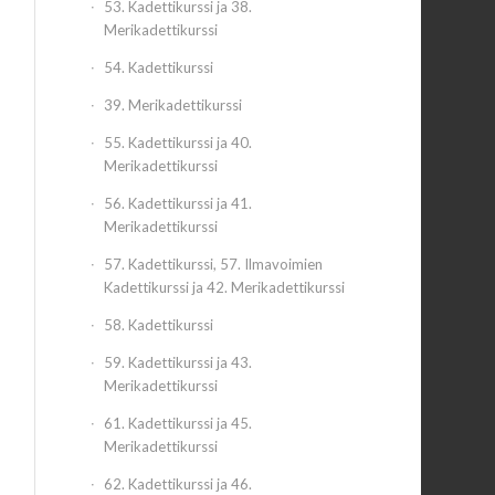
53. Kadettikurssi ja 38.
Merikadettikurssi
54. Kadettikurssi
39. Merikadettikurssi
55. Kadettikurssi ja 40.
Merikadettikurssi
56. Kadettikurssi ja 41.
Merikadettikurssi
57. Kadettikurssi, 57. Ilmavoimien
Kadettikurssi ja 42. Merikadettikurssi
58. Kadettikurssi
59. Kadettikurssi ja 43.
Merikadettikurssi
61. Kadettikurssi ja 45.
Merikadettikurssi
62. Kadettikurssi ja 46.