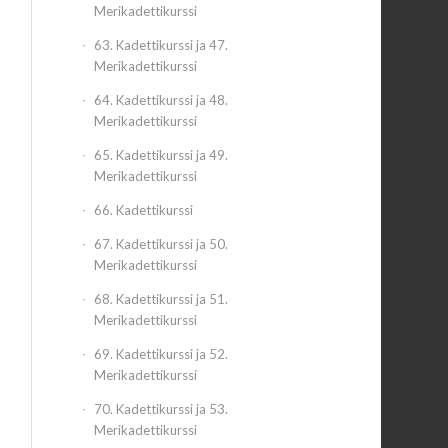
Merikadettikurssi
63. Kadettikurssi ja 47.
Merikadettikurssi
64. Kadettikurssi ja 48.
Merikadettikurssi
65. Kadettikurssi ja 49.
Merikadettikurssi
66. Kadettikurssi
67. Kadettikurssi ja 50.
Merikadettikurssi
68. Kadettikurssi ja 51.
Merikadettikurssi
69. Kadettikurssi ja 52.
Merikadettikurssi
70. Kadettikurssi ja 53.
Merikadettikurssi