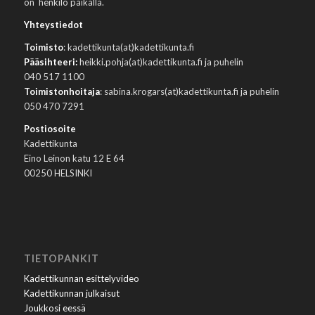
on henkilö paikalla.
Yhteystiedot
Toimisto
: kadettikunta(at)kadettikunta.fi
Pääsihteeri:
heikki.pohja(at)kadettikunta.fi ja puhelin
040 517 1100
Toimistonhoitaja
: sabina.krogars(at)kadettikunta.fi ja puhelin
050 470 7291
Postiosoite
Kadettikunta
Eino Leinon katu 12 E 64
00250 HELSINKI
TIETOPANKIT
Kadettikunnan esittelyvideo
Kadettikunnan julkaisut
Joukkosi eessä