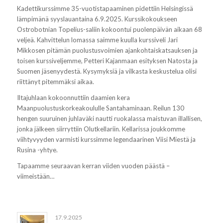
Kadettikurssimme 35-vuotistapaaminen pidettiin Helsingissä
lämpimänä syyslauantaina 6.9.2025. Kurssikokoukseen
Ostrobotnian Topelius-saliin kokoontui puolenpäivän aikaan 68
veljeä. Kahvittelun lomassa saimme kuulla kurssiveli Jari
Mikkosen pitämän puolustusvoimien ajankohtaiskatsauksen ja
toisen kurssiveljemme, Petteri Kajanmaan esityksen Natosta ja
Suomen jäsenyydestä. Kysymyksiä ja vilkasta keskustelua olisi
riittänyt pitemmäksi aikaa.
Iltajuhlaan kokoonnuttiin daamien kera
Maanpuolustuskorkeakoululle Santahaminaan. Reilun 130
hengen suuruinen juhlaväki nautti ruokalassa maistuvan illallisen,
jonka jälkeen siirryttiin Olutkellariin. Kellarissa joukkomme
viihtyvyyden varmisti kurssimme legendaarinen Viisi Miestä ja
Rusina -yhtye.
Tapaamme seuraavan kerran viiden vuoden päästä –
viimeistään…
17.9.2025