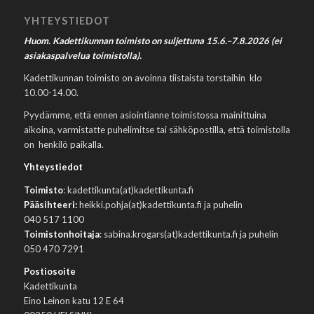
YHTEYSTIEDOT
Huom. Kadettikunnan toimisto on suljettuna 15.6.–7.8.2026 (ei
asiakaspalvelua toimistolla).
Kadettikunnan toimisto on avoinna tiistaista torstaihin klo
10.00-14.00.
Pyydämme, että ennen asiointianne toimistossa mainittuina
aikoina, varmistatte puhelimitse tai sähköpostilla, että toimistolla
on henkilö paikalla.
Yhteystiedot
Toimisto
: kadettikunta(at)kadettikunta.fi
Pääsihteeri:
heikki.pohja(at)kadettikunta.fi ja puhelin
040 517 1100
Toimistonhoitaja
: sabina.krogars(at)kadettikunta.fi ja puhelin
050 470 7291
Postiosoite
Kadettikunta
Eino Leinon katu 12 E 64