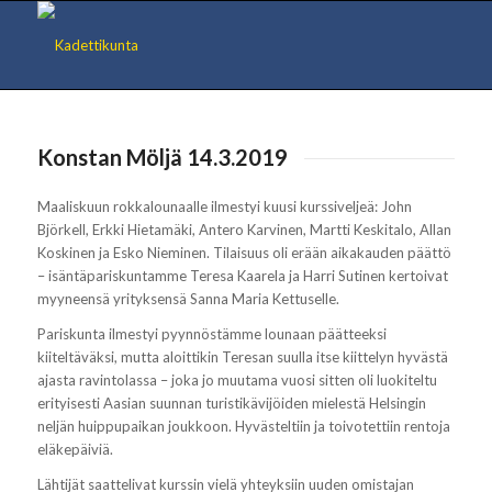
Konstan Möljä 14.3.2019
Maaliskuun rokkalounaalle ilmestyi kuusi kurssiveljeä: John
Björkell, Erkki Hietamäki, Antero Karvinen, Martti Keskitalo, Allan
Koskinen ja Esko Nieminen. Tilaisuus oli erään aikakauden päättö
– isäntäpariskuntamme Teresa Kaarela ja Harri Sutinen kertoivat
myyneensä yrityksensä Sanna Maria Kettuselle.
Pariskunta ilmestyi pyynnöstämme lounaan päätteeksi
kiiteltäväksi, mutta aloittikin Teresan suulla itse kiittelyn hyvästä
ajasta ravintolassa – joka jo muutama vuosi sitten oli luokiteltu
erityisesti Aasian suunnan turistikävijöiden mielestä Helsingin
neljän huippupaikan joukkoon. Hyvästeltiin ja toivotettiin rentoja
eläkepäiviä.
Lähtijät saattelivat kurssin vielä yhteyksiin uuden omistajan