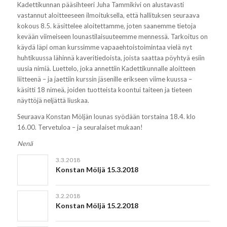
Kadettikunnan pääsihteeri Juha Tammikivi on alustavasti
vastannut aloitteeseen ilmoituksella, että hallituksen seuraava
kokous 8.5. käsittelee aloitettamme, joten saanemme tietoja
kevään viimeiseen lounastilaisuuteemme mennessä. Tarkoitus on
käydä läpi oman kurssimme vapaaehtoistoimintaa vielä nyt
huhtikuussa lähinnä kaveritiedoista, joista saattaa pöyhtyä esiin
uusia nimiä. Luettelo, joka annettiin Kadettikunnalle aloitteen
liitteenä – ja jaettiin kurssin jäsenille erikseen viime kuussa –
käsitti 18 nimeä, joiden tuotteista koontui taiteen ja tieteen
näyttöjä neljättä liuskaa.
Seuraava Konstan Möljän lounas syödään torstaina 18.4. klo
16.00. Tervetuloa – ja seuralaiset mukaan!
Nenä
3.3.2018
Konstan Möljä 15.3.2018
3.2.2018
Konstan Möljä 15.2.2018