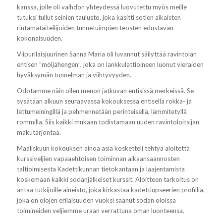
kanssa, jolle oli vaihdon yhteydessä luovutettu myös meille
tutuksi tullut seinien taulusto, joka käsitti sotien aikaisten
rintamataiteilijoiden tunnetuimpien teosten edustavan
kokonaisuuden.
Viipurilaisjuurinen Sanna Maria oli luvannut säilyttää ravintolan
entisen ”möljähengen”, joka on lankkulattioineen luonut vieraiden
hyväksymän tunnelman ja viihtyvyyden.
Odotamme näin ollen menon jatkuvan entisissä merkeissä. Se
sysätään alkuun seuraavassa kokouksessa entisellä rokka- ja
lettumeiningillä ja pehmennetään perinteisellä, lämmitetyllä
rommilla. Siis kaikki mukaan todistamaan uuden ravintoloitsijan
makutarjontaa.
Maaliskuun kokouksen ainoa asia kosketteli tehtyä aloitetta
kurssiveljien vapaaehtoisen toiminnan aikaansaannosten
taltioimisesta Kadettikunnan tietokantaan ja laajentamista
koskemaan kaikki sodanjälkeiset kurssit. Aloitteen tarkoitus on
antaa tutkijoille aineisto, joka kirkastaa kadettiupseerien profiilia,
joka on olojen erilaisuuden vuoksi saanut sodan oloissa
toimineiden veljiemme uraan verrattuna oman luonteensa.