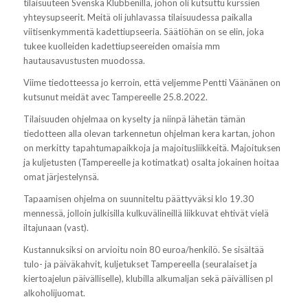
tilaisuuteen Svenska Klubbenilla, johon oli kutsuttu kurssien
yhteysupseerit. Meitä oli juhlavassa tilaisuudessa paikalla
viitisenkymmentä kadettiupseeria. Säätiöhän on se elin, joka
tukee kuolleiden kadettiupseereiden omaisia mm
hautausavustusten muodossa.
Viime tiedotteessa jo kerroin, että veljemme Pentti Väänänen on
kutsunut meidät avec Tampereelle 25.8.2022.
Tilaisuuden ohjelmaa on kyselty ja niinpä lähetän tämän
tiedotteen alla olevan tarkennetun ohjelman kera kartan, johon
on merkitty tapahtumapaikkoja ja majoitusliikkeitä. Majoituksen
ja kuljetusten (Tampereelle ja kotimatkat) osalta jokainen hoitaa
omat järjestelynsä.
Tapaamisen ohjelma on suunniteltu päättyväksi klo 19.30
mennessä, jolloin julkisilla kulkuvälineillä liikkuvat ehtivät vielä
iltajunaan (vast).
Kustannuksiksi on arvioitu noin 80 euroa/henkilö. Se sisältää
tulo- ja päiväkahvit, kuljetukset Tampereella (seuralaiset ja
kiertoajelun päivälliselle), klubilla alkumaljan sekä päivällisen pl
alkoholijuomat.