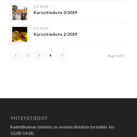
5.7.2019
Kurssitiedote 3/2019
5.5.2019
Kurssitiedote 2/2019
1
2
3
4
5
Page 4 of 5
YHTEYSTIEDOT
Kadettikunnan toimisto on avoinna tiistaista torstaihin klo
10.00-14.00.