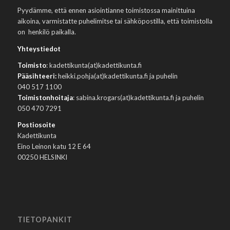
Pyydämme, että ennen asiointianne toimistossa mainittuina
aikoina, varmistatte puhelimitse tai sähköpostilla, että toimistolla
on henkilö paikalla.
Yhteystiedot
Toimisto
: kadettikunta(at)kadettikunta.fi
Pääsihteeri:
heikki.pohja(at)kadettikunta.fi ja puhelin
040 517 1100
Toimistonhoitaja
: sabina.krogars(at)kadettikunta.fi ja puhelin
050 470 7291
Postiosoite
Kadettikunta
Eino Leinon katu 12 E 64
00250 HELSINKI
TIETOPANKIT