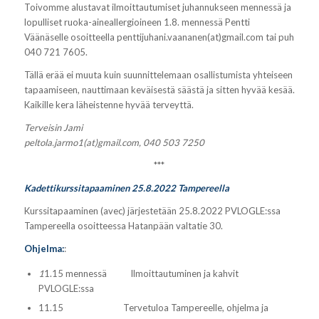
Toivomme alustavat ilmoittautumiset juhannukseen mennessä ja
lopulliset ruoka-aineallergioineen 1.8. mennessä Pentti
Väänäselle osoitteella penttijuhani.vaananen(at)gmail.com tai puh
040 721 7605.
Tällä erää ei muuta kuin suunnittelemaan osallistumista yhteiseen
tapaamiseen, nauttimaan keväisestä säästä ja sitten hyvää kesää.
Kaikille kera läheistenne hyvää terveyttä.
Terveisin Jami
peltola.jarmo1(at)gmail.com, 040 503 7250
***
Kadettikurssitapaaminen 25.8.2022 Tampereella
Kurssitapaaminen (avec) järjestetään 25.8.2022 PVLOGLE:ssa
Tampereella osoitteessa Hatanpään valtatie 30.
Ohjelma:
:
1
1.15 mennessä Ilmoittautuminen ja kahvit
PVLOGLE:ssa
11.15 Tervetuloa Tampereelle, ohjelma ja