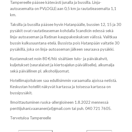
Tampereelle pääsee kätevästi junalla ja bussilla. Linja-
autoasemalta on PVLOGLE:aan 0,5 km ja rautatieasemalta 1,1
km.
Taksilla ja bussilla pääsee hyvin Hatanpäälle, bussien 12, 15 ja 30
pysäkit ovat rautatieaseman kohdalla Scandicin edessä sekä
linja-autoaseman ja Ratinan kauppakeskuksen välissä. Valitkaa
bussin kulkusuuntana etelä. Bussista pois Hatanpään valtatie 30
pysäkillä, joka on linja-autoaseman jälkeen seuraava pysäkki.
Kustannukset noin 80 €/hlö sisältäen tulo- ja päiväkahvit,
kuljetukset (seuralaiset ja kiertoajelun päivälliselle), alkumalja
sekä päivällinen pl. alkoholijuomat.
Hotellimajoituksen saa edullisimmin varaamalla ajoissa netistä.
Keskustan hotellit näkyvät kartassa ja toisessa kartassa on
bussipysäkit.
Ilmoittautuminen ruoka-allergioineen 1.8.2022 mennessä
penttijuhani.vaananen(at)gmail.com tai puh. 040 721 7605.
Tervetuloa Tampereelle