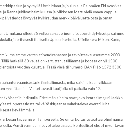
erkkipaalun ja syksyllä Uotin Manu ja joulun alla Palomäen Eki avasivat
ssi ja Renne juhlivat helmikuussa ja Mikkosen Matti vielä ennen vappua.
kkipäivätiedot löytyvät Kylkiraudan merkkipäiväluettelosta ja oman
unut, mukana olleet 25 veljeä saivat erinomaiset perehdytykset ja saimme
lalla ja erityisesti illallisella Upseerikerholla. Uffelle kera Mikon, Karin,
ikurssiamme varten stipendirahaston ja tavoitteeksi asetimme 2000
Tällä hetkellä 30 veljeä on kartuttanut tiliämme ja koossa on yli 1500
uolentoista vuoden kuluttua. Tässä vielä tilinumero IBAN FI16 1572 3500
 rauhanturvaamisesta/kriisinhallinnasta, mikä saikin aikaan vilkkaan
ryydittäminä. Valitettavasti kuulijoita oli paikalla vain 12.
näköisesti huhtikuulla. Esitelmän aiheita ovat joko kenraalimajuri Jaakko
stä operaatiosta tai väitöskirjaansa valmisteleva eversti Juha
uksesta keväämmällä.
ensi kesän tapaamisen Tampereella. Se on tarkoitus toteuttaa ohjelmansa
ereella. Pentti varmaan neuvottelee asiasta kohtuulliset ehdot myöntävän