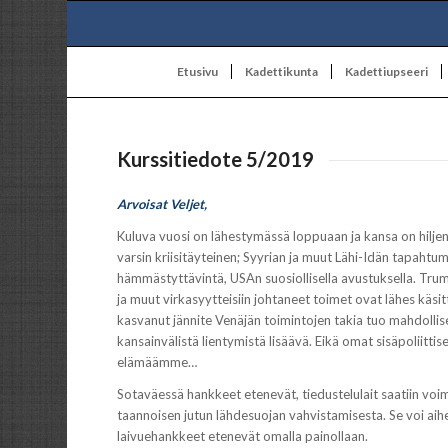
Etusivu
Kadettikunta
Kadettiupseeri
Kurssitiedote 5/2019
Arvoisat Veljet,
Kuluva vuosi on lähestymässä loppuaan ja kansa on hiljen
varsin kriisitäyteinen; Syyrian ja muut Lähi-Idän tapahtu
hämmästyttävintä, USAn suosiollisella avustuksella. Tr
ja muut virkasyytteisiin johtaneet toimet ovat lähes käs
kasvanut jännite Venäjän toimintojen takia tuo mahdollise
kansainvälistä lientymistä lisäävä. Eikä omat sisäpoliit
elämäämme…
Sotaväessä hankkeet etenevät, tiedustelulait saatiin voi
taannoisen jutun lähdesuojan vahvistamisesta. Se voi ai
laivuehankkeet etenevät omalla painollaan.