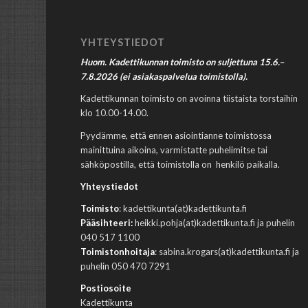
YHTEYSTIEDOT
Huom. Kadettikunnan toimisto on suljettuna 15.6.–
7.8.2026 (ei asiakaspalvelua toimistolla).
Kadettikunnan toimisto on avoinna tiistaista torstaihin
klo 10.00-14.00.
Pyydämme, että ennen asiointianne toimistossa
mainittuina aikoina, varmistatte puhelimitse tai
sähköpostilla, että toimistolla on henkilö paikalla.
Yhteystiedot
Toimisto
: kadettikunta(at)kadettikunta.fi
Pääsihteeri:
heikki.pohja(at)kadettikunta.fi ja puhelin
040 517 1100
Toimistonhoitaja
: sabina.krogars(at)kadettikunta.fi ja
puhelin 050 470 7291
Postiosoite
Kadettikunta