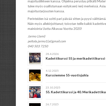
majoitusliikkeen kanssa. Ohjelma perustuu pitkälti Materia
tulee myös osallistumaan esityksen(-ien) merkeissä. Asi
majoitustarjousten kanssa.
Perinteiden isä soitti pari päivää sitten ja pyysi välitt
Näin myös allekirjoittanut; toivotan teille kaikki kadettive
mainiointa Uutta Alkavaa Vuotta 2020!
Jarmo (Jami)
peltola.jarmo1(at)gmail.com
040 503 7250
28.4.2026
Kadettikurssi 55 ja merikadettikurssi 
4.12.2025
Kurssiemme 55-vuotisjuhla
23.10.2025
55. Kadettikurssi ja 40. Merikadettiku
26.7.2025