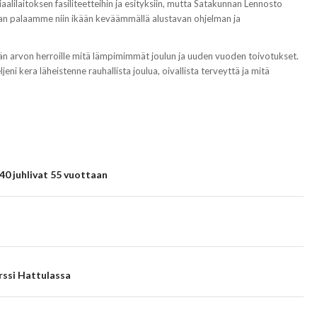
alilaitoksen fasiliteetteihin ja esityksiin, mutta Satakunnan Lennosto
aan palaamme niin ikään keväämmällä alustavan ohjelman ja
ämään arvon herroille mitä lämpimimmät joulun ja uuden vuoden toivotukset.
ljeni kera läheistenne rauhallista joulua, oivallista terveyttä ja mitä
40 juhlivat 55 vuottaan
rssi Hattulassa