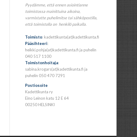
Pyydämme, että ennen asiointianne
toimistossa mainittuina aikoina,
varmistatte puhelimitse tai sähköpostilla,
että toimistolla on henkilö paikalla.
Toimisto
: kadettikunta(at)kadettikunta.fi
Pääsihteeri
:
heikki.pohja(at)kadettikunta.fi ja puhelin
040 517 1100
Toimistonhoitaja
:
sabina.krogars(at)kadettikunta.fi ja
puhelin 050 470 7291
Postiosoite
Kadettikunta ry
Eino Leinon katu 12 E 64
00250 HELSINKI