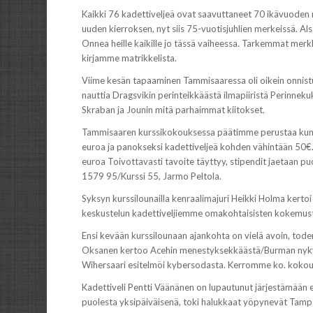
Kaikki 76 kadettiveljeä ovat saavuttaneet 70 ikävuoden m
uuden kierroksen, nyt siis 75-vuotisjuhlien merkeissä. Al
Onnea heille kaikille jo tässä vaiheessa. Tarkemmat mer
kirjamme matrikkelista.
Viime kesän tapaaminen Tammisaaressa oli oikein onnist
nauttia Dragsvikin perinteikkäästä ilmapiiristä Perinnekukku
Skraban ja Jounin mitä parhaimmat kiitokset.
Tammisaaren kurssikokouksessa päätimme perustaa kumm
euroa ja panokseksi kadettiveljeä kohden vähintään 50€. 
euroa Toivottavasti tavoite täyttyy, stipendit jaetaan p
1579 95/Kurssi 55, Jarmo Peltola.
Syksyn kurssilounailla kenraalimajuri Heikki Holma kertoi
keskustelun kadettiveljiemme omakohtaisisten kokemusten 
Ensi kevään kurssilounaan ajankohta on vielä avoin, toden
Oksanen kertoo Acehin menestyksekkäästä/Burman nykyise
Wihersaari esitelmöi kybersodasta. Kerromme ko. koko
Kadettiveli Pentti Väänänen on lupautunut järjestämään 
puolesta yksipäiväisenä, toki halukkaat yöpynevät Tamp