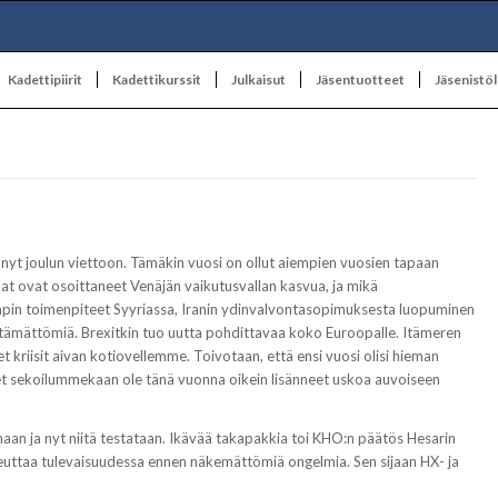
Kadettipiirit
Kadettikurssit
Julkaisut
Jäsentuotteet
Jäsenistöl
nyt joulun viettoon. Tämäkin vuosi on ollut aiempien vuosien tapaan
mat ovat osoittaneet Venäjän vaikutusvallan kasvua, ja mikä
umpin toimenpiteet Syyriassa, Iranin ydinvalvontasopimuksesta luopuminen
ittämättömiä. Brexitkin tuo uutta pohdittavaa koko Euroopalle. Itämeren
t kriisit aivan kotiovellemme. Toivotaan, että ensi vuosi olisi hieman
tiset sekoilummekaan ole tänä vuonna oikein lisänneet uskoa auvoiseen
maan ja nyt niitä testataan. Ikävää takapakkia toi KHO:n päätös Hesarin
heuttaa tulevaisuudessa ennen näkemättömiä ongelmia. Sen sijaan HX- ja