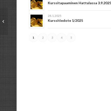
Kurssitapaaminen Hattulassa 3.9.202
28.1.2025
Konstan Möljä
Kurssitiedote 1/2025
17.10.2019
1
2
3
4
5