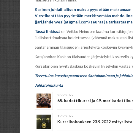
Kasinon juhlaillallisen maksu pyydetään maksamaan 
Viestikenttään pyydetään merkitsemään mahdollinen 
(
jari.lahdenvesi(at)gmail.com
) seuraa ja tarkastaa m
Tässä linkissä
on Veikko Heinosen laatima kurssikirjoj
illalliskorttimaksua hoidettaessa (vähennä maksustasi li
Santahaminan tilaisuuden järjestelyitä koskeviin kysymyks
Katajanokan Kasinon tilaisuuden järjestelyitä koskeviin k
Kurssikirjojen hyvityslaskuja koskeviin kyselyihin vastaa
Tervetuloa kurssitapaamiseen Santahaminaan ja juhlailla
Juhlatoimikunta
28.9.2022
65. kadettikurssi ja 49. merikadettik
19.9.2022
Kurssikokouksen 23.9.2022 esityslista