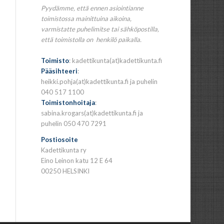
Pyydämme, että ennen asiointianne
toimistossa mainittuina aikoina,
varmistatte puhelimitse tai sähköpostilla,
että toimistolla on henkilö paikalla.
Toimisto
: kadettikunta(at)kadettikunta.fi
Pääsihteeri
:
heikki.pohja(at)kadettikunta.fi ja puhelin
040 517 1100
Toimistonhoitaja
:
sabina.krogars(at)kadettikunta.fi ja
puhelin 050 470 7291
Postiosoite
Kadettikunta ry
Eino Leinon katu 12 E 64
00250 HELSINKI