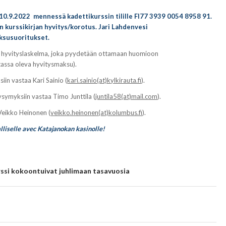
10.9.2022 mennessä kadettikurssin tilille FI77 3939 0054 8958 91.
kurssikirjan hyvitys/korotus. Jari Lahdenvesi
aksusuoritukset.
en hyvityslaskelma, joka pyydetään ottamaan huomioon
stassa oleva hyvitysmaksu).
iin vastaa Kari Sainio (
kari.sainio(at)kylkirauta.fi
).
ysymyksiin vastaa Timo Junttila (
juntila58(at)mail.com
).
 Veikko Heinonen (
veikko.heinonen(at)kolumbus.fi
).
lliselle avec Katajanokan kasinolle!
urssi kokoontuivat juhlimaan tasavuosia