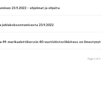
inen 23.9.2022 – ohjelmat ja ohjeita
 juhlakokoontumisesta 23.9.2022
 ja 49. merikadettikurssin 40-vuotishistoriikkiteos on ilmestynyt
Page 1 of 3