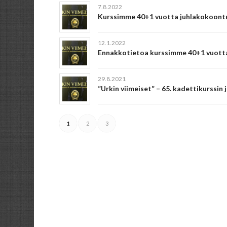
7.8.2022
Kurssimme 40+1 vuotta juhlakokoontum
12.1.2022
Ennakkotietoa kurssimme 40+1 vuotta
29.8.2021
”Urkin viimeiset” – 65. kadettikurssin
1
2
3