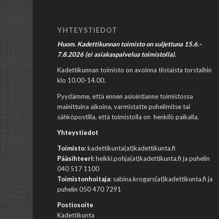
YHTEYSTIEDOT
Huom. Kadettikunnan toimisto on suljettuna 15.6.–
7.8.2026 (ei asiakaspalvelua toimistolla).
Kadettikunnan toimisto on avoinna tiistaista torstaihin
klo 10.00-14.00.
Pyydämme, että ennen asiointianne toimistossa
mainittuina aikoina, varmistatte puhelimitse tai
sähköpostilla, että toimistolla on henkilö paikalla.
Yhteystiedot
Toimisto
: kadettikunta(at)kadettikunta.fi
Pääsihteeri:
heikki.pohja(at)kadettikunta.fi ja puhelin
040 517 1100
Toimistonhoitaja
: sabina.krogars(at)kadettikunta.fi ja
puhelin 050 470 7291
Postiosoite
Kadettikunta