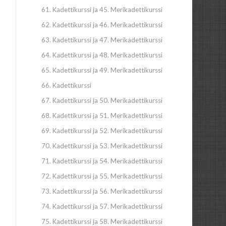
61. Kadettikurssi ja 45. Merikadettikurssi
62. Kadettikurssi ja 46. Merikadettikurssi
63. Kadettikurssi ja 47. Merikadettikurssi
64. Kadettikurssi ja 48. Merikadettikurssi
65. Kadettikurssi ja 49. Merikadettikurssi
66. Kadettikurssi
67. Kadettikurssi ja 50. Merikadettikurssi
68. Kadettikurssi ja 51. Merikadettikurssi
69. Kadettikurssi ja 52. Merikadettikurssi
70. Kadettikurssi ja 53. Merikadettikurssi
71. Kadettikurssi ja 54. Merikadettikurssi
72. Kadettikurssi ja 55. Merikadettikurssi
73. Kadettikurssi ja 56. Merikadettikurssi
74. Kadettikurssi ja 57. Merikadettikurssi
75. Kadettikurssi ja 58. Merikadettikurssi