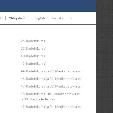
le
Yhteystiedot
English
Svenska
26. Kadettikurssi
33. Kadettikurssi
40. Kadettikurssi
42. Kadettikurssi
44. Kadettikurssi ja 29. Merikadettikurssi
46. Kadettikurssi ja 31. Merikadettikurssi
47. Kadettikurssi ja 32. Merikadettikurssi
48. Kadettikurssi, 48. Lentokadettikurssi
ja 33. Merikadettikurssi
49. Kadettikurssi ja 34. Merikadettikurssi