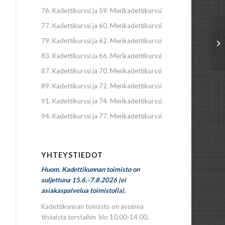
76. Kadettikurssi ja 59. Merikadettikurssi
77. Kadettikurssi ja 60. Merikadettikurssi
79. Kadettikurssi ja 62. Merikadettikurssi
83. Kadettikurssi ja 66. Merikadettikurssi
87. Kadettikurssi ja 70. Merikadettikurssi
89. Kadettikurssi ja 72. Merikadettikurssi
91. Kadettikurssi ja 74. Merikadettikurssi
94. Kadettikurssi ja 77. Merikadettikurssi
YHTEYSTIEDOT
Huom. Kadettikunnan toimisto on
suljettuna 15.6.–7.8.2026 (ei
asiakaspalvelua toimistolla).
Kadettikunnan toimisto on avoinna
tiistaista torstaihin klo 10.00-14.00.