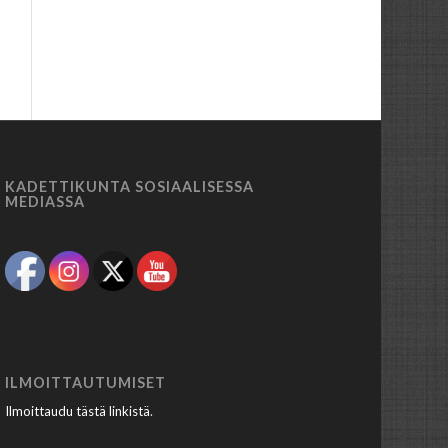
KADETTIKUNTA SOSIAALISESSA
MEDIASSA
ILMOITTAUTUMISET
Ilmoittaudu tästä linkistä
.