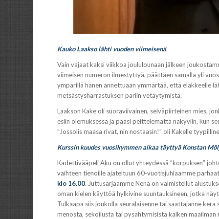
Kauko Laakso lähti vuoden viimeisenä
Vain vajaat kaksi viikkoa joululounaan jälkeen joukostam
viimeisen numeron ilmestyttyä, päättäen samalla yli vuos
ympärillä hänen annettuaan ymmärtää, että eläkkeelle lä
metsästysharrastuksen pariin vetäytymistä.
Laakson Kake oli suoraviivainen, selväpiirteinen mies, jo
esiin olemuksessa ja pääsi peittelemättä näkyviin, kun seura
”Jossolis maasa rivat, nin nostaasin!” oli Kakelle tyypill
Kurssin kuudes vuosikymmen alkaa täyttyä Konstan Möl
Kadettivääpeli Aku on ollut yhteydessä ”korpuksen” joh
vaihteen tienoille ajateltuun 60-vuotisjuhlaamme parhaa
klo 16.00
. Juttusarjaamme Nenä on valmistellut alustukse
oman kielen käyttöä hylkivine suuntauksineen, jotka näyt
Tulkaapa siis joukolla seuralaisenne tai saattajanne ke
menosta, sekoilusta tai pysähtymisistä kaiken maailman 