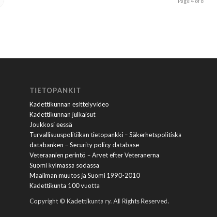
Page 4 of 8
TIETOPANKIT
Kadettikunnan esittelyvideo
Kadettikunnan julkaisut
Joukkosi eessä
Turvallisuuspolitiikan tietopankki – Säkerhetspolitiska
databanken – Security policy database
Veteraanien perintö – Arvet efter Veteranerna
Suomi kylmässä sodassa
Maailman muutos ja Suomi 1990-2010
Kadettikunta 100 vuotta
Copyright © Kadettikunta ry. All Rights Reserved.