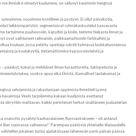
hon me ihmisiksi nimetyt kuulumme, on säilynyt kauimmin hengissä
a synnyimme, nousimme kontilleen ja pystyyn. Ei ollut päiväkotia,
elmoidut leikkiympäristöt, segmentoivat ryhmäkeskustelut kasvavasta
 me tartuimme puuhevosiin, käpyihin ja kiviin, teimme hiekasta linnat ja
yt ovat vaihtuneet raihnaisiin, paikkaamattomiin farkkuihin) ja
olkua kouluun, jossa pelätty opettaja odotti kylmässä luokkahuoneessa.
uaamiaista ja koulukyytiä, tietämättöminä kypsyystesteistä ja
ä – pääskyt, kukat ja mehiläiset ilman kuraattoreita, tukiopetusta ja
, toimeentulotukea, vuokra-apua eikä Elvistä. Kunnalliset lautakunnat ja
ngissä selviämistä ja rakastumaan oppimista ihmetteli Lysmä
ä havaintoja Vexin tarjoilemina kukaan kuulijoista asettanut
ä siirryttiin maittavan, kaikki perinteiset herkut sisältäneen jouluaterian
onka osanotto pysähtyi kauhavalaiseen flunssavirukseen – oli antanut
 illan sopivassa vaiheessa!” Parempaa päätöstä yhteiselle tilaisuudelle
i ja vähitellen jokainen tuntui ajatuksissaan lähenevän parin päivän päässä