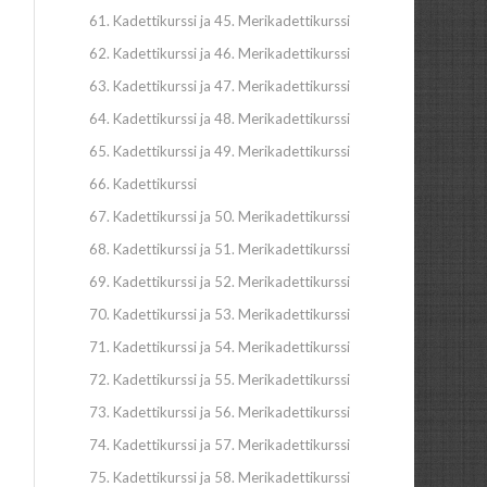
61. Kadettikurssi ja 45. Merikadettikurssi
62. Kadettikurssi ja 46. Merikadettikurssi
63. Kadettikurssi ja 47. Merikadettikurssi
64. Kadettikurssi ja 48. Merikadettikurssi
65. Kadettikurssi ja 49. Merikadettikurssi
66. Kadettikurssi
67. Kadettikurssi ja 50. Merikadettikurssi
68. Kadettikurssi ja 51. Merikadettikurssi
69. Kadettikurssi ja 52. Merikadettikurssi
70. Kadettikurssi ja 53. Merikadettikurssi
71. Kadettikurssi ja 54. Merikadettikurssi
72. Kadettikurssi ja 55. Merikadettikurssi
73. Kadettikurssi ja 56. Merikadettikurssi
74. Kadettikurssi ja 57. Merikadettikurssi
75. Kadettikurssi ja 58. Merikadettikurssi