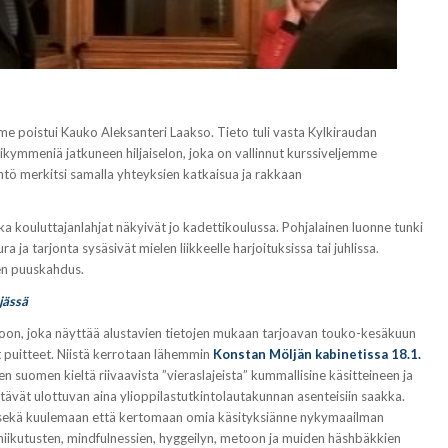
me poistui Kauko Aleksanteri Laakso. Tieto tuli vasta Kylkiraudan
ikymmeniä jatkuneen hiljaiselon, joka on vallinnut kurssiveljemme
htö merkitsi samalla yhteyksien katkaisua ja rakkaan
nka kouluttajanlahjat näkyivät jo kadettikoulussa. Pohjalainen luonne tunki
 ja tarjonta sysäsivät mielen liikkeelle harjoituksissa tai juhlissa.
inen puuskahdus.
jässä
toon, joka näyttää alustavien tietojen mukaan tarjoavan touko-kesäkuun
t puitteet. Niistä kerrotaan lähemmin
Konstan Möljän kabinetissa 18.1.
n suomen kieltä riivaavista ”vieraslajeista” kummallisine käsitteineen ja
tävät ulottuvan aina ylioppilastutkintolautakunnan asenteisiin saakka.
ra sekä kuulemaan että kertomaan omia käsityksiänne nykymaailman
niikutusten, mindfulnessien, hyggeilyn, metoon ja muiden häshbäkkien