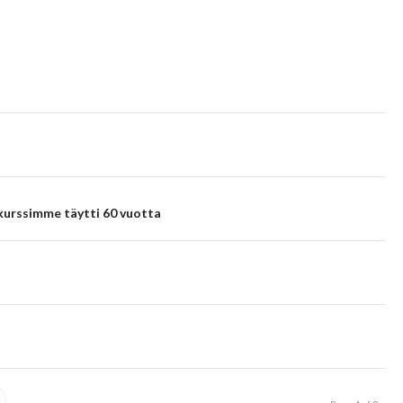
 kurssimme täytti 60 vuotta