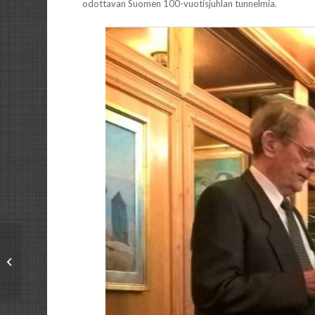
odottavan Suomen 100-vuotisjuhlan tunnelmia.
Konstan Möljä
16.11.2017