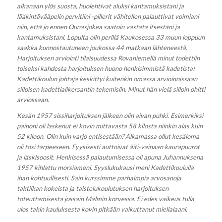
aikanaan ylös suosta, huolehtivat aluksi kantamuksistani ja
lääkintävääpelin pervitiini -pillerit vähitellen palauttivat voimiani
niin, että jo ennen Ounasjokea saatoin vastata itsestäni ja
kantamuksistani. Lopulta olin perillä Kaukosessa 33 muun loppuun
saakka kunnostautuneen joukossa 44 matkaan lähteneestä.
Harjoituksen arviointi tilaisuudessa Rovaniemellä minut todettiin
toiseksi kahdesta harjoituksen huono henkisimmistä kadetista!
Kadettikoulun johtaja keskittyi kuitenkin omassa arvioinnissaan
silloisen kadettialikersantin tekemisiin. Minut hän vielä silloin ohitti
arviossaan.
Kesän 1957 sissiharjoituksen jälkeen olin aivan puhki. Esimerkiksi
painoni oli laskenut ei kovin mittavasta 58 kilosta niinkin alas kuin
52 kiloon. Olin kuin varjo entisestään? Alkamassa ollut kesäloma
oli tosi tarpeeseen. Fyysisesti auttoivat äiti-vainaan kaurapuurot
ja läskisoosit. Henkisessä palautumisessa oli apuna Juhannuksena
1957 kihlattu morsiameni. Syyslukukausi meni Kadettikoululla
ihan kohtuullisesti. Sain kurssimme parhaimpia arvosanoja
taktiikan kokeista ja taistelukoulutuksen harjoituksen
toteuttamisesta jossain Malmin korvessa. Ei edes vaikeus tulla
ulos takin kauluksesta kovin pitkään vaikuttanut mielialaani.