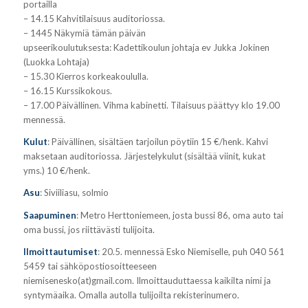
portailla
– 14.15 Kahvitilaisuus auditoriossa.
– 1445 Näkymiä tämän päivän
upseerikoulutuksesta: Kadettikoulun johtaja ev Jukka Jokinen
(Luokka Lohtaja)
– 15.30 Kierros korkeakoululla.
– 16.15 Kurssikokous.
– 17.00 Päivällinen. Vihma kabinetti. Tilaisuus päättyy klo 19.00
mennessä.
Kulut
: Päivällinen, sisältäen tarjoilun pöytiin 15 €/henk. Kahvi
maksetaan auditoriossa. Järjestelykulut (sisältää viinit, kukat
yms.) 10 €/henk.
Asu
: Siviiliasu, solmio
Saapuminen
: Metro Herttoniemeen, josta bussi 86, oma auto tai
oma bussi, jos riittävästi tulijoita.
Ilmoittautumiset
: 20.5. mennessä Esko Niemiselle, puh 040 561
5459 tai sähköpostiosoitteeseen
niemisenesko(at)gmail.com. Ilmoittauduttaessa kaikilta nimi ja
syntymäaika. Omalla autolla tulijoilta rekisterinumero.