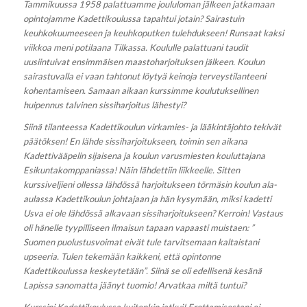
Tammikuussa 1958 palattuamme joululoman jälkeen jatkamaan
opintojamme Kadettikoulussa tapahtui jotain? Sairastuin
keuhkokuumeeseen ja keuhkoputken tulehdukseen! Runsaat kaksi
viikkoa meni potilaana Tilkassa. Koululle palattuani taudit
uusiintuivat ensimmäisen maastoharjoituksen jälkeen. Koulun
sairastuvalla ei vaan tahtonut löytyä keinoja terveystilanteeni
kohentamiseen. Samaan aikaan kurssimme koulutuksellinen
huipennus talvinen sissiharjoitus lähestyi?
Siinä tilanteessa Kadettikoulun virkamies- ja lääkintäjohto tekivät
päätöksen! En lähde sissiharjoitukseen, toimin sen aikana
Kadettivääpelin sijaisena ja koulun varusmiesten kouluttajana
Esikuntakomppaniassa! Näin lähdettiin liikkeelle. Sitten
kurssiveljieni ollessa lähdössä harjoitukseen törmäsin koulun ala-
aulassa Kadettikoulun johtajaan ja hän kysymään, miksi kadetti
Usva ei ole lähdössä alkavaan sissiharjoitukseen? Kerroin! Vastaus
oli hänelle tyypilliseen ilmaisun tapaan vapaasti muistaen: ”
Suomen puolustusvoimat eivät tule tarvitsemaan kaltaistani
upseeria. Tulen tekemään kaikkeni, että opintonne
Kadettikoulussa keskeytetään”. Siinä se oli edellisenä kesänä
Lapissa sanomatta jäänyt tuomio! Arvatkaa miltä tuntui?