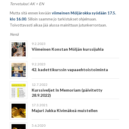
Tervetuloa! AK + EN
Mutta sitä ennen kevään
viimeinen Möljärokka syödään 17.5.
klo 16.00
. Silloin saamme jo tarkistukset ohjelmaan.
Toivottavasti aikaa jää alussa mainittuun jutunkerrontaan.
Nenä
9.2.2023
Viimeinen Konstan Möljän kurssijuhla
9.2.2023
42. kadettikurssin vapaaehtoistoiminta
12.7.2022
Kurssiveljet In Memoriam (päivitetty
28.9.2022)
17.3.2021
Majuri Jukka Kivimäkeä muistellen
5.6.2020