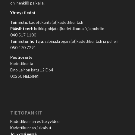
on henkilö paikalla.
Yhteystiedot
Toimisto
: kadettikunta(at)kadettikunta.fi
Pääsihteeri:
heikki.pohja(at)kadettikunta.fi ja puhelin
040 517 1100
Toimistonhoitaja
: sabina.krogars(at)kadettikunta.fi ja puhelin
050 470 7291
Postiosoite
Kadettikunta
Eino Leinon katu 12 E 64
00250 HELSINKI
TIETOPANKIT
Kadettikunnan esittelyvideo
Kadettikunnan julkaisut
Joukkosi eessä