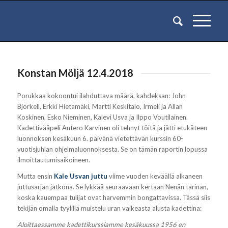
Konstan Möljä 12.4.2018
Porukkaa kokoontui ilahduttava määrä, kahdeksan: John
Björkell, Erkki Hietamäki, Martti Keskitalo, Irmeli ja Allan
Koskinen, Esko Nieminen, Kalevi Usva ja Ilppo Voutilainen.
Kadettivääpeli Antero Karvinen oli tehnyt töitä ja jätti etukäteen
luonnoksen kesäkuun 6. päivänä vietettävän kurssin 60-
vuotisjuhlan ohjelmaluonnoksesta. Se on tämän raportin lopussa
ilmoittautumisaikoineen.
Mutta ensin
Kale Usvan juttu
viime vuoden keväällä alkaneen
juttusarjan jatkona. Se lykkää seuraavaan kertaan Nenän tarinan,
koska kauempaa tulijat ovat harvemmin bongattavissa. Tässä siis
tekijän omalla tyylillä muistelu uran vaikeasta alusta kadettina:
Aloittaessamme kadettikurssiamme kesäkuussa 1956 en