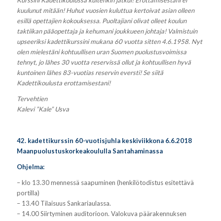
Kurssini Kadettikoulussa kuitenkin jatkui! Erottamisestani ei
kuulunut mitään! Huhut vuosien kuluttua kertoivat asian olleen
esillä opettajien kokouksessa. Puoltajiani olivat olleet koulun
taktiikan pääopettaja ja kehumani joukkueen johtaja! Valmistuin
upseeriksi kadettikurssini mukana 60 vuotta sitten 4.6.1958. Nyt
olen mielestäni kohtuullisen uran Suomen puolustusvoimissa
tehnyt, jo lähes 30 vuotta reservissä ollut ja kohtuullisen hyvä
kuntoinen lähes 83-vuotias reservin eversti! Se siitä
Kadettikoulusta erottamisestani!
Tervehtien
Kalevi ”Kale” Usva
42. kadettikurssin 60-vuotisjuhla keskiviikkona 6.6.2018
Maanpuolustuskorkeakoululla Santahaminassa
Ohjelma:
– klo 13.30 mennessä saapuminen (henkilötodistus esitettävä
portilla)
– 13.40 Tilaisuus Sankariaulassa.
– 14.00 Siirtyminen auditorioon. Valokuva päärakennuksen