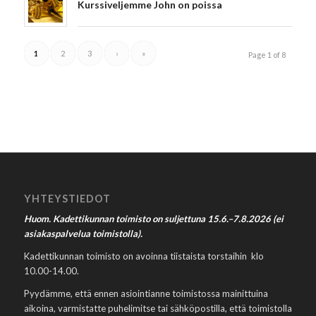
Kurssiveljemme John on poissa
1
2
3
›
»
Page 1 of 8
YHTEYSTIEDOT
Huom. Kadettikunnan toimisto on suljettuna 15.6.–7.8.2026 (ei
asiakaspalvelua toimistolla).
Kadettikunnan toimisto on avoinna tiistaista torstaihin klo
10.00-14.00.
Pyydämme, että ennen asiointianne toimistossa mainittuina
aikoina, varmistatte puhelimitse tai sähköpostilla, että toimistolla