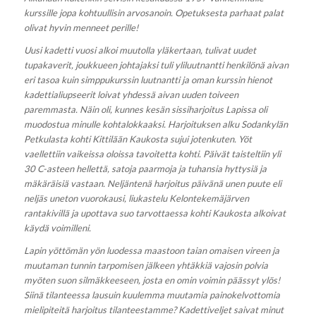
kurssille jopa kohtuullisin arvosanoin. Opetuksesta parhaat palat
olivat hyvin menneet perille!
Uusi kadetti vuosi alkoi muutolla yläkertaan, tulivat uudet
tupakaverit, joukkueen johtajaksi tuli yliluutnantti henkilönä aivan
eri tasoa kuin simppukurssin luutnantti ja oman kurssin hienot
kadettialiupseerit loivat yhdessä aivan uuden toiveen
paremmasta. Näin oli, kunnes kesän sissiharjoitus Lapissa oli
muodostua minulle kohtalokkaaksi. Harjoituksen alku Sodankylän
Petkulasta kohti Kittilään Kaukosta sujui jotenkuten. Yöt
vaellettiin vaikeissa oloissa tavoitetta kohti. Päivät taisteltiin yli
30 C-asteen hellettä, satoja paarmoja ja tuhansia hyttysiä ja
mäkäräisiä vastaan. Neljäntenä harjoitus päivänä unen puute eli
neljäs uneton vuorokausi, liukastelu Kelontekemäjärven
rantakivillä ja upottava suo tarvottaessa kohti Kaukosta alkoivat
käydä voimilleni.
Lapin yöttömän yön luodessa maastoon taian omaisen vireen ja
muutaman tunnin tarpomisen jälkeen yhtäkkiä vajosin polvia
myöten suon silmäkkeeseen, josta en omin voimin päässyt ylös!
Siinä tilanteessa lausuin kuulemma muutamia painokelvottomia
mielipiteitä harjoitus tilanteestamme? Kadettiveljet saivat minut