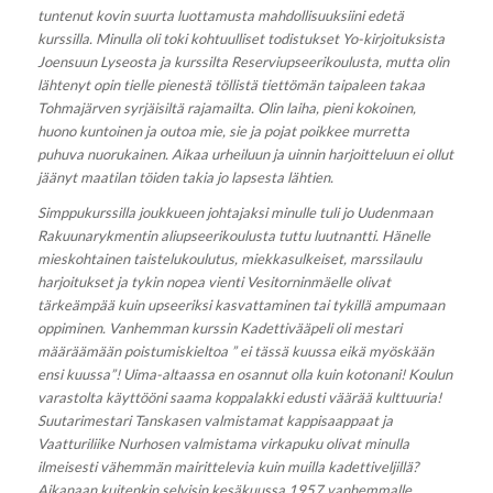
tuntenut kovin suurta luottamusta mahdollisuuksiini edetä
kurssilla. Minulla oli toki kohtuulliset todistukset Yo-kirjoituksista
Joensuun Lyseosta ja kurssilta Reserviupseerikoulusta, mutta olin
lähtenyt opin tielle pienestä töllistä tiettömän taipaleen takaa
Tohmajärven syrjäisiltä rajamailta. Olin laiha, pieni kokoinen,
huono kuntoinen ja outoa mie, sie ja pojat poikkee murretta
puhuva nuorukainen. Aikaa urheiluun ja uinnin harjoitteluun ei ollut
jäänyt maatilan töiden takia jo lapsesta lähtien.
Simppukurssilla joukkueen johtajaksi minulle tuli jo Uudenmaan
Rakuunarykmentin aliupseerikoulusta tuttu luutnantti. Hänelle
mieskohtainen taistelukoulutus, miekkasulkeiset, marssilaulu
harjoitukset ja tykin nopea vienti Vesitorninmäelle olivat
tärkeämpää kuin upseeriksi kasvattaminen tai tykillä ampumaan
oppiminen. Vanhemman kurssin Kadettivääpeli oli mestari
määräämään poistumiskieltoa ” ei tässä kuussa eikä myöskään
ensi kuussa”! Uima-altaassa en osannut olla kuin kotonani! Koulun
varastolta käyttööni saama koppalakki edusti väärää kulttuuria!
Suutarimestari Tanskasen valmistamat kappisaappaat ja
Vaatturiliike Nurhosen valmistama virkapuku olivat minulla
ilmeisesti vähemmän mairittelevia kuin muilla kadettiveljillä?
Aikanaan kuitenkin selvisin kesäkuussa 1957 vanhemmalle