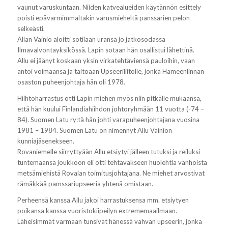
vaunut varuskuntaan. Niiden katvealueiden käytännön esittely
poisti epävarmimmaltakin varusmieheltä panssarien pelon
selkeästi.
Allan Vainio aloitti sotilaan uransa jo jatkosodassa
Ilmavalvontayksikössä. Lapin sotaan hän osallistui lähettinä.
Allu ei jäänyt koskaan yksin virkatehtäviensä pauloihin, vaan
antoi voimaansa ja taitoaan Upseeriliitolle, jonka Hämeenlinnan
osaston puheenjohtaja hän oli 1978.
Hiihtoharrastus otti Lapin miehen myös niin pitkälle mukaansa,
että hän kuului Finlandiahiihdon johtoryhmään 11 vuotta (-74 –
84). Suomen Latu ry:tä hän johti varapuheenjohtajana vuosina
1981 – 1984. Suomen Latu on nimennyt Allu Vainion
kunniajäsenekseen.
Rovaniemelle siirryttyään Allu etsiytyi jälleen tutuksi ja reiluksi
tuntemaansa joukkoon eli otti tehtäväkseen huolehtia vanhoista
metsämiehistä Rovalan toimitusjohtajana. Ne miehet arvostivat
rämäkkää pamssariupseeria yhtenä omistaan.
Perheensä kanssa Allu jakoi harrastuksensa mm. etsiytyen
poikansa kanssa vuoristokiipeilyn extrememaailmaan.
Läheisimmät varmaan tunsivat hänessä vahvan upseerin, jonka