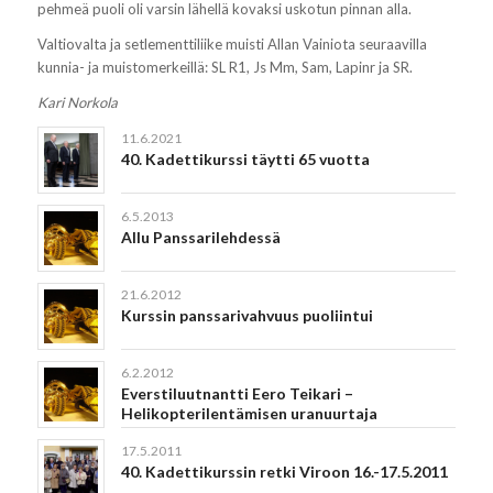
pehmeä puoli oli varsin lähellä kovaksi uskotun pinnan alla.
Valtiovalta ja setlementtiliike muisti Allan Vainiota seuraavilla
kunnia- ja muistomerkeillä: SL R1, Js Mm, Sam, Lapinr ja SR.
Kari Norkola
11.6.2021
40. Kadettikurssi täytti 65 vuotta
6.5.2013
Allu Panssarilehdessä
21.6.2012
Kurssin panssarivahvuus puoliintui
6.2.2012
Everstiluutnantti Eero Teikari –
Helikopterilentämisen uranuurtaja
17.5.2011
40. Kadettikurssin retki Viroon 16.-17.5.2011