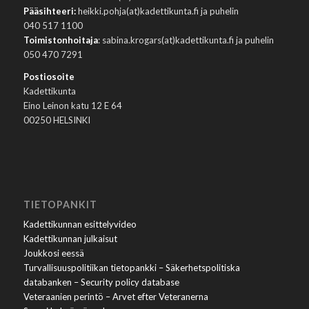
Pääsihteeri:
heikki.pohja(at)kadettikunta.fi ja puhelin
040 517 1100
Toimistonhoitaja
: sabina.krogars(at)kadettikunta.fi ja puhelin
050 470 7291
Postiosoite
Kadettikunta
Eino Leinon katu 12 E 64
00250 HELSINKI
TIETOPANKIT
Kadettikunnan esittelyvideo
Kadettikunnan julkaisut
Joukkosi eessä
Turvallisuuspolitiikan tietopankki – Säkerhetspolitiska
databanken – Security policy database
Veteraanien perintö – Arvet efter Veteranerna