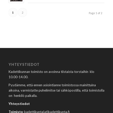
1
2
Page 1 of 2
YHTEYSTIEDOT
Kadettikunnan toimisto on avoinna tiistaista torstaihin klo
10.00-14.00.
Pyydämme, että ennen asiointianne toimistossa mainittuina
aikoina, varmistatte puhelimitse tai sähköpostilla, että toimistolla
on henkilö paikalla.
Yhteystiedot
Toimisto
: kadettikunta(at)kadettikunta.fi