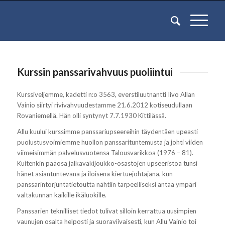
Kurssin panssarivahvuus puoliintui
Kurssiveljemme, kadetti n:o 3563, everstiluutnantti Iivo Allan
Vainio siirtyi rivivahvuudestamme 21.6.2012 kotiseudullaan
Rovaniemellä. Hän olli syntynyt 7.7.1930 Kittilässä.
Allu kuului kurssimme panssariupseereihin täydentäen upeasti
puolustusvoimiemme huollon panssarituntemusta ja johti viiden
viimeisimmän palvelusvuotensa Talousvarikkoa (1976 – 81).
Kuitenkin pääosa jalkaväkijoukko-osastojen upseeristoa tunsi
hänet asiantuntevana ja iloisena kiertuejohtajana, kun
panssarintorjuntatietoutta nähtiin tarpeelliseksi antaa ympäri
valtakunnan kaikille ikäluokille.
Panssarien teknilliset tiedot tulivat silloin kerrattua uusimpien
vaunujen osalta helposti ja suoraviivaisesti, kun Allu Vainio toi