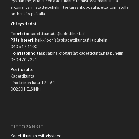
Pyydämme, että ennen asiointianne toimistossa mainittuina
aikoina, varmistatte puhelimitse tai sähköpostilla, että toimistolla
on henkilö paikalla.
Yhteystiedot
Toimisto
: kadettikunta(at)kadettikunta.fi
Pääsihteeri:
heikki.pohja(at)kadettikunta.fi ja puhelin
040 517 1100
Toimistonhoitaja
: sabina.krogars(at)kadettikunta.fi ja puhelin
050 470 7291
Postiosoite
Kadettikunta
Eino Leinon katu 12 E 64
00250 HELSINKI
TIETOPANKIT
Kadettikunnan esittelyvideo