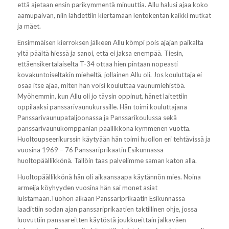
että ajetaan ensin parikymmentä minuuttia. Allu halusi ajaa koko
aamupäivän, niin lähdettiin kiertämään lentokentän kaikki mutkat
ja mäet.
Ensimmäisen kierroksen jälkeen Allu kömpi pois ajajan paikalta
yltä päältä hiessä ja sanoi, että ei jaksa enempää. Tiesin,
ettäensikertalaiselta T-34 ottaa hien pintaan nopeasti
kovakuntoiseltakin mieheltä, jollainen Allu oli. Jos kouluttaja ei
osaa itse ajaa, miten hän voisi kouluttaa vaunumiehistöä.
Myöhemmin, kun Allu oli jo täysin oppinut, hänet laitettiin
oppilaaksi panssarivaunukurssille. Hän toimi kouluttajana
Panssarivaunupataljoonassa ja Panssarikoulussa sekä
panssarivaunukomppanian päällikkönä kymmenen vuotta.
Huoltoupseerikurssin käytyään hän toimi huollon eri tehtävissä ja
vuosina 1969 – 76 Panssariprikaatin Esikunnassa
huoltopäällikkönä. Tällöin taas palvelimme saman katon alla.
Huoltopäällikkönä hän oli aikaansaapa käytännön mies. Noina
armeija köyhyyden vuosina hän sai monet asiat
luistamaan.Tuohon aikaan Panssariprikaatin Esikunnassa
laadittiin sodan ajan panssariprikaatien taktillinen ohje, jossa
luovuttiin panssareitten käytöstä joukkueittain jalkaväen