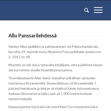
Allu Panssarilehdessä
Vainion Allun päällikkö ja palveluskaveri, evl Pekka Kantakoski,
kurssilta 29, muisteli myös Alluamme Panssarilehden numerossa
3 -2012 siv 48.
Muistelo on niin elävä taitavalta kirjailijalta, että päätimme kirjata
sen kurssimme sivuille Kadettikunnassamme.
”Everstiluutnantti Allan Vainio menehtyi pitkällisen sairauden
murtamana Rovaniemellä. Siunaustilaisuus oli Rovaniemellä 7.
päivänä heinäkuuta ja tuhkan sirottelivat hänen toivomuksensa
mukaan lähiomaiset eräälle Lapin yli 1 000 metriä korkean
tunturin huipulle.
Kauppaopiston käytyään hän toimi Kemi Oy:n kasöörinä kaksi