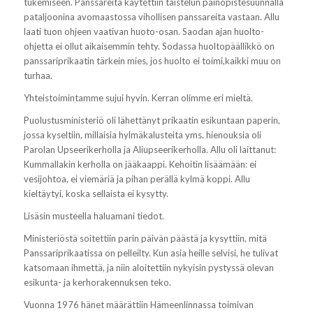
tukemiseen. Panssareita käytettiin taistelun painopistesuunnalla
pataljoonina avomaastossa vihollisen panssareita vastaan. Allu
laati tuon ohjeen vaativan huoto-osan. Saodan ajan huolto-
ohjetta ei ollut aikaisemmin tehty. Sodassa huoltopäällikkö on
panssariprikaatin tärkein mies, jos huolto ei toimi,kaikki muu on
turhaa.
Yhteistoimintamme sujui hyvin. Kerran olimme eri mieltä.
Puolustusministeriö oli lähettänyt prikaatin esikuntaan paperin,
jossa kyseltiin, millaisia hylmäkalusteita yms. hienouksia oli
Parolan Upseerikerholla ja Aliupseerikerholla. Allu oli laittanut:
Kummallakin kerholla on jääkaappi. Kehoitin lisäämään: ei
vesijohtoa, ei viemäriä ja pihan perällä kylmä koppi. Allu
kieltäytyi, koska sellaista ei kysytty.
Lisäsin musteella haluamani tiedot.
Ministeriöstä soitettiin parin päivän päästä ja kysyttiin, mitä
Panssariprikaatissa on pelleilty. Kun asia heille selvisi, he tulivat
katsomaan ihmettä, ja niin aloitettiin nykyisin pystyssä olevan
esikunta- ja kerhorakennuksen teko.
Vuonna 1976 hänet määrättiin Hämeenlinnassa toimivan