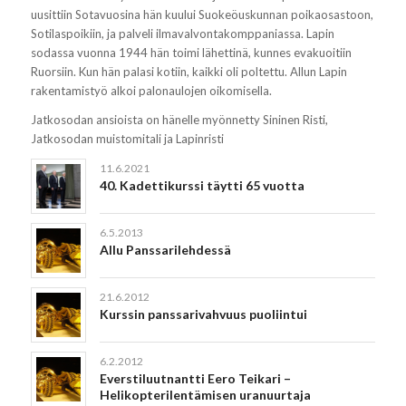
uusittiin Sotavuosina hän kuului Suokeöuskunnan poikaosastoon,
Sotilaspoikiin, ja palveli ilmavalvontakomppaniassa. Lapin
sodassa vuonna 1944 hän toimi lähettinä, kunnes evakuoitiin
Ruorsiin. Kun hän palasi kotiin, kaikki oli poltettu. Allun Lapin
rakentamistyö alkoi palonaulojen oikomisella.
Jatkosodan ansioista on hänelle myönnetty Sininen Risti,
Jatkosodan muistomitali ja Lapinristi
11.6.2021
40. Kadettikurssi täytti 65 vuotta
6.5.2013
Allu Panssarilehdessä
21.6.2012
Kurssin panssarivahvuus puoliintui
6.2.2012
Everstiluutnantti Eero Teikari –
Helikopterilentämisen uranuurtaja