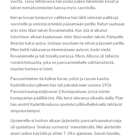
vuotta. Tässä tehtävässä hän joutui paljon tekemisiin kesät ja
talvet metsätyömiesten kanssa myös savotoilla.
Kerran kovan lumipyryn vallitessa hän lähti viemään palkkoja
savotoille ja onnistui jotenkin pääsemään perille. Rahat saatuaan
eräs mies tilasi taksin Rovaniemeltä. Kun sitä ei alkanut
toivottuun aikaan kuulumaan, mies tilasi uuden taksin. Kämpälle
ilmestyi kaksi autoa, toisiaan avustaen ne olivat päässeet perille.
Mies heitti rukkasensa etummaiseen autoon, käski viedä
Rovaniemelle ja tuli toisella perässä. Myös Allussa oli tällaista
ronskiotteisuutta, joka on panssarimiehelle välttämätöntä,
muuten homma ei toimi.
Panssarimiehen tie kulkee kuran, pölyn ja rasvan kautta.
Kadettikoulun jälkeen hän tuli palvelukseen vuonna 1956
Panssarivaunupataljoonan 2.Komppaniaan, jossa toimin
komppanian päällikkönä. Allu tunsi olevansa oikealla alalla. Pian
hän unohti Kadettikoulussa opetetut pillinvihellyksellä tehtävät
simputustemput.
Upseereille ei tuohon aikaan järjestetty panssarivaunukursseja,
oli opeteltava ”imekää sormesta” menetelmällä. Niin aloitettiin
ensin radion käytöllä ja sitten T-34:n ajaminen. Sanoin hänelle,