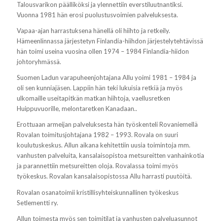
Talousvarikon päälliköksi ja ylennettiin everstiluutnantiksi.
Vuonna 1981 hän erosi puolustusvoimien palveluksesta.
Vapaa-ajan harrastuksena hänellä oli hiihto ja retkeily.
Hämeenlinnassa järjestetyn Finlandia-hiihdon järjestelytehtävissä
hän toimi useina vuosina ollen 1974 – 1984 Finlandia-hiidon
johtoryhmässä.
Suomen Ladun varapuheenjohtajana Allu yoimi 1981 – 1984 ja
oli sen kunniajäsen. Lappiin hän teki lukuisia retkiä ja myös
ulkomaille useitapitkän matkan hiihtoja, vaellusretken
Huippuvuorille, melontaretken Kanadaan..
Erottuaan armeijan palveluksesta hän työskenteli Rovaniemellä
Rovalan toimitusjohtajana 1982 – 1993. Rovala on suuri
koulutuskeskus. Allun aikana kehitettiin uusia toimintoja mm.
vanhusten palveluita, kansalaisopistoa metsureitten vanhainkotia
ja parannettiin metsureitten oloja. Rovalassa toimi myös
työkeskus. Rovalan kansalaisopistossa Allu harrasti puutöitä.
Rovalan osanatoimii kristillisyhteiskunnallinen työkeskus
Setlementti ry.
Allun toimesta myös sen toimitilat ja vanhusten palveluasunnot