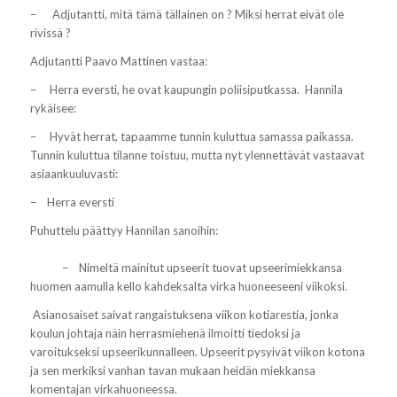
–
Adjutantti, mitä tämä tällainen on ? Miksi herrat eivät ole
rivissä
?
Adjutantti Paavo Mattinen
vastaa:
– Herra eversti, he ovat kaupungin poliisiputkassa
. Hannila
rykäisee:
–
Hyvät herrat, tapaamme tunnin kuluttua samassa paikassa
.
Tunnin kuluttua tilanne toistuu, mutta nyt ylennettävät vastaavat
asiaankuuluvasti:
–
Herra eversti
Puhuttelu päättyy Hannilan sanoihin:
–
Nimeltä mainitut upseerit tuovat upseerimiekkansa
huomen aamulla kello kahdeksalta virka huoneeseeni viikoksi.
Asianosaiset saivat rangaistuksena viikon kotiarestia, jonka
koulun johtaja näin herrasmiehenä ilmoitti tiedoksi ja
varoitukseksi upseerikunnalleen. Upseerit pysyivät viikon kotona
ja sen merkiksi vanhan tavan mukaan heidän miekkansa
komentajan virkahuoneessa.