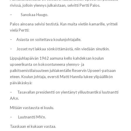
rivissä, jolloin ylennys julkaistaan, selvitti Pertti Palos.
–
Sanokaa Huugo.
Palos ainoana selvisi testistä. Kun muita vietiin kamarille, yritteli
vielä Pertti:
–
Asiasta on soitettava koulunjohtajalle.
– Josset nyt lakkaa sönköttämästä, niin viedään sinutkin.
Lippujuhlapäivän 1962 aamuna kello kahdeksan koulun
upseerikunta on kokoontuneena ylennys- ja
palkitsemistilaisuuteen juhlakentälle
Reservin Upseeri
-patsaan
eteen. Koulun johtaja, eversti Matti Hannila lukee ylipäällikön
päiväkäskyä:
–
Tasavallan presidentti on ylentänyt yliluutnantiksi luutnantti
AA:n
.
Mitään vastausta ei kuulu.
–
Luutnantti MV:n.
Taaskaan ei kukaan vastaa.