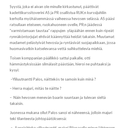
Syystä, joka ei aivan ole minulle kirkastunut, päättivät
kadettikurssitoverini AS ja PR osallistua RUK:n kurssijuhliin
kerholla myöhäisemmässä vaiheessa hevosen selässä. AS pääsi
ratsullaan eteiseen, ruokahuoneen ovelle, PR:n jäädessä
”varmistamaan taustaa” rappujen yläpäähän ennen kuin ripeät
rynnäköntorjujat ehtivät käännyttää heidät takaisin. Muutamat
madamet pelästyivät hevosia ja ryntäsivät suojapaikkaan, jossa
huomasivatkin katselevansa vettä suihkuttelevia miehiä.
Toisen komppanian päällikkö sattui paikalle, otti
hämmästyksissään silmälasit päästään, hieroi ne puhtaaksi ja
kysyi:
–
Yliluutnantti Palos, näittekös te samoin kuin minä ?
– Herra majuri, mitäs te näitte ?
– Näin hevosen menevän baarin suuntaan ja tulevan sieltä
takaisin.
Juonessa mukana ollut Palos sanoi ei nähneensä, jolloin majuri
teki tilanteesta johtopäätöksensä:
–
Sanoisitteko yliluutnantti, majuri Piispaselle minun lähteneen