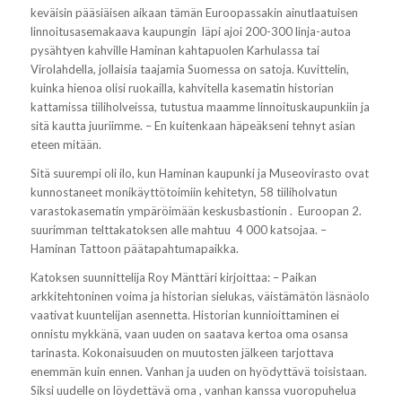
keväisin pääsiäisen aikaan tämän Euroopassakin ainutlaatuisen
linnoitusasemakaava kaupungin läpi ajoi 200-300 linja-autoa
pysähtyen kahville Haminan kahtapuolen Karhulassa tai
Virolahdella, jollaisia taajamia Suomessa on satoja. Kuvittelin,
kuinka hienoa olisi ruokailla, kahvitella kasematin historian
kattamissa tiiliholveissa, tutustua maamme linnoituskaupunkiin ja
sitä kautta juuriimme. – En kuitenkaan häpeäkseni tehnyt asian
eteen mitään.
Sitä suurempi oli ilo, kun Haminan kaupunki ja Museovirasto ovat
kunnostaneet monikäyttötoimiin kehitetyn, 58 tiiliholvatun
varastokasematin ympäröimään keskusbastionin . Euroopan 2.
suurimman telttakatoksen alle mahtuu 4 000 katsojaa. –
Haminan Tattoon päätapahtumapaikka.
Katoksen suunnittelija Roy Mänttäri kirjoittaa: – Paikan
arkkitehtoninen voima ja historian sielukas, väistämätön läsnäolo
vaativat kuuntelijan asennetta. Historian kunnioittaminen ei
onnistu mykkänä, vaan uuden on saatava kertoa oma osansa
tarinasta. Kokonaisuuden on muutosten jälkeen tarjottava
enemmän kuin ennen. Vanhan ja uuden on hyödyttävä toisistaan.
Siksi uudelle on löydettävä oma , vanhan kanssa vuoropuhelua