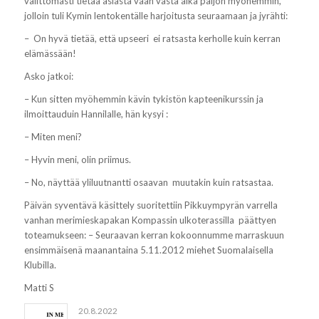
välittömästi tietää asiasta vaan vasta aika paljon myöhemmin,
jolloin tuli Kymin lentokentälle harjoitusta seuraamaan ja jyrähti:
–
On hyvä tietää, että upseeri ei ratsasta kerholle kuin kerran
elämässään!
Asko jatkoi:
– Kun sitten myöhemmin kävin tykistön kapteenikurssin ja
ilmoittauduin Hannilalle, hän kysyi
:
– Miten meni?
– Hyvin meni, olin priimus.
– No, näyttää yliluutnantti osaavan muutakin kuin ratsastaa.
Päivän syventävä käsittely suoritettiin Pikkuympyrän varrella
vanhan merimieskapakan Kompassin ulkoterassilla päättyen
toteamukseen: – Seuraavan kerran kokoonnumme marraskuun
ensimmäisenä maanantaina 5.11.2012 miehet Suomalaisella
Klubilla.
Matti S
20.8.2022