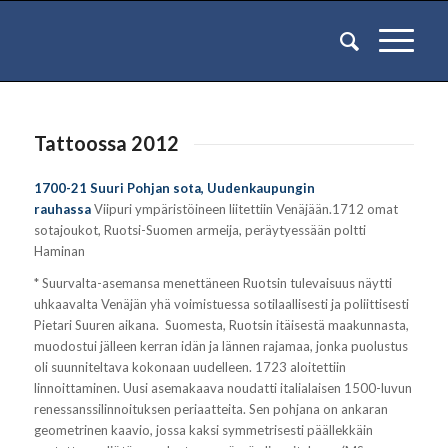
Tattoossa 2012
1700-21 Suuri Pohjan sota, Uudenkaupungin
rauhassa
Viipuri ympäristöineen liitettiin Venäjään.1712 omat
sotajoukot, Ruotsi-Suomen armeija, peräytyessään poltti
Haminan
*
Suurvalta-asemansa menettäneen Ruotsin tulevaisuus näytti
uhkaavalta Venäjän yhä voimistuessa sotilaallisesti ja poliittisesti
Pietari Suuren aikana. Suomesta, Ruotsin itäisestä maakunnasta,
muodostui jälleen kerran idän ja lännen rajamaa, jonka puolustus
oli suunniteltava kokonaan uudelleen.
1723 aloitettiin
linnoittaminen. Uusi asemakaava noudatti italialaisen 1500-luvun
renessanssilinnoituksen periaatteita. Sen pohjana on ankaran
geometrinen kaavio, jossa kaksi symmetrisesti päällekkäin