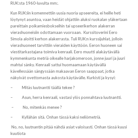
RUK:sta 1960-luvulta mm:.
Kun RUK:iin komennettiin uusia nuoria upseereita, ei heille heti
löytynyt asuntoa, vaan heidät ohjattiin aluksi ruokalan yläkertaan
pareittain poikamiesbokseihin tai upseerikerhon alakerran
vierashuoneisiin odottamaan vuoroaan. K
urssitoverini Eero
Simola aloitti kerhon alakerrasta. Tuli RUK:n kurssijuhlat, jolloin
vierashuoneet tarvittiin vieraiden käyttöön. Eeron huoneen sai
viestitarkastajana toimiva kenraali. Eero muutti alakäytävällä
kymmenkunta metriä oikealle harjakomeroon, jonne juuri ja juuri
mahtui sänky. Kenraali sattui huomaamaan käytävällä
kävellessään sängyssään makaavan Eeron saappaat, jotka
näkyivät ovettomasta aukosta käytävälle. Kurkisti ja kysyi:
–
Mitäs luutnantti täällä tekee ?
–
Asun, herra kenraali, vastasi ylös ponnahtava luutnantti.
–
No, mitenkäs menee ?
–
Kyllähän sitä. Onhan tässä kaksi neliömetriä.
No, no, luutnantin pitää nähdä asiat valoisasti. Onhan tässä kuusi
kuutiota