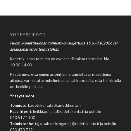
YHTEYSTIEDOT
Huom. Kadettikunnan toimisto on suljettuna 15.6.–7.8.2026 (ei
asiakaspalvelua toimistolla).
Kadettikunnan toimisto on avoinna tiistaista torstaihin klo
10.00-14.00.
Pyydämme, että ennen asiointianne toimistossa mainittuina
aikoina, varmistatte puhelimitse tai sähköpostilla, että toimistolla
on henkilö paikalla.
Yhteystiedot
Toimisto
: kadettikunta(at)kadettikunta.fi
Pääsihteeri:
heikki.pohja(at)kadettikunta.fi ja puhelin
040 517 1100
Toimistonhoitaja
: sabina.krogars(at)kadettikunta.fi ja puhelin
050 470 7291