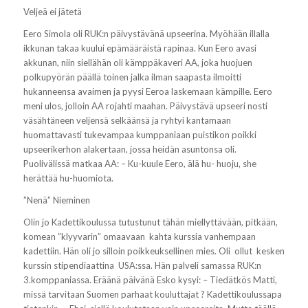
Veljeä ei jätetä
Eero Simola oli RUK:n päivystävänä upseerina. Myöhään illalla
ikkunan takaa kuului epämääräistä rapinaa. Kun Eero avasi
akkunan, niin siellähän oli kämppäkaveri AA, joka huojuen
polkupyörän päällä toinen jalka ilman saapasta ilmoitti
hukanneensa avaimen ja pyysi Eeroa laskemaan kämpille. Eero
meni ulos, jolloin AA rojahti maahan. Päivystävä upseeri nosti
väsähtäneen veljensä selkäänsä ja ryhtyi kantamaan
huomattavasti tukevampaa kumppaniaan puistikon poikki
upseerikerhon alakertaan, jossa heidän asuntonsa oli.
Puolivälissä matkaa AA: –
Ku-kuule Eero, älä hu- huoju, she
herättää hu-huomiota.
”Nenä” Nieminen
Olin jo Kadettikoulussa tutustunut tähän miellyttävään, pitkään,
komean ”klyyvarin” omaavaan kahta kurssia vanhempaan
kadettiin. Hän oli jo silloin poikkeuksellinen mies. Oli ollut kesken
kurssin stipendiaattina USA:ssa. Hän palveli samassa RUK:n
3.komppaniassa. Eräänä päivänä Esko kysyi
: – Tiedätkös Matti,
missä tarvitaan Suomen parhaat kouluttajat ? Kadettikoulussapa