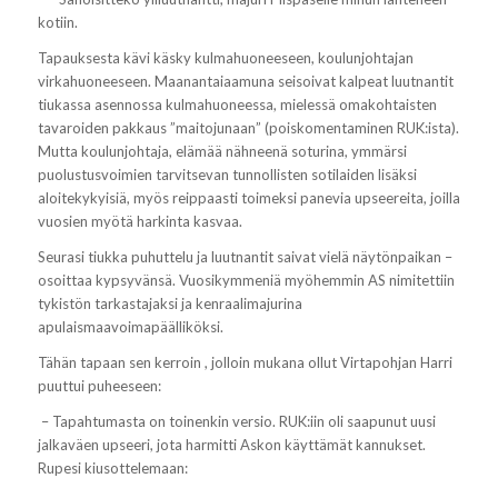
kotiin.
Tapauksesta kävi käsky kulmahuoneeseen, koulunjohtajan
virkahuoneeseen. Maanantaiaamuna seisoivat kalpeat luutnantit
tiukassa asennossa kulmahuoneessa, mielessä omakohtaisten
tavaroiden pakkaus ”maitojunaan” (poiskomentaminen RUK:ista).
Mutta koulunjohtaja, elämää nähneenä soturina, ymmärsi
puolustusvoimien tarvitsevan tunnollisten sotilaiden lisäksi
aloitekykyisiä, myös reippaasti toimeksi panevia upseereita, joilla
vuosien myötä harkinta kasvaa.
Seurasi tiukka puhuttelu ja luutnantit saivat vielä näytönpaikan –
osoittaa kypsyvänsä.
Vuosikymmeniä myöhemmin AS nimitettiin
tykistön tarkastajaksi ja kenraalimajurina
apulaismaavoimapäälliköksi.
Tähän tapaan sen kerroin , jolloin mukana ollut Virtapohjan Harri
puuttui puheeseen:
– Tapahtumasta on toinenkin versio. RUK:iin oli saapunut uusi
jalkaväen upseeri, jota harmitti Askon käyttämät kannukset.
Rupesi kiusottelemaan: