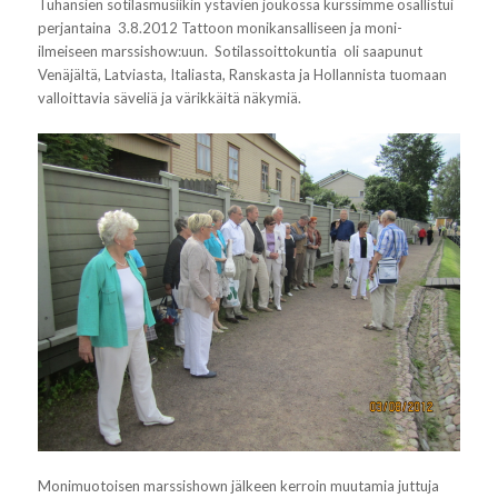
Tuhansien sotilasmusiikin ystävien joukossa kurssimme osallistui
perjantaina 3.8.2012 Tattoon monikansalliseen ja moni-
ilmeiseen marssishow:uun. Sotilassoittokuntia oli saapunut
Venäjältä, Latviasta, Italiasta, Ranskasta ja Hollannista tuomaan
valloittavia säveliä ja värikkäitä näkymiä.
Monimuotoisen marssishown jälkeen kerroin muutamia juttuja