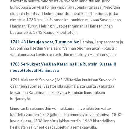
asetettua neliötä muodostava pyöreän linnoituksen. (MS:
Euroopassa on yksi toinen ympyräkaupunki Italiassa) Neliöiden
ulospäin työntyvät kulmat muodostavat kuusi bastionia, jotka
nimettiin 1730-luvulla Suomen kaupunkien mukaan Savonlinnan,
Haminan, Turun, Helsingin, Lappeenrannan ja Hämeenlinnan
bastioneiksi. 1742 Kaupunki poltettiin.
1741-43 Hattujen sota, Turun rauha:
Hamina, Lappeenranta ja
Savonlinna liitettiin Venäjään: ”Vanhan Suomen aika” – Ruotsin
valtakunnassa Loviisa perustettiin menetetyn Haminan sijaan
1783 Serkukset
Venäjän Katariina II ja Ruotsin Kustaa III
neuvottelevat Haminassa
1791 Aleksandr Suvorov ( MS: Väitetään kuuluisan Suvorovin
osanneen suomea. Saattoi olla suomalaista juurta ?) aloittaa
keisarinna Katariina II:n käskystä Haminan linnoituksen
korjaustyöt
Linnoitusta rakennettiin voimakkaimmin venäläisten valta-
kaudella vuoden 1742 jälkeen. Rakennustyöt valmistuivat 1800-
luvun alussa. 1836 linnoitus lakkautettiin. 1969 historiallisen
keskustan säilyneet osat suojeltiin asemakaavalla.