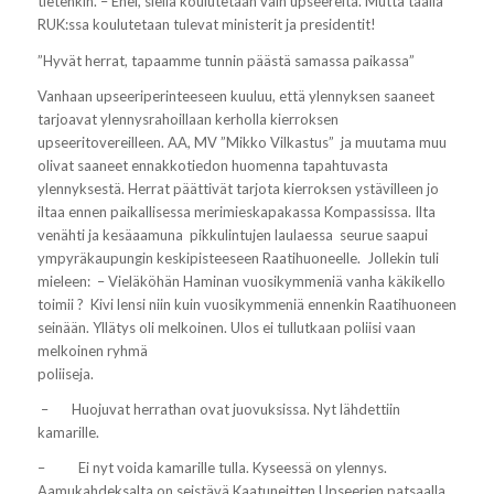
tietenkin. – Ehei, siellä koulutetaan vain upseereita. Mutta täällä
RUK:ssa koulutetaan tulevat ministerit ja presidentit!
”Hyvät herrat, tapaamme tunnin päästä samassa paikassa”
Vanhaan upseeriperinteeseen kuuluu, että ylennyksen saaneet
tarjoavat ylennysrahoillaan kerholla kierroksen
upseeritovereilleen. AA, MV ”Mikko Vilkastus” ja muutama muu
olivat saaneet ennakkotiedon huomenna tapahtuvasta
ylennyksestä. Herrat päättivät tarjota kierroksen ystävilleen jo
iltaa ennen paikallisessa merimieskapakassa Kompassissa. Ilta
venähti ja kesäaamuna pikkulintujen laulaessa seurue saapui
ympyräkaupungin keskipisteeseen Raatihuoneelle. Jollekin tuli
mieleen: –
Vieläköhän Haminan vuosikymmeniä vanha käkikello
toimii ?
Kivi lensi niin kuin vuosikymmeniä ennenkin Raatihuoneen
seinään. Yllätys oli melkoinen. Ulos ei tullutkaan poliisi vaan
melkoinen ryhmä
poliiseja.
–
Huojuvat herrathan ovat juovuksissa. Nyt lähdettiin
kamarille.
–
Ei nyt voida kamarille tulla. Kyseessä on ylennys.
Aamukahdeksalta on seistävä Kaatuneitten Upseerien patsaalla