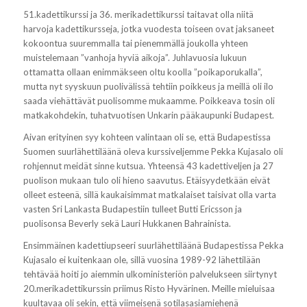
51.kadettikurssi ja 36. merikadettikurssi taitavat olla niitä
harvoja kadettikursseja, jotka vuodesta toiseen ovat jaksaneet
kokoontua suuremmalla tai pienemmällä joukolla yhteen
muistelemaan ”vanhoja hyviä aikoja”. Juhlavuosia lukuun
ottamatta ollaan enimmäkseen oltu koolla ”poikaporukalla”,
mutta nyt syyskuun puolivälissä tehtiin poikkeus ja meillä oli ilo
saada viehättävät puolisomme mukaamme. Poikkeava tosin oli
matkakohdekin, tuhatvuotisen Unkarin pääkaupunki Budapest.
Aivan erityinen syy kohteen valintaan oli se, että Budapestissa
Suomen suurlähettiläänä oleva kurssiveljemme Pekka Kujasalo oli
rohjennut meidät sinne kutsua. Yhteensä 43 kadettiveljen ja 27
puolison mukaan tulo oli hieno saavutus. Etäisyydetkään eivät
olleet esteenä, sillä kaukaisimmat matkalaiset taisivat olla varta
vasten Sri Lankasta Budapestiin tulleet Butti Ericsson ja
puolisonsa Beverly sekä Lauri Hukkanen Bahrainista.
Ensimmäinen kadettiupseeri suurlähettiläänä Budapestissa Pekka
Kujasalo ei kuitenkaan ole, sillä vuosina 1989-92 lähettilään
tehtävää hoiti jo aiemmin ulkoministeriön palvelukseen siirtynyt
20.merikadettikurssin priimus Risto Hyvärinen. Meille mieluisaa
kuultavaa oli sekin, että viimeisenä sotilasasiamiehenä