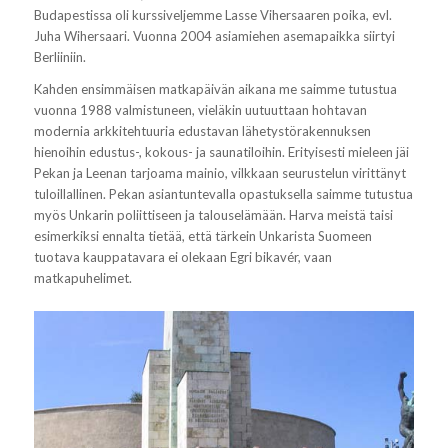
Budapestissa oli kurssiveljemme Lasse Vihersaaren poika, evl.
Juha Wihersaari. Vuonna 2004 asiamiehen asemapaikka siirtyi
Berliiniin.
Kahden ensimmäisen matkapäivän aikana me saimme tutustua
vuonna 1988 valmistuneen, vieläkin uutuuttaan hohtavan
modernia arkkitehtuuria edustavan lähetystörakennuksen
hienoihin edustus-, kokous- ja saunatiloihin. Erityisesti mieleen jäi
Pekan ja Leenan tarjoama mainio, vilkkaan seurustelun virittänyt
tuloillallinen. Pekan asiantuntevalla opastuksella saimme tutustua
myös Unkarin poliittiseen ja talouselämään. Harva meistä taisi
esimerkiksi ennalta tietää, että tärkein Unkarista Suomeen
tuotava kauppatavara ei olekaan Egri bikavér, vaan
matkapuhelimet.