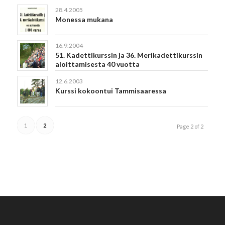
28.4.2005
Monessa mukana
16.9.2004
51. Kadettikurssin ja 36. Merikadettikurssin
aloittamisesta 40 vuotta
12.6.2003
Kurssi kokoontui Tammisaaressa
1
2
Page 2 of 2