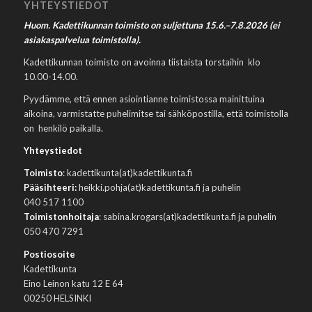
YHTEYSTIEDOT
Huom. Kadettikunnan toimisto on suljettuna 15.6.–7.8.2026 (ei
asiakaspalvelua toimistolla).
Kadettikunnan toimisto on avoinna tiistaista torstaihin klo
10.00-14.00.
Pyydämme, että ennen asiointianne toimistossa mainittuina
aikoina, varmistatte puhelimitse tai sähköpostilla, että toimistolla
on henkilö paikalla.
Yhteystiedot
Toimisto
: kadettikunta(at)kadettikunta.fi
Pääsihteeri:
heikki.pohja(at)kadettikunta.fi ja puhelin
040 517 1100
Toimistonhoitaja
: sabina.krogars(at)kadettikunta.fi ja puhelin
050 470 7291
Postiosoite
Kadettikunta
Eino Leinon katu 12 E 64
00250 HELSINKI