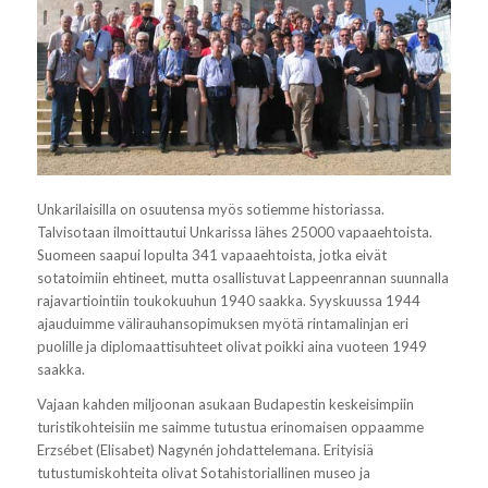
Unkarilaisilla on osuutensa myös sotiemme historiassa.
Talvisotaan ilmoittautui Unkarissa lähes 25000 vapaaehtoista.
Suomeen saapui lopulta 341 vapaaehtoista, jotka eivät
sotatoimiin ehtineet, mutta osallistuvat Lappeenrannan suunnalla
rajavartiointiin toukokuuhun 1940 saakka. Syyskuussa 1944
ajauduimme välirauhansopimuksen myötä rintamalinjan eri
puolille ja diplomaattisuhteet olivat poikki aina vuoteen 1949
saakka.
Vajaan kahden miljoonan asukaan Budapestin keskeisimpiin
turistikohteisiin me saimme tutustua erinomaisen oppaamme
Erzsébet (Elisabet) Nagynén johdattelemana. Erityisiä
tutustumiskohteita olivat Sotahistoriallinen museo ja