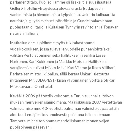
parlamenttitalo. Puolisoillamme oli lisäksi tilaisuus ihastella
Gellért- hotellin yhteydessä olevaa erästä Budapestin
vanhimmista ja hienoimmista kylpylöistä. Unkarin kulinaarisia
nautintoja gulyáslevesistä pörköltiin ja Gundel palacsintaan
puolestaan oli tarjolla Kultaisen Tynnyrin ravintolan ja Tonavan
risteilyn illallisilla.
Matkailun ohella pidimme myös tukirahastomme
vuosikokouksen, jossa tulevalle vuodelle puheenjohtajaksi
valittiin Pertti Suominen sekä hallituksen jäseniksi Lasse
Härkönen, Kari Kokkonen ja Markku Moisala. Hallituksen
varajäseniksi tulivat Mikko Mäki, Kari Vilamo ja Risto Villikari.
Perinteisen mister- kilpailun, tällä kertaa Unkari- tietoutta
mitanneen Mr. JUDAPEST- kisan ylivoimainen voittaja oli Kari
Miekkavaara. Onnittelut!
Keväällä 2006 päätettiin kokoontua Turun suunnalla, toivon
mukaan meriveljien isännöimänä. Maaliskuussa 2007 vietettävän
valmistumisemme 40- vuotistapahtuman valmistelut päätettiin
aloittaa. Lentäjien toivomuksesta paikkana tullee olemaan
Tampere, minne toivomme mahdollisimman monen veljen
puolisoineen pääsevän.