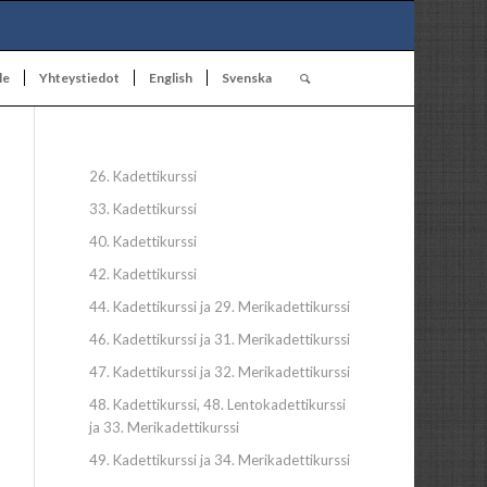
le
Yhteystiedot
English
Svenska
26. Kadettikurssi
33. Kadettikurssi
40. Kadettikurssi
42. Kadettikurssi
44. Kadettikurssi ja 29. Merikadettikurssi
46. Kadettikurssi ja 31. Merikadettikurssi
47. Kadettikurssi ja 32. Merikadettikurssi
48. Kadettikurssi, 48. Lentokadettikurssi
ja 33. Merikadettikurssi
49. Kadettikurssi ja 34. Merikadettikurssi