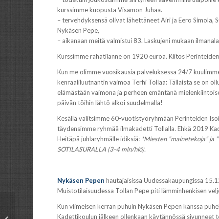
kurssimme kuopusta Visamon Juhaa.
– tervehdyksensä olivat lähettäneet Airi ja Eero Simola, Su
Nykäsen Pepe,
– aikanaan meitä valmistui 83. Laskujeni mukaan ilmanala
Kurssimme rahatilanne on 1920 euroa. Kiitos Perinteidemme
Kun me olimme vuosikausia palveluksessa 24/7 kuulimme k
kenraaliluutnantin vaimoa Terhi Tollaa: Tällaista se on ollu
elämästään vaimona ja perheen emäntänä mielenkiintoises
päivän töihin lähtö alkoi suudelmalla!
Kesällä valitsimme 60-vuotistyöryhmään Perinteiden Isois
täydensimme ryhmää ilmakadetti Tollalla. Ehkä 2019 Kad
Heitäpä juhlaryhmälle idiksiä:
*Miesten ”mainetekoja” ja ”v
SOTILASURALLA (3-4 min/hlö).
Nykäsen Pepen
hautajaisissa Uudessakaupungissa 15.12
Muistotilaisuudessa Tollan Pepe piti lämminhenkisen vel
Kun viimeisen kerran puhuin Nykäsen Pepen kanssa puhel
Konstan Möljä
Kadettikoulun jälkeen ollenkaan käytännössä sivunneet tois