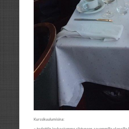
Kurssikuulumisina:
– todettiin joukostamme siirtyneen aavemmille ulapoille 