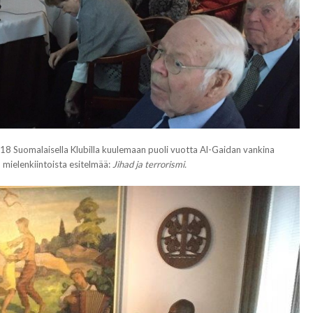
18 Suomalaisella Klubilla kuulemaan puoli vuotta Al-Gaidan vankina
in mielenkiintoista esitelmää:
Jihad ja terrorismi.