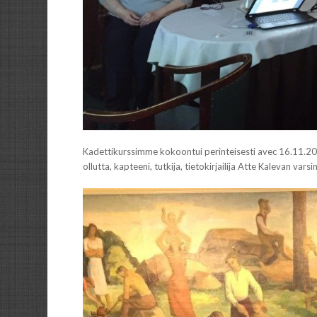
Kadettikurssimme kokoontui perinteisesti avec 16.11.20
ollutta, kapteeni, tutkija, tietokirjailija Atte Kalevan vars