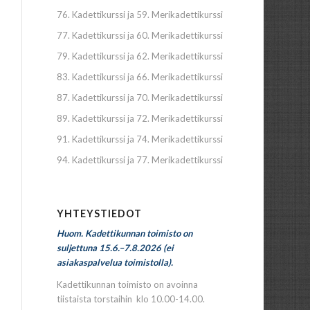
76. Kadettikurssi ja 59. Merikadettikurssi
77. Kadettikurssi ja 60. Merikadettikurssi
79. Kadettikurssi ja 62. Merikadettikurssi
83. Kadettikurssi ja 66. Merikadettikurssi
87. Kadettikurssi ja 70. Merikadettikurssi
89. Kadettikurssi ja 72. Merikadettikurssi
91. Kadettikurssi ja 74. Merikadettikurssi
94. Kadettikurssi ja 77. Merikadettikurssi
YHTEYSTIEDOT
Huom. Kadettikunnan toimisto on
suljettuna 15.6.–7.8.2026 (ei
asiakaspalvelua toimistolla).
Kadettikunnan toimisto on avoinna
tiistaista torstaihin klo 10.00-14.00.