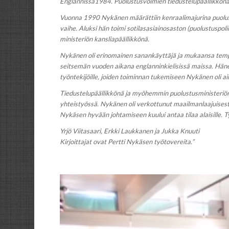
Englannissa1984. Puolustusvoimien tiedustelupäällikkö
Vuonna 1990 Nykänen määrättiin kenraalimajurina puolust
vaihe. Aluksi hän toimi sotilasasiainosaston (puolustuspo
ministeriön kansliapäällikkönä.
Nykänen oli erinomainen sanankäyttäjä ja mukaansa tempa
seitsemän vuoden aikana englanninkielisissä maissa. Hänen
työntekijöille, joiden toiminnan tukemiseen Nykänen oli ai
Tiedustelupäällikkönä ja myöhemmin puolustusministeriö
yhteistyössä. Nykänen oli verkottunut maailmanlaajuisesti 
Nykäsen hyvään johtamiseen kuului antaa tilaa alaisille. Ty
Yrjö Viitasaari, Erkki Laukkanen ja Jukka Knuuti
Kirjoittajat ovat Pertti Nykäsen työtovereita.”