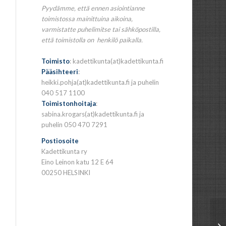
Pyydämme, että ennen asiointianne
toimistossa mainittuina aikoina,
varmistatte puhelimitse tai sähköpostilla,
että toimistolla on henkilö paikalla.
Toimisto
: kadettikunta(at)kadettikunta.fi
Pääsihteeri
:
heikki.pohja(at)kadettikunta.fi ja puhelin
040 517 1100
Toimistonhoitaja
:
sabina.krogars(at)kadettikunta.fi ja
puhelin 050 470 7291
Postiosoite
Kadettikunta ry
Eino Leinon katu 12 E 64
00250 HELSINKI