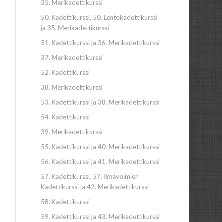
35. Merikadettikurssi
50. Kadettikurssi, 50. Lentokadettikurssi
ja 35. Merikadettikurssi
51. Kadettikurssi ja 36. Merikadettikurssi
37. Merikadettikurssi
52. Kadettikurssi
38. Merikadettikurssi
53. Kadettikurssi ja 38. Merikadettikurssi
54. Kadettikurssi
39. Merikadettikurssi
55. Kadettikurssi ja 40. Merikadettikurssi
56. Kadettikurssi ja 41. Merikadettikurssi
57. Kadettikurssi, 57. Ilmavoimien
Kadettikurssi ja 42. Merikadettikurssi
58. Kadettikurssi
59. Kadettikurssi ja 43. Merikadettikurssi