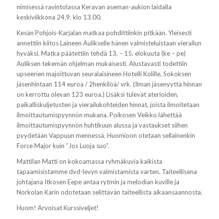
nimisessä ravintolassa Keravan aseman-aukion laidalla
keskiviikkona 24.9. klo 13.00.
Kesän Pohjois-Karjalan matkaa pohdittiinkin pitkään. Yleisesti
annettiin kiitos Laineen Aulikselle hänen valmisteluistaan vierailun
hyväksi. Matka päätettiin tehdä 13. – 15. elokuuta (ke – pe)
Auliksen tekemän ohjelman mukaisesti. Alustavasti todettiin
upseerien majoittuvan seuralaisineen Hotelli Kolille, Sokoksen
jäsenhintaan 114 euroa / 2henkilöä/ vrk. (Ilman jäsenyyttä hinnan
on kerrottu olevan 123 euroa.) Lisäksi tulevat aterioiden,
paikalliskuljetusten ja vierailukohteiden hinnat, joista ilmoitetaan
ilmoittautumispyynnön mukana. Poikosen Veikko lähettää
ilmoittautumispyynnön huhtikuun alussa ja vastaukset siihen
pyydetään Vappuun mennessä. Huomioon otetaan sellainenkin
Force Major kuin ”Jos Luoja suo”.
Mattilan Matti on kokoamassa ryhmäkuvia kaikista
tapaamisistamme dvd-levyn valmistamista varten. Taiteellisena
johtajana Itkosen Eepe antaa rytmin ja melodian kuville ja
Norkolan Karin odotetaan selittävän taiteellista aikaansaannosta.
Huom! Arvoisat Kurssiveljet!