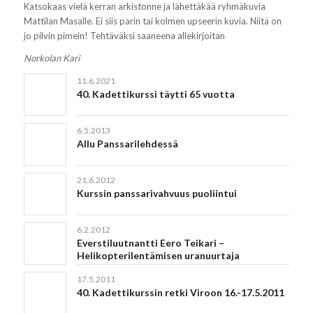
Katsokaas vielä kerran arkistonne ja lähettäkää ryhmäkuvia
Mattilan Masalle. Ei siis parin tai kolmen upseerin kuvia. Niitä on
jo pilvin pimein! Tehtäväksi saaneena allekirjoitan
Norkolan Kari
11.6.2021
40. Kadettikurssi täytti 65 vuotta
6.5.2013
Allu Panssarilehdessä
21.6.2012
Kurssin panssarivahvuus puoliintui
6.2.2012
Everstiluutnantti Eero Teikari –
Helikopterilentämisen uranuurtaja
17.5.2011
40. Kadettikurssin retki Viroon 16.-17.5.2011