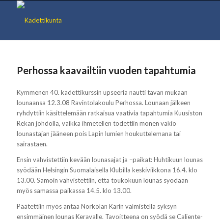
Perhossa kaavailtiin vuoden tapahtumia
Kymmenen 40. kadettikurssin upseeria nautti tavan mukaan
lounaansa 12.3.08 Ravintolakoulu Perhossa. Lounaan jälkeen
ryhdyttiin käsittelemään ratkaisua vaativia tapahtumia Kuusiston
Rekan johdolla, vaikka ihmetellen todettiin monen vakio
lounastajan jääneen pois Lapin lumien houkuttelemana tai
sairastaen.
Ensin vahvistettiin kevään lounasajat ja –paikat: Huhtikuun lounas
syödään Helsingin Suomalaisella Klubilla keskiviikkona 16.4. klo
13.00. Samoin vahvistettiin, että toukokuun lounas syödään
myös samassa paikassa 14.5. klo 13.00.
Päätettiin myös antaa Norkolan Karin valmistella syksyn
ensimmäinen lounas Keravalle. Tavoitteena on syödä se Caliente-