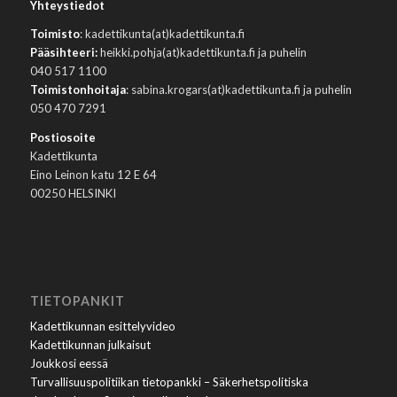
Yhteystiedot
Toimisto
: kadettikunta(at)kadettikunta.fi
Pääsihteeri:
heikki.pohja(at)kadettikunta.fi ja puhelin
040 517 1100
Toimistonhoitaja
: sabina.krogars(at)kadettikunta.fi ja puhelin
050 470 7291
Postiosoite
Kadettikunta
Eino Leinon katu 12 E 64
00250 HELSINKI
TIETOPANKIT
Kadettikunnan esittelyvideo
Kadettikunnan julkaisut
Joukkosi eessä
Turvallisuuspolitiikan tietopankki – Säkerhetspolitiska