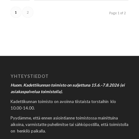
1
2
Page 1 of 2
YHTEYSTIEDOT
Huom. Kadettikunnan toimisto on suljettuna 15.6.–7.8.2026 (ei
asiakaspalvelua toimistolla).
Kadettikunnan toimisto on avoinna tiistaista torstaihin klo
10.00-14.00.
Pyydämme, että ennen asiointianne toimistossa mainittuina
aikoina, varmistatte puhelimitse tai sähköpostilla, että toimistolla
on henkilö paikalla.