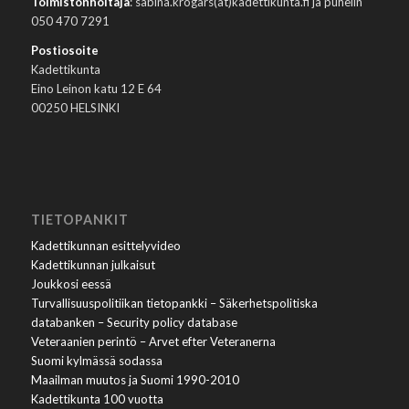
Toimistonhoitaja
: sabina.krogars(at)kadettikunta.fi ja puhelin
050 470 7291
Postiosoite
Kadettikunta
Eino Leinon katu 12 E 64
00250 HELSINKI
TIETOPANKIT
Kadettikunnan esittelyvideo
Kadettikunnan julkaisut
Joukkosi eessä
Turvallisuuspolitiikan tietopankki – Säkerhetspolitiska
databanken – Security policy database
Veteraanien perintö – Arvet efter Veteranerna
Suomi kylmässä sodassa
Maailman muutos ja Suomi 1990-2010
Kadettikunta 100 vuotta