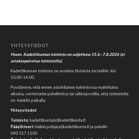
YHTEYSTIEDOT
Huom. Kadettikunnan toimisto on suljettuna 15.6.–7.8.2026 (ei
asiakaspalvelua toimistolla).
Kadettikunnan toimisto on avoinna tiistaista torstaihin klo
10.00-14.00.
Pyydämme, että ennen asiointianne toimistossa mainittuina
aikoina, varmistatte puhelimitse tai sähköpostilla, että toimistolla
on henkilö paikalla.
Yhteystiedot
Toimisto
: kadettikunta(at)kadettikunta.fi
Pääsihteeri:
heikki.pohja(at)kadettikunta.fi ja puhelin
040 517 1100