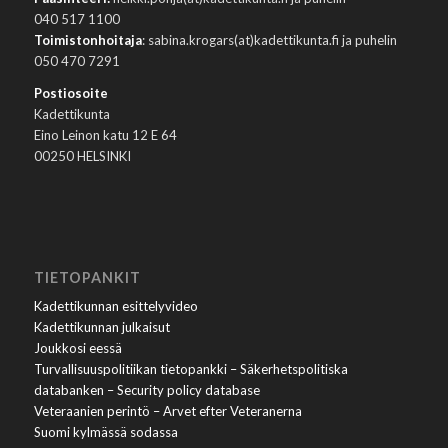
040 517 1100
Toimistonhoitaja
: sabina.krogars(at)kadettikunta.fi ja puhelin
050 470 7291
Postiosoite
Kadettikunta
Eino Leinon katu 12 E 64
00250 HELSINKI
TIETOPANKIT
Kadettikunnan esittelyvideo
Kadettikunnan julkaisut
Joukkosi eessä
Turvallisuuspolitiikan tietopankki – Säkerhetspolitiska
databanken – Security policy database
Veteraanien perintö – Arvet efter Veteranerna
Suomi kylmässä sodassa