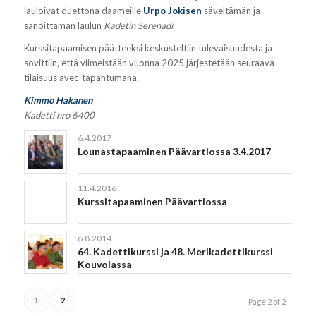
lauloivat duettona daameille
Urpo Jokisen
säveltämän ja
sanoittaman laulun
Kadetin Serenadi
.
Kurssitapaamisen päätteeksi keskusteltiin tulevaisuudesta ja
sovittiin, että viimeistään vuonna 2025 järjestetään seuraava
tilaisuus avec-tapahtumana.
Kimmo Hakanen
Kadetti nro 6400
6.4.2017
Lounastapaaminen Päävartiossa 3.4.2017
11.4.2016
Kurssitapaaminen Päävartiossa
6.8.2014
64. Kadettikurssi ja 48. Merikadettikurssi
Kouvolassa
1
2
Page 2 of 2