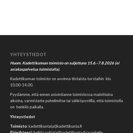
YHTEYSTIEDOT
Huom. Kadettikunnan toimisto on suljettuna 15.6.–7.8.2026 (ei
asiakaspalvelua toimistolla).
Kadettikunnan toimisto on avoinna tiistaista torstaihin klo
10.00-14.00.
Pyydämme, että ennen asiointianne toimistossa mainittuina
aikoina, varmistatte puhelimitse tai sähköpostilla, että toimistolla
on henkilö paikalla.
Yhteystiedot
Toimisto
: kadettikunta(at)kadettikunta.fi
Pääsihteeri:
heikki.pohja(at)kadettikunta.fi ja puhelin