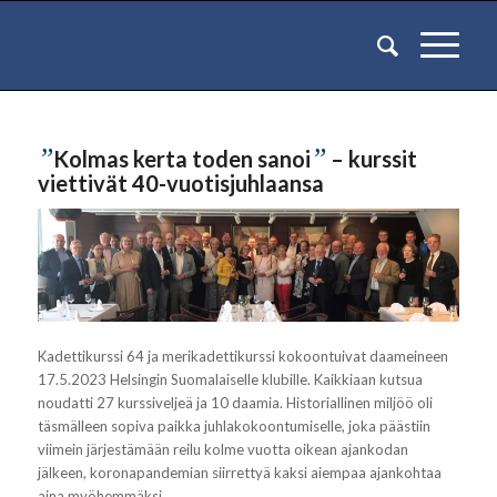
”
”
Kolmas kerta toden sanoi
– kurssit
viettivät 40-vuotisjuhlaansa
Kadettikurssi 64 ja merikadettikurssi kokoontuivat daameineen
17.5.2023 Helsingin Suomalaiselle klubille. Kaikkiaan kutsua
noudatti 27 kurssiveljeä ja 10 daamia. Historiallinen miljöö oli
täsmälleen sopiva paikka juhlakokoontumiselle, joka päästiin
viimein järjestämään reilu kolme vuotta oikean ajankodan
jälkeen, koronapandemian siirrettyä kaksi aiempaa ajankohtaa
aina myöhemmäksi.