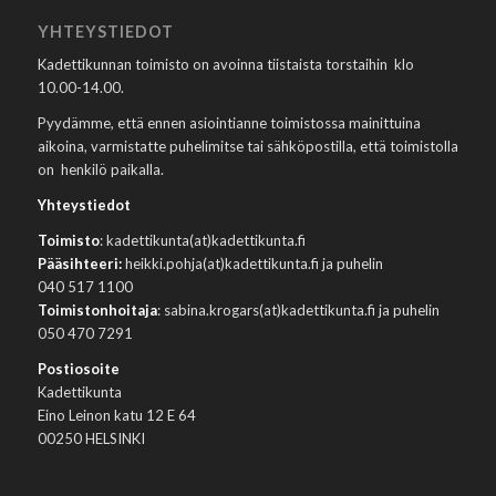
YHTEYSTIEDOT
Kadettikunnan toimisto on avoinna tiistaista torstaihin klo
10.00-14.00.
Pyydämme, että ennen asiointianne toimistossa mainittuina
aikoina, varmistatte puhelimitse tai sähköpostilla, että toimistolla
on henkilö paikalla.
Yhteystiedot
Toimisto
: kadettikunta(at)kadettikunta.fi
Pääsihteeri:
heikki.pohja(at)kadettikunta.fi ja puhelin
040 517 1100
Toimistonhoitaja
: sabina.krogars(at)kadettikunta.fi ja puhelin
050 470 7291
Postiosoite
Kadettikunta
Eino Leinon katu 12 E 64
00250 HELSINKI