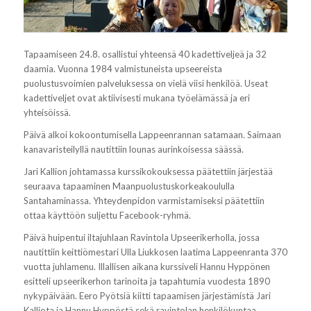
Tapaamiseen 24.8. osallistui yhteensä 40 kadettiveljeä ja 32
daamia. Vuonna 1984 valmistuneista upseereista
puolustusvoimien palveluksessa on vielä viisi henkilöä. Useat
kadettiveljet ovat aktiivisesti mukana työelämässä ja eri
yhteisöissä.
Päivä alkoi kokoontumisella Lappeenrannan satamaan. Saimaan
kanavaristeilyllä nautittiin lounas aurinkoisessa säässä.
Jari Kallion johtamassa kurssikokouksessa päätettiin järjestää
seuraava tapaaminen Maanpuolustuskorkeakoululla
Santahaminassa. Yhteydenpidon varmistamiseksi päätettiin
ottaa käyttöön suljettu Facebook-ryhmä.
Päivä huipentui iltajuhlaan Ravintola Upseerikerholla, jossa
nautittiin keittiömestari Ulla Liukkosen laatima Lappeenranta 370
vuotta juhlamenu. Illallisen aikana kurssiveli Hannu Hyppönen
esitteli upseerikerhon tarinoita ja tapahtumia vuodesta 1890
nykypäivään. Eero Pyötsiä kiitti tapaamisen järjestämistä Jari
Kalliota ja Hannu Hyppöstä sekä ravintolan henkilökuntaa