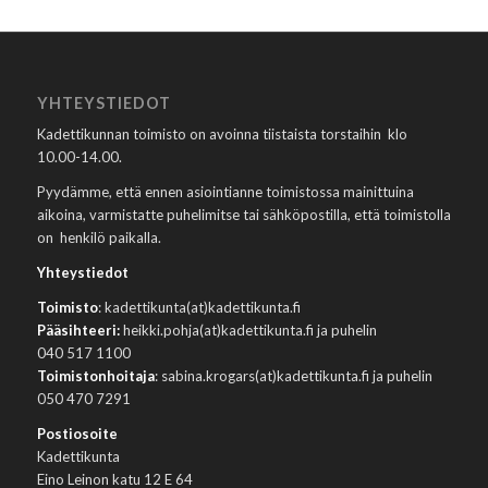
YHTEYSTIEDOT
Kadettikunnan toimisto on avoinna tiistaista torstaihin klo
10.00-14.00.
Pyydämme, että ennen asiointianne toimistossa mainittuina
aikoina, varmistatte puhelimitse tai sähköpostilla, että toimistolla
on henkilö paikalla.
Yhteystiedot
Toimisto
: kadettikunta(at)kadettikunta.fi
Pääsihteeri:
heikki.pohja(at)kadettikunta.fi ja puhelin
040 517 1100
Toimistonhoitaja
: sabina.krogars(at)kadettikunta.fi ja puhelin
050 470 7291
Postiosoite
Kadettikunta
Eino Leinon katu 12 E 64