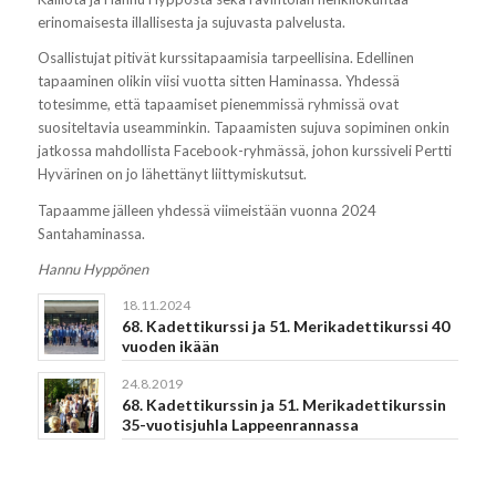
erinomaisesta illallisesta ja sujuvasta palvelusta.
Osallistujat pitivät kurssitapaamisia tarpeellisina. Edellinen
tapaaminen olikin viisi vuotta sitten Haminassa. Yhdessä
totesimme, että tapaamiset pienemmissä ryhmissä ovat
suositeltavia useamminkin. Tapaamisten sujuva sopiminen onkin
jatkossa mahdollista Facebook-ryhmässä, johon kurssiveli Pertti
Hyvärinen on jo lähettänyt liittymiskutsut.
Tapaamme jälleen yhdessä viimeistään vuonna 2024
Santahaminassa.
Hannu Hyppönen
18.11.2024
68. Kadettikurssi ja 51. Merikadettikurssi 40
vuoden ikään
24.8.2019
68. Kadettikurssin ja 51. Merikadettikurssin
35-vuotisjuhla Lappeenrannassa