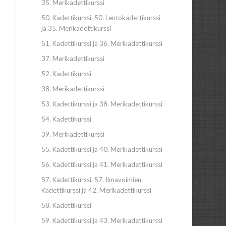
35. Merikadettikurssi
50. Kadettikurssi, 50. Lentokadettikurssi
ja 35. Merikadettikurssi
51. Kadettikurssi ja 36. Merikadettikurssi
37. Merikadettikurssi
52. Kadettikurssi
38. Merikadettikurssi
53. Kadettikurssi ja 38. Merikadettikurssi
54. Kadettikurssi
39. Merikadettikurssi
55. Kadettikurssi ja 40. Merikadettikurssi
56. Kadettikurssi ja 41. Merikadettikurssi
57. Kadettikurssi, 57. Ilmavoimien
Kadettikurssi ja 42. Merikadettikurssi
58. Kadettikurssi
59. Kadettikurssi ja 43. Merikadettikurssi