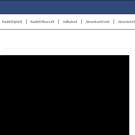
Kadettipiirit
Kadettikurssit
Julkaisut
Jäsentuotteet
Jäsenistöl