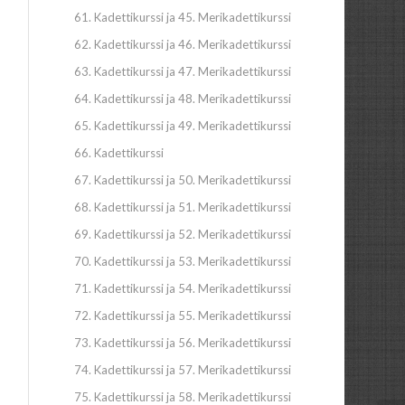
61. Kadettikurssi ja 45. Merikadettikurssi
62. Kadettikurssi ja 46. Merikadettikurssi
63. Kadettikurssi ja 47. Merikadettikurssi
64. Kadettikurssi ja 48. Merikadettikurssi
65. Kadettikurssi ja 49. Merikadettikurssi
66. Kadettikurssi
67. Kadettikurssi ja 50. Merikadettikurssi
68. Kadettikurssi ja 51. Merikadettikurssi
69. Kadettikurssi ja 52. Merikadettikurssi
70. Kadettikurssi ja 53. Merikadettikurssi
71. Kadettikurssi ja 54. Merikadettikurssi
72. Kadettikurssi ja 55. Merikadettikurssi
73. Kadettikurssi ja 56. Merikadettikurssi
74. Kadettikurssi ja 57. Merikadettikurssi
75. Kadettikurssi ja 58. Merikadettikurssi