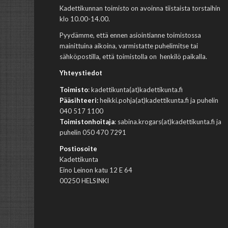
Kadettikunnan toimisto on avoinna tiistaista torstaihin
klo 10.00-14.00.
Pyydämme, että ennen asiointianne toimistossa
mainittuina aikoina, varmistatte puhelimitse tai
sähköpostilla, että toimistolla on henkilö paikalla.
Yhteystiedot
Toimisto
: kadettikunta(at)kadettikunta.fi
Pääsihteeri:
heikki.pohja(at)kadettikunta.fi ja puhelin
040 517 1100
Toimistonhoitaja
: sabina.krogars(at)kadettikunta.fi ja
puhelin 050 470 7291
Postiosoite
Kadettikunta
Eino Leinon katu 12 E 64
00250 HELSINKI