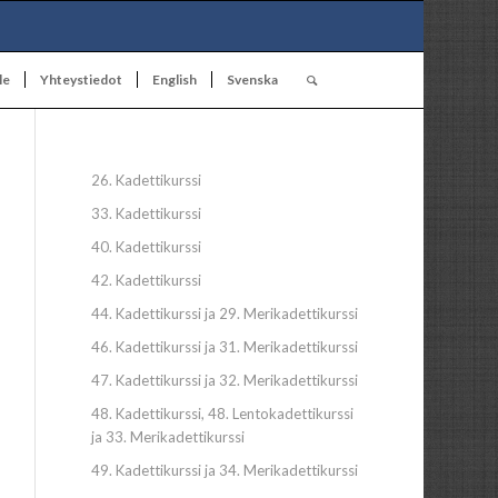
le
Yhteystiedot
English
Svenska
26. Kadettikurssi
33. Kadettikurssi
40. Kadettikurssi
42. Kadettikurssi
44. Kadettikurssi ja 29. Merikadettikurssi
46. Kadettikurssi ja 31. Merikadettikurssi
47. Kadettikurssi ja 32. Merikadettikurssi
48. Kadettikurssi, 48. Lentokadettikurssi
ja 33. Merikadettikurssi
49. Kadettikurssi ja 34. Merikadettikurssi