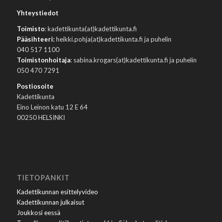
Yhteystiedot
Toimisto
: kadettikunta(at)kadettikunta.fi
Pääsihteeri:
heikki.pohja(at)kadettikunta.fi ja puhelin
040 517 1100
Toimistonhoitaja
: sabina.krogars(at)kadettikunta.fi ja puhelin
050 470 7291
Postiosoite
Kadettikunta
Eino Leinon katu 12 E 64
00250 HELSINKI
TIETOPANKIT
Kadettikunnan esittelyvideo
Kadettikunnan julkaisut
Joukkosi eessä