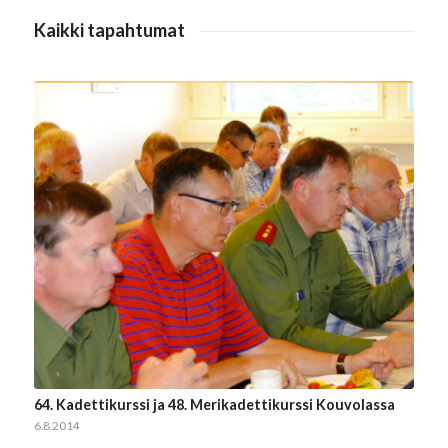
Kaikki tapahtumat
64. Kadettikurssi ja 48. Merikadettikurssi Kouvolassa
6.8.2014