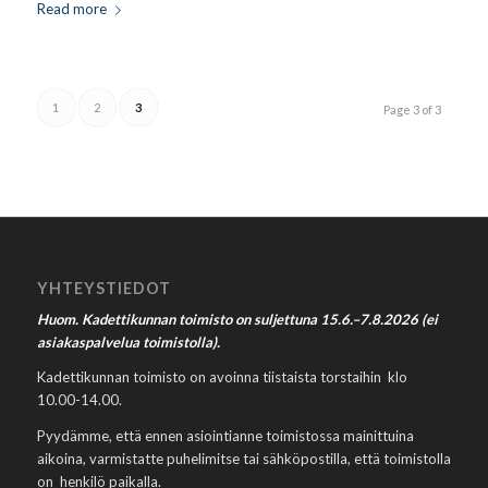
Read more
1
2
3
Page 3 of 3
YHTEYSTIEDOT
Huom. Kadettikunnan toimisto on suljettuna 15.6.–7.8.2026 (ei
asiakaspalvelua toimistolla).
Kadettikunnan toimisto on avoinna tiistaista torstaihin klo
10.00-14.00.
Pyydämme, että ennen asiointianne toimistossa mainittuina
aikoina, varmistatte puhelimitse tai sähköpostilla, että toimistolla
on henkilö paikalla.