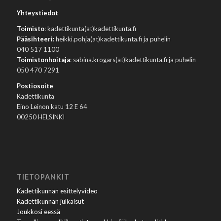
Yhteystiedot
Toimisto
: kadettikunta(at)kadettikunta.fi
Pääsihteeri:
heikki.pohja(at)kadettikunta.fi ja puhelin
040 517 1100
Toimistonhoitaja
: sabina.krogars(at)kadettikunta.fi ja puhelin
050 470 7291
Postiosoite
Kadettikunta
Eino Leinon katu 12 E 64
00250 HELSINKI
TIETOPANKIT
Kadettikunnan esittelyvideo
Kadettikunnan julkaisut
Joukkosi eessä