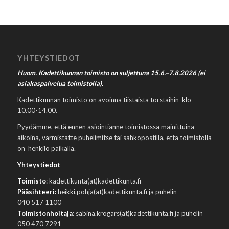
YHTEYSTIEDOT
Huom. Kadettikunnan toimisto on suljettuna 15.6.–7.8.2026 (ei
asiakaspalvelua toimistolla).
Kadettikunnan toimisto on avoinna tiistaista torstaihin klo
10.00-14.00.
Pyydämme, että ennen asiointianne toimistossa mainittuina
aikoina, varmistatte puhelimitse tai sähköpostilla, että toimistolla
on henkilö paikalla.
Yhteystiedot
Toimisto
: kadettikunta(at)kadettikunta.fi
Pääsihteeri:
heikki.pohja(at)kadettikunta.fi ja puhelin
040 517 1100
Toimistonhoitaja
: sabina.krogars(at)kadettikunta.fi ja puhelin
050 470 7291