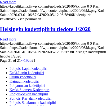
Read more
https://kadettikunta.fi/wp-content/uploads/2020/06/kk.png
0
0
Kari
Sainio
https://kadettikunta.fi/wp-content/uploads/2020/06/kk.png
Kari
Sainio
2020-03-01 06:57:04
2020-05-12 06:58:06
Kadettipiirin
kevätkokouksen peruminen
Helsingin kadettipiirin tiedote 1/2020
Read more
https://kadettikunta.fi/wp-content/uploads/2020/06/kk.png
0
0
Kari
Sainio
https://kadettikunta.fi/wp-content/uploads/2020/06/kk.png
Kari
Sainio
2020-01-01 06:54:29
2020-05-12 06:56:38
Helsingin kadettipiirin
tiedote 1/2020
Page 21 of 21
«
‹
19
20
21
Pohjois-Lapin kadettipiiri
Etelä-Lapin kadettipiiri
Oulun kadettipiiri
Kainuun kadettipiiri
Pohjanmaan kadettipiiri
Keski-Suomen Kadettipiiri
Pohjois-Savon kadettipiiri
Pohjois-Karjalan kadettipiiri
Pohjois-Satakunnan kadettipiiri