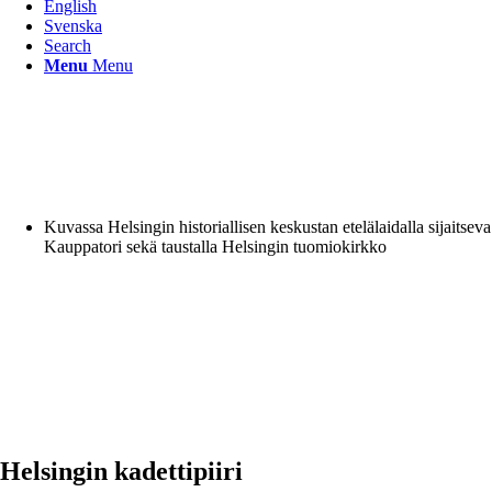
English
Svenska
Search
Menu
Menu
Kuvassa Helsingin historiallisen keskustan etelälaidalla sijaitseva
Kauppatori sekä taustalla Helsingin tuomiokirkko
Helsingin kadettipiiri