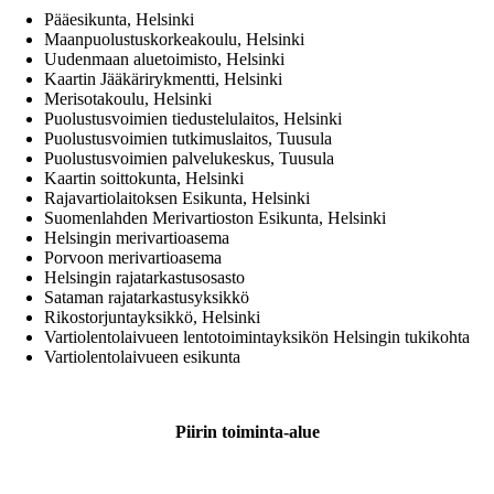
Pääesikunta, Helsinki
Maanpuolustuskorkeakoulu, Helsinki
Uudenmaan aluetoimisto, Helsinki
Kaartin Jääkärirykmentti, Helsinki
Merisotakoulu, Helsinki
Puolustusvoimien tiedustelulaitos, Helsinki
Puolustusvoimien tutkimuslaitos, Tuusula
Puolustusvoimien palvelukeskus, Tuusula
Kaartin soittokunta, Helsinki
Rajavartiolaitoksen Esikunta, Helsinki
Suomenlahden Merivartioston Esikunta, Helsinki
Helsingin merivartioasema
Porvoon merivartioasema
Helsingin rajatarkastusosasto
Sataman rajatarkastusyksikkö
Rikostorjuntayksikkö, Helsinki
Vartiolentolaivueen lentotoimintayksikön Helsingin tukikohta
Vartiolentolaivueen esikunta
Piirin toiminta-alue