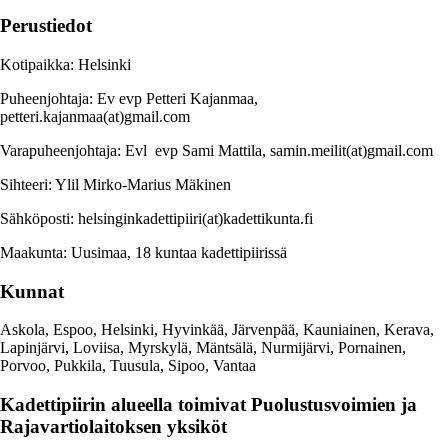
Perustiedot
Kotipaikka: Helsinki
Puheenjohtaja: Ev evp Petteri Kajanmaa,
petteri.kajanmaa(at)gmail.com
Varapuheenjohtaja: Evl evp Sami Mattila, samin.meilit(at)gmail.com
Sihteeri: Ylil Mirko-Marius Mäkinen
Sähköposti: helsinginkadettipiiri(at)kadettikunta.fi
Maakunta: Uusimaa, 18 kuntaa kadettipiirissä
Kunnat
Askola, Espoo, Helsinki, Hyvinkää, Järvenpää, Kauniainen, Kerava,
Lapinjärvi, Loviisa, Myrskylä, Mäntsälä, Nurmijärvi, Pornainen,
Porvoo, Pukkila, Tuusula, Sipoo, Vantaa
Kadettipiirin alueella toimivat Puolustusvoimien ja
Rajavartiolaitoksen yksiköt