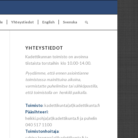
le
Yhteystiedot
English
Svenska
YHTEYSTIEDOT
Kadettikunnan toimisto on avoinna
tiistaista torstaihin klo 10.00-14.00.
Pyydämme, että ennen asiointianne
toimistossa mainittuina aikoina,
varmistatte puhelimitse tai sähköpostilla,
että toimistolla on henkilö paikalla.
Toimisto
: kadettikunta(at)kadettikunta.fi
Pääsihteeri
:
heikki.pohja(at)kadettikunta.fi ja puhelin
040 517 1100
Toimistonhoitaja
:
sabina.krogars(at)kadettikunta.fi ja