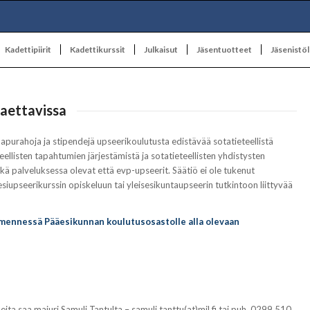
Kadettipiirit
Kadettikurssit
Julkaisut
Jäsentuotteet
Jäsenistöl
haettavissa
apurahoja ja stipendejä upseerikoulutusta edistävää sotatieteellistä
ellisten tapahtumien järjestämistä ja sotatieteellisten yhdistysten
kä palveluksessa olevat että evp-upseerit. Säätiö ei ole tukenut
siupseerikurssin opiskeluun tai yleisesikuntaupseerin tutkintoon liittyvää
 mennessä
Pääesikunnan koulutusosastolle alla olevaan
a saa majuri Samuli Tantulta – samuli.tanttu(at)mil.fi tai puh. 0299 510