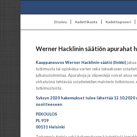
Etusivu
Kadettikunta
Kadettiupseeri
Werner Hacklinin säätiön apurahat 
Kauppaneuvos Werner Hacklinin säätiö (linkki)
jakaa 
tutkimusta tai opiskelua varten sekä tukeakseen sotatiete
julkaisutoimintaa. Apurahoja ja stipendejä voivat anoa se
virkatyönä tehtävää sotatieteiden maisterin tutkintoon, e
tutkimustyötä.
Syksyn 2020 hakemukset tulee lähettää 12.10.2020
osoitteeseen
.
PEKOULOS
PL 919
00131 Helsinki
Tarkempia tietoja sekä hakemukseen käytettäviä lomakkeit