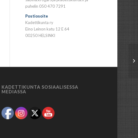
puhelin 050 470 7291
Postiosoite
Kadettikunta ry
Eino Leinon katu 12 E 64
00250 HELSINKI
KADETTIKUNTA SOSIAALISESSA
MEDIASSA