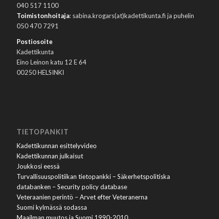
040 517 1100
Toimistonhoitaja
: sabina.krogars(at)kadettikunta.fi ja puhelin
050 470 7291
Postiosoite
Kadettikunta
Eino Leinon katu 12 E 64
00250 HELSINKI
TIETOPANKIT
Kadettikunnan esittelyvideo
Kadettikunnan julkaisut
Joukkosi eessä
Turvallisuuspolitiikan tietopankki – Säkerhetspolitiska
databanken – Security policy database
Veteraanien perintö – Arvet efter Veteranerna
Suomi kylmässä sodassa
Maailman muutos ja Suomi 1990-2010