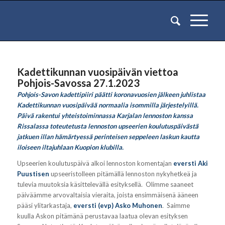
Kadettikunnan vuosipäivän viettoa
Pohjois-Savossa 27.1.2023
Pohjois-Savon kadettipiiri päätti koronavuosien jälkeen juhlistaa
Kadettikunnan vuosipäivää normaalia isommilla järjestelyillä.
Päivä rakentui yhteistoiminnassa Karjalan lennoston kanssa
Rissalassa toteutetusta lennoston upseerien koulutuspäivästä
jatkuen illan hämärtyessä perinteisen seppeleen laskun kautta
iloiseen iltajuhlaan Kuopion klubilla.
Upseerien koulutuspäivä alkoi lennoston komentajan
eversti Aki
Puustisen
upseeristolleen pitämällä lennoston nykyhetkeä ja
tulevia muutoksia käsittelevällä esityksellä. Olimme saaneet
päiväämme arvovaltaisia vieraita, joista ensimmäisenä ääneen
pääsi ylitarkastaja,
eversti (evp) Asko Muhonen
. Saimme
kuulla Askon pitämänä perustavaa laatua olevan esityksen