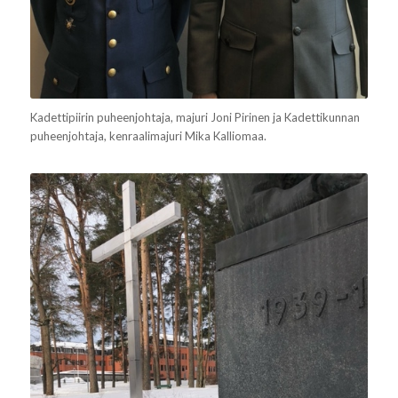
Kadettipiirin puheenjohtaja, majuri Joni Pirinen ja Kadettikunnan
puheenjohtaja, kenraalimajuri Mika Kalliomaa.