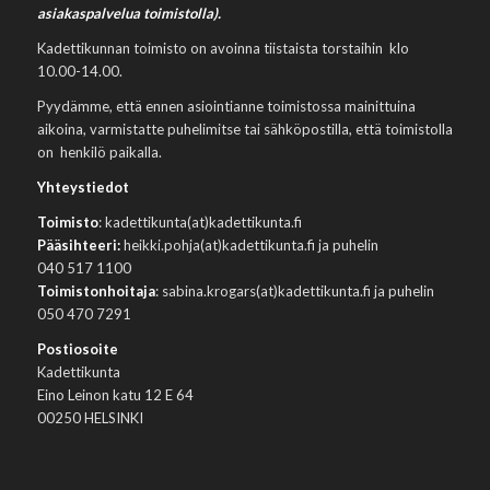
asiakaspalvelua toimistolla).
Kadettikunnan toimisto on avoinna tiistaista torstaihin klo
10.00-14.00.
Pyydämme, että ennen asiointianne toimistossa mainittuina
aikoina, varmistatte puhelimitse tai sähköpostilla, että toimistolla
on henkilö paikalla.
Yhteystiedot
Toimisto
: kadettikunta(at)kadettikunta.fi
Pääsihteeri:
heikki.pohja(at)kadettikunta.fi ja puhelin
040 517 1100
Toimistonhoitaja
: sabina.krogars(at)kadettikunta.fi ja puhelin
050 470 7291
Postiosoite
Kadettikunta
Eino Leinon katu 12 E 64
00250 HELSINKI