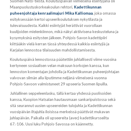
Suomen Nato-tiestä. Koulutuspäivän viimeisenä esiintyjänä oli
Maanpuolustuskorkeakoulun rehtori,
Kadettikunnan
puheenjohtaja kenraalimajuri Mika Kalliomaa
, joka omassa
esityksessään kertoi upseerikoulutuksen nykytilasta ja
tulevaisuudesta. Kaikki esiintyjät herättivät vuorollaan
kuulijoiden mielenkiinnon, mikä näkyi aktiivisena keskusteluna ja
kysymyksinä esitysten jälkeen. Pohjois-Savon kadettipiiri
kiittääkin vielä kerran tässä yhteydessä kaikkia esiintyjiä ja
Karjalan lennostoa tilaisuuden mahdollistamisesta.
Koulutuspäivä lennostossa päätettiin juhlallisesti viime vuosina
kertyneen sosiaalisen velan maksuun korkojen kanssa, kun
lennoston komentajan johdolla ja Kadettikunnan puheenjohtajan
valvovan silmän alla liputimme neljänä viimeisenä vuonna
Pohjois-Savoon valmistuneet 29 upseeria Suomen lipuilla.
Juhlallinen seppeleenlasku, tällä kertaa yhdessä puolisoiden
kanssa, Kuopion Hatsalan hautausmaan sankaripuistossa sekä
sitä seurannut uusien upseereiden tulojuhla ja Kadettikunnan
vuosipäivän iltajuhla iloisissa merkeissä päättivät mukavan
juhlapäivän. Paikalla oli upseereita (avec) kadettikursseilta
67.-106. Uusi luku Pohjois-Savossa on käännetty.