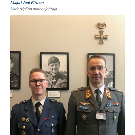
Majuri Joni Pirinen
Kadettipiirin puheenjohtaja