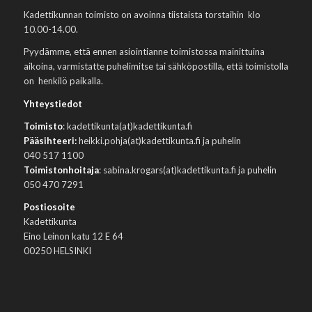
Kadettikunnan toimisto on avoinna tiistaista torstaihin klo
10.00-14.00.
Pyydämme, että ennen asiointianne toimistossa mainittuina
aikoina, varmistatte puhelimitse tai sähköpostilla, että toimistolla
on henkilö paikalla.
Yhteystiedot
Toimisto
: kadettikunta(at)kadettikunta.fi
Pääsihteeri:
heikki.pohja(at)kadettikunta.fi ja puhelin
040 517 1100
Toimistonhoitaja
: sabina.krogars(at)kadettikunta.fi ja puhelin
050 470 7291
Postiosoite
Kadettikunta
Eino Leinon katu 12 E 64
00250 HELSINKI