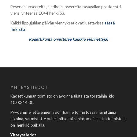
Reservin upseereita ja erikoisupseereita tasavallan presidentti
ylensi yhteensä 1044 henkilöä.
Kaikki lippujuhlan päivän ylennykset ovat luettavissa
tästä
linkistä
.
Kadettikunta onnittelee kaikkia ylennettyjä!
YHTEYSTIEDOT
Kadettikunnan toimisto on avoinna tiistaista torstaihin klo
10.00-14.00.
Pyydämme, että ennen asiointianne toimistossa mainittuina
aikoina, varmistatte puhelimitse tai sähköpostilla, että toimistolla
on henkilö paikalla.
Yhteystiedot