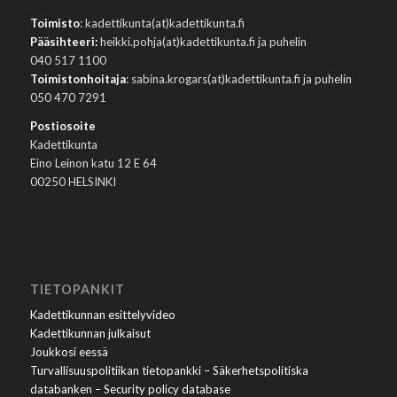
Toimisto
: kadettikunta(at)kadettikunta.fi
Pääsihteeri:
heikki.pohja(at)kadettikunta.fi ja puhelin
040 517 1100
Toimistonhoitaja
: sabina.krogars(at)kadettikunta.fi ja puhelin
050 470 7291
Postiosoite
Kadettikunta
Eino Leinon katu 12 E 64
00250 HELSINKI
TIETOPANKIT
Kadettikunnan esittelyvideo
Kadettikunnan julkaisut
Joukkosi eessä
Turvallisuuspolitiikan tietopankki – Säkerhetspolitiska
databanken – Security policy database