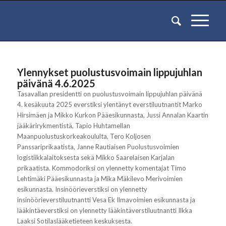
Ylennykset puolustusvoimain lippujuhlan
päivänä 4.6.2025
Tasavallan presidentti on puolustusvoimain lippujuhlan päivänä
4. kesäkuuta 2025 everstiksi ylentänyt everstiluutnantit Marko
Hirsimäen ja Mikko Kurkon Pääesikunnasta, Jussi Annalan Kaartin
jääkärirykmentistä, Tapio Huhtamellan
Maanpuolustuskorkeakoululta, Tero Koljosen
Panssariprikaatista, Janne Rautiaisen Puolustusvoimien
logistiikkalaitoksesta sekä Mikko Saarelaisen Karjalan
prikaatista. Kommodoriksi on ylennetty komentajat Timo
Lehtimäki Pääesikunnasta ja Mika Mäkilevo Merivoimien
esikunnasta. Insinöörieverstiksi on ylennetty
insinöörieverstiluutnantti Vesa Ek Ilmavoimien esikunnasta ja
lääkintäeverstiksi on ylennetty lääkintäverstiluutnantti Ilkka
Laaksi Sotilaslääketieteen keskuksesta.