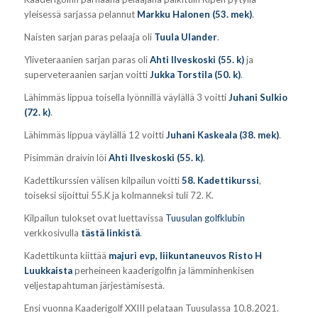
yleisessä sarjassa pelannut
Markku Halonen (53. mek)
.
Naisten sarjan paras pelaaja oli
Tuula Ulander
.
Yliveteraanien sarjan paras oli
Ahti Ilveskoski (55. k)
ja
superveteraanien sarjan voitti
Jukka Torstila (50. k)
.
Lähimmäs lippua toisella lyönnillä väylällä 3 voitti
Juhani Sulkio
(72. k)
.
Lähimmäs lippua väylällä 12 voitti
Juhani Kaskeala (38. mek)
.
Pisimmän draivin löi
Ahti Ilveskoski (55. k)
.
Kadettikurssien välisen kilpailun voitti
58. Kadettikurssi
,
toiseksi sijoittui 55.K ja kolmanneksi tuli 72. K.
Kilpailun tulokset ovat luettavissa
Tuusulan golfklubin
verkkosivulla
tästä linkistä
.
Kadettikunta kiittää
majuri evp, liikuntaneuvos Risto H
Luukkaista
perheineen kaaderigolfin ja lämminhenkisen
veljestapahtuman järjestämisestä.
Ensi vuonna Kaaderigolf XXIII pelataan Tuusulassa 10.8.2021.