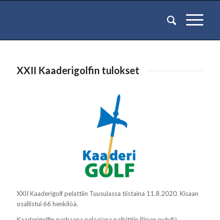
XXII Kaaderigolfin tulokset
XXII Kaaderigolf pelattiin Tuusulassa tiistaina 11.8.2020. Kisaan
osallistui 66 henkilöä.
Kaaderigolfin parhaana pelaajana palkittiin Ripen pytyllä