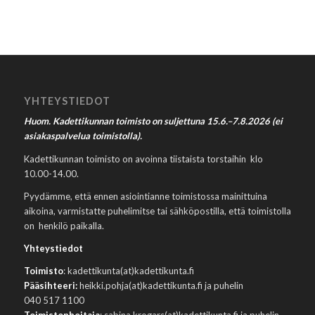
YHTEYSTIEDOT
Huom. Kadettikunnan toimisto on suljettuna 15.6.–7.8.2026 (ei
asiakaspalvelua toimistolla).
Kadettikunnan toimisto on avoinna tiistaista torstaihin klo
10.00-14.00.
Pyydämme, että ennen asiointianne toimistossa mainittuina
aikoina, varmistatte puhelimitse tai sähköpostilla, että toimistolla
on henkilö paikalla.
Yhteystiedot
Toimisto
: kadettikunta(at)kadettikunta.fi
Pääsihteeri:
heikki.pohja(at)kadettikunta.fi ja puhelin
040 517 1100
Toimistonhoitaja
: sabina.krogars(at)kadettikunta.fi ja puhelin