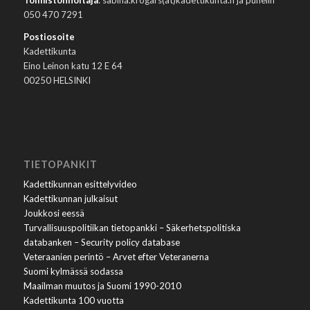
050 470 7291
Postiosoite
Kadettikunta
Eino Leinon katu 12 E 64
00250 HELSINKI
TIETOPANKIT
Kadettikunnan esittelyvideo
Kadettikunnan julkaisut
Joukkosi eessä
Turvallisuuspolitiikan tietopankki – Säkerhetspolitiska
databanken – Security policy database
Veteraanien perintö – Arvet efter Veteranerna
Suomi kylmässä sodassa
Maailman muutos ja Suomi 1990-2010
Kadettikunta 100 vuotta