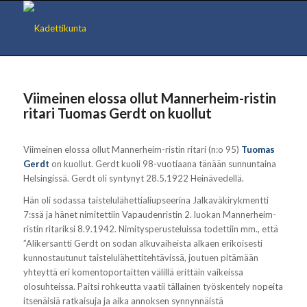
Viimeinen elossa ollut Mannerheim-ristin
ritari Tuomas Gerdt on kuollut
Viimeinen elossa ollut Mannerheim-ristin ritari (n:o 95)
Tuomas
Gerdt
on kuollut. Gerdt kuoli 98-vuotiaana tänään sunnuntaina
Helsingissä. Gerdt oli syntynyt 28.5.1922 Heinävedellä.
Hän oli sodassa taistelulähettialiupseerina Jalkaväkirykmentti
7:ssä ja hänet nimitettiin Vapaudenristin 2. luokan Mannerheim-
ristin ritariksi 8.9.1942. Nimitysperusteluissa todettiin mm., että
”Alikersantti Gerdt on sodan alkuvaiheista alkaen erikoisesti
kunnostautunut taistelulähettitehtävissä, joutuen pitämään
yhteyttä eri komentoportaitten välillä erittäin vaikeissa
olosuhteissa. Paitsi rohkeutta vaatii tällainen työskentely nopeita
itsenäisiä ratkaisuja ja aika annoksen synnynnäistä