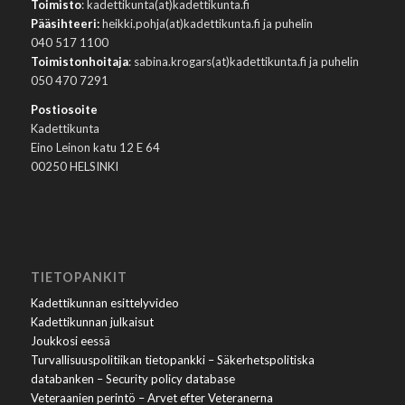
Toimisto
: kadettikunta(at)kadettikunta.fi
Pääsihteeri:
heikki.pohja(at)kadettikunta.fi ja puhelin
040 517 1100
Toimistonhoitaja
: sabina.krogars(at)kadettikunta.fi ja puhelin
050 470 7291
Postiosoite
Kadettikunta
Eino Leinon katu 12 E 64
00250 HELSINKI
TIETOPANKIT
Kadettikunnan esittelyvideo
Kadettikunnan julkaisut
Joukkosi eessä
Turvallisuuspolitiikan tietopankki – Säkerhetspolitiska
databanken – Security policy database
Veteraanien perintö – Arvet efter Veteranerna