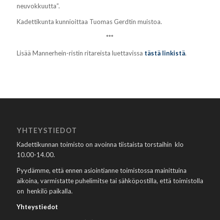
neuvokkuutta”.
Kadettikunta kunnioittaa Tuomas Gerdtin muistoa.
***
Lisää Mannerhein-ristin ritareista luettavissa
tästä linkistä
.
YHTEYSTIEDOT
Kadettikunnan toimisto on avoinna tiistaista torstaihin klo
10.00-14.00.
Pyydämme, että ennen asiointianne toimistossa mainittuina
aikoina, varmistatte puhelimitse tai sähköpostilla, että toimistolla
on henkilö paikalla.
Yhteystiedot