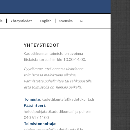
le
Yhteystiedot
English
Svenska
YHTEYSTIEDOT
Kadettikunnan toimisto on avoinna
tiistaista torstaihin klo 10.00-14.00.
Pyydämme, että ennen asiointianne
toimistossa mainittuina aikoina,
varmistatte puhelimitse tai sähköpostilla,
että toimistolla on henkilö paikalla.
Toimisto
: kadettikunta(at)kadettikunta.fi
Pääsihteeri
:
heikki.pohja(at)kadettikunta.fi ja puhelin
040 517 1100
Toimistonhoitaja
:
sabina.krogars(at)kadettikunta.fi ja