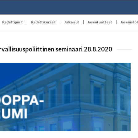
Kadettipiirit
Kadettikurssit
Julkaisut
Jäsentuotteet
Jäsenistöl
vallisuuspoliittinen seminaari 28.8.2020