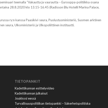
 seminaari teemalla ”Vakautta ja vaurautta – Eurooppa-politiikka osana
rjantaina 28.8.2020 klo 13.15-16.45 (Radisson Blu Hotelli Marina Palace,
russa ry:n kanssa Paasikivi-seura, Puolustusministeriö, Suomen arktinen
n seura, Ulkoministeriö ja Ulkopoliittinen instituutti.
TIETOPANKIT
Kadettikunnan esittelyvideo
Kadettikunnan julkaisut
Joukkosi eessä
Turvallisuuspolitiikan tietopankki – Säkerhetspolitiska