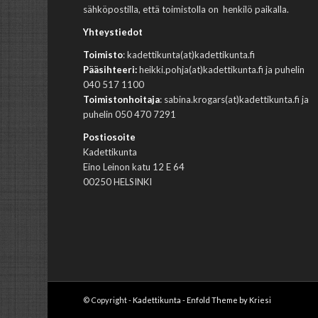
sähköpostilla, että toimistolla on henkilö paikalla.
Yhteystiedot
Toimisto
: kadettikunta(at)kadettikunta.fi
Pääsihteeri:
heikki.pohja(at)kadettikunta.fi ja puhelin
040 517 1100
Toimistonhoitaja
: sabina.krogars(at)kadettikunta.fi ja
puhelin 050 470 7291
Postiosoite
Kadettikunta
Eino Leinon katu 12 E 64
00250 HELSINKI
© Copyright -
Kadettikunta
-
Enfold Theme by Kriesi