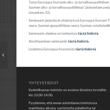
Turun Eurooppa-foorumin ulko- ja turvallisuuspoliittinen
Suomen ulko- ja turvallisuuspolitiikkaa” järjestetään pe
Linnankatu 32).
Seminaarin järjestävät yhteistyössä Eurooppa-foorumi Tu
seura, Suomen geopoliittinen seura, Suomen sotatieteelline
Seminaarin ohjelma on luettavissa
tästä linkistä
.
Ilmoittauminen seminaariin
tästä linkistä
.
Kutsu
Lisätietoa Eurooppa-foorumista
tästä linkistä
.
vuositapaamiseen
28.8.2020
Taistelukoululla
YHTEYSTIEDOT
Kadettikunnan toimisto on avoinna tiistaista torstaihin
klo 10.00-14.00.
Pyydämme, että ennen asiointianne toimistossa
mainittuina aikoina, varmistatte puhelimitse tai