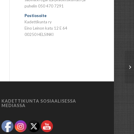
puhelin 050 470 7291
Postiosoite
Kadettikunta ry
Eino Leinon katu 12 E 64
00250 HELSINKI
KADETTIKUNTA SOSIAALISESSA
MEDIASSA