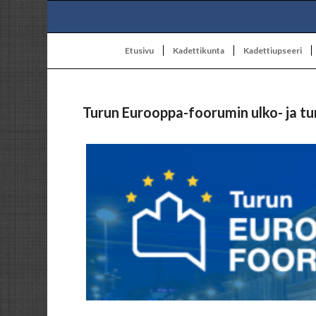
Etusivu
Kadettikunta
Kadettiupseeri
Turun Eurooppa-foorumin ulko- ja tur