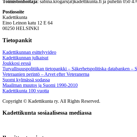
Toimistonhoitaja
: sabina.krogars(at)kadettikunta.fi ja puhelin 050 4
Postiosoite
Kadettikunta
Eino Leinon katu 12 E 64
00250 HELSINKI
Tietopankit
Kadettikunnan esittelyvideo
Kadettikunnan julkaisut
Joukkosi eessä
Turvallisuuspolitiikan tietopankki – Säkerhetspolitiska databanken – 
Veteraanien perintö – Arvet efter Veteranerna
Suomi kylmässä sodassa
Maailman muutos ja Suomi 1990-2010
Kadettikunta 100 vuotta
Copyright © Kadettikunta ry. All Rights Reserved.
Kadettikunta sosiaalisessa mediassa