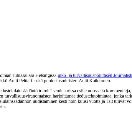
otnian Juhlasalissa Helsingissä
ulko- ja turvallisuuspoliittisen Journalis
likkö Antti Pelttari sekä puolustusministeri Antti Kaikkonen.
edustelulainsäädäntö toimii” seminaarissa esille nousseita kommentteja
en turvallisuusviranomaisten harjoittamaa tiedustelutoimintaa, jonka ta
ustelulainsäädännön uudistaminen kesti noin kuusi vuotta ja lait tulivat 
vin.