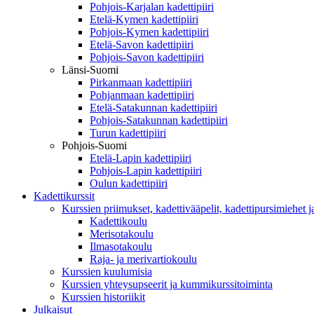
Pohjois-Karjalan kadettipiiri
Etelä-Kymen kadettipiiri
Pohjois-Kymen kadettipiiri
Etelä-Savon kadettipiiri
Pohjois-Savon kadettipiiri
Länsi-Suomi
Pirkanmaan kadettipiiri
Pohjanmaan kadettipiiri
Etelä-Satakunnan kadettipiiri
Pohjois-Satakunnan kadettipiiri
Turun kadettipiiri
Pohjois-Suomi
Etelä-Lapin kadettipiiri
Pohjois-Lapin kadettipiiri
Oulun kadettipiiri
Kadettikurssit
Kurssien priimukset, kadettivääpelit, kadettipursimiehet ja
Kadettikoulu
Merisotakoulu
Ilmasotakoulu
Raja- ja merivartiokoulu
Kurssien kuulumisia
Kurssien yhteysupseerit ja kummikurssitoiminta
Kurssien historiikit
Julkaisut