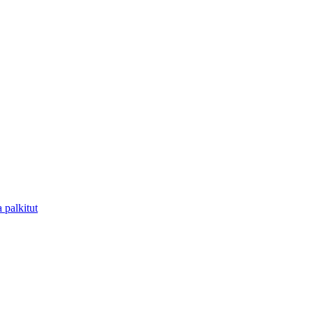
 palkitut