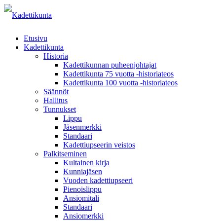
Etusivu
Kadettikunta
Historia
Kadettikunnan puheenjohtajat
Kadettikunta 75 vuotta -historiateos
Kadettikunta 100 vuotta -historiateos
Säännöt
Hallitus
Tunnukset
Lippu
Jäsenmerkki
Standaari
Kadettiupseerin veistos
Palkitseminen
Kultainen kirja
Kunniajäsen
Vuoden kadettiupseeri
Pienoislippu
Ansiomitali
Standaari
Ansiomerkki