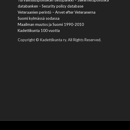
Turvallisuuspolitiikan tietopankki – Säkerhetspolitiska
databanken – Security policy database
Veteraanien perintö – Arvet efter Veteranerna
Suomi kylmässä sodassa
Maailman muutos ja Suomi 1990-2010
Kadettikunta 100 vuotta
Copyright © Kadettikunta ry. All Rights Reserved.