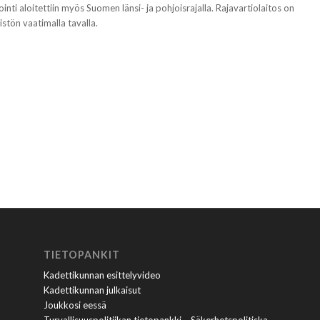
tiointi aloitettiin myös Suomen länsi- ja pohjoisrajalla. Rajavartiolaitos on
stön vaatimalla tavalla.
TIETOPANKIT
Kadettikunnan esittelyvideo
Kadettikunnan julkaisut
Joukkosi eessä