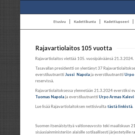
Etusivu
Kadettikunta
Kadettiupseeri
Rajavartiolaitos 105 vuotta
Rajavartiolaitos viettää 105. vuosipäiväänsä 21.3.2024.
Tasavallan presidentti on ylentänyt 37 Rajavartiolaitokse
everstiluutnantti
Jussi Napola
ja everstiluutnantti
Urpo 
reservissä.
Rajavartiolaitoksessa ylennetään 21.3.2024 everstiksi ev
Tuomas Napola
ja everstiluutnantti
Urpo Armas Kalevi
Lue lisää Rajavartiolaitoksen nettisivuilta
tästä linkistä
.
Suomen itsenäistyttyä valtioneuvosto teki maaliskuun 21.
sisäasiainministeriön alaisille sotilaallisesti järjestetyil