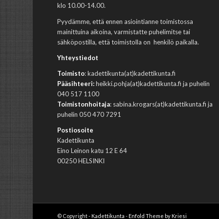
klo 10.00-14.00.
Pyydämme, että ennen asiointianne toimistossa
mainittuina aikoina, varmistatte puhelimitse tai
sähköpostilla, että toimistolla on henkilö paikalla.
Yhteystiedot
Toimisto
: kadettikunta(at)kadettikunta.fi
Pääsihteeri:
heikki.pohja(at)kadettikunta.fi ja puhelin
040 517 1100
Toimistonhoitaja
: sabina.krogars(at)kadettikunta.fi ja
puhelin 050 470 7291
Postiosoite
Kadettikunta
Eino Leinon katu 12 E 64
00250 HELSINKI
© Copyright -
Kadettikunta
-
Enfold Theme by Kriesi