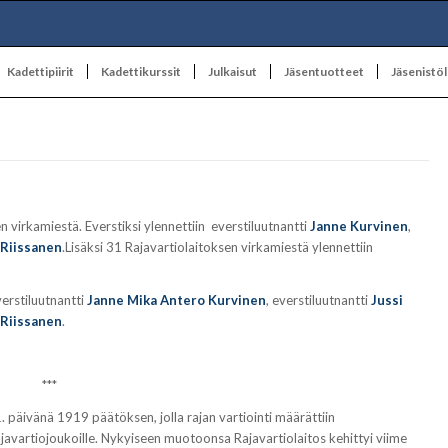
Kadettipiirit
Kadettikurssit
Julkaisut
Jäsentuotteet
Jäsenistöl
n virkamiestä. Everstiksi ylennettiin everstiluutnantti
Janne Kurvinen
,
Riissanen
.Lisäksi 31 Rajavartiolaitoksen virkamiestä ylennettiin
erstiluutnantti
Janne Mika Antero Kurvinen
, everstiluutnantti
Jussi
 Riissanen
.
***
 päivänä 1919 päätöksen, jolla rajan vartiointi määrättiin
le rajavartiojoukoille. Nykyiseen muotoonsa Rajavartiolaitos kehittyi viime