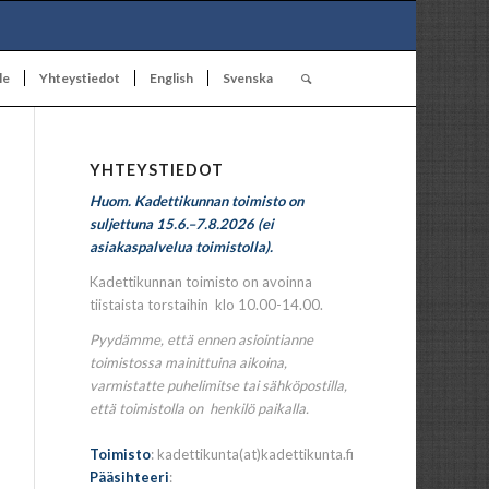
le
Yhteystiedot
English
Svenska
YHTEYSTIEDOT
Huom. Kadettikunnan toimisto on
suljettuna 15.6.–7.8.2026 (ei
asiakaspalvelua toimistolla).
Kadettikunnan toimisto on avoinna
tiistaista torstaihin klo 10.00-14.00.
Pyydämme, että ennen asiointianne
toimistossa mainittuina aikoina,
varmistatte puhelimitse tai sähköpostilla,
että toimistolla on henkilö paikalla.
Toimisto
: kadettikunta(at)kadettikunta.fi
Pääsihteeri
: