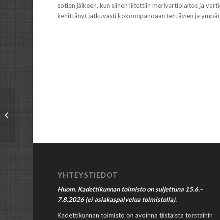
sotien jälkeen, kun siihen liitettiin merivartiolaitos ja var
kehittänyt jatkuvasti kokoonpanoaan tehtävien ja ympäri
Heikki Välivehmas
Kylkiraudan uudeksi
kolumnistiksi
YHTEYSTIEDOT
Huom. Kadettikunnan toimisto on suljettuna 15.6.–
7.8.2026 (ei asiakaspalvelua toimistolla).
Kadettikunnan toimisto on avoinna tiistaista torstaihin