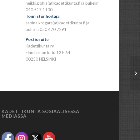
heikki.pohja(at)kadettikunta.fi ja puhelin
040 517 1100
Toimistonhoitaja
:
sabina.krogars(at)kadettikunta.fi ja
puhelin 050 470 7291
Postiosoite
Kadettikunta ry
Eino Leinon katu 12 E 64
00250 HELSINKI
KADETTIKUNTA SOSIAALISESSA
MEDIASSA