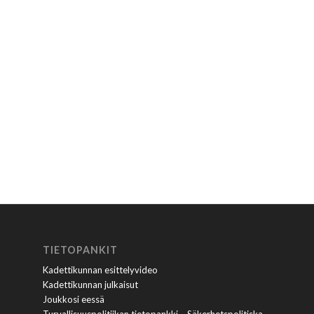
TIETOPANKIT
Kadettikunnan esittelyvideo
Kadettikunnan julkaisut
Joukkosi eessä