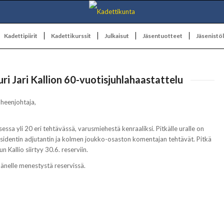
Kadettipiirit
Kadettikurssit
Julkaisut
Jäsentuotteet
Jäsenistöl
ri Jari Kallion 60-vuotisjuhlahaastattelu
heenjohtaja,
ssa yli 20 eri tehtävässä, varusmiehestä kenraaliksi. Pitkälle uralle on
sidentin adjutantin ja kolmen joukko-osaston komentajan tehtävät. Pitkä
 Kallio siirtyy 30.6. reserviin.
änelle menestystä reservissä.