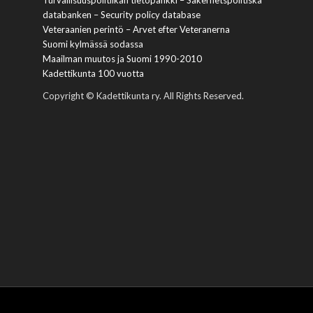
Turvallisuuspolitiikan tietopankki – Säkerhetspolitiska
databanken – Security policy database
Veteraanien perintö – Arvet efter Veteranerna
Suomi kylmässä sodassa
Maailman muutos ja Suomi 1990-2010
Kadettikunta 100 vuotta
Copyright © Kadettikunta ry. All Rights Reserved.