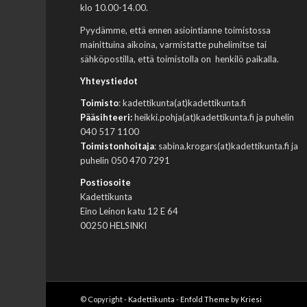
klo 10.00-14.00.
Pyydämme, että ennen asiointianne toimistossa
mainittuina aikoina, varmistatte puhelimitse tai
sähköpostilla, että toimistolla on henkilö paikalla.
Yhteystiedot
Toimisto
: kadettikunta(at)kadettikunta.fi
Pääsihteeri:
heikki.pohja(at)kadettikunta.fi ja puhelin
040 517 1100
Toimistonhoitaja
: sabina.krogars(at)kadettikunta.fi ja
puhelin 050 470 7291
Postiosoite
Kadettikunta
Eino Leinon katu 12 E 64
00250 HELSINKI
© Copyright -
Kadettikunta
-
Enfold Theme by Kriesi