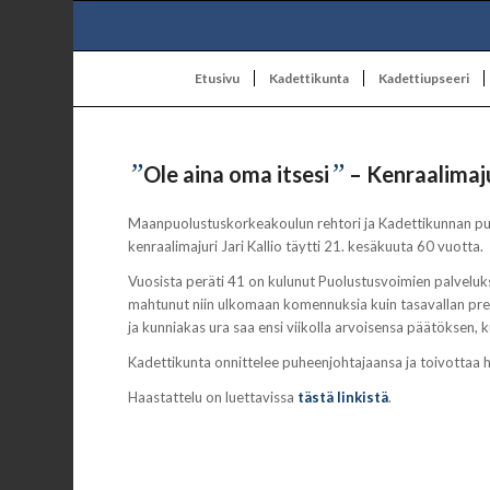
Etusivu
Kadettikunta
Kadettiupseeri
”
”
Ole aina oma itsesi
– Kenraalimaju
Maanpuolustuskorkeakoulun rehtori ja Kadettikunnan pu
kenraalimajuri Jari Kallio täytti 21. kesäkuuta 60 vuotta.
Vuosista peräti 41 on kulunut Puolustusvoimien palvelukse
mahtunut niin ulkomaan komennuksia kuin tasavallan pre
ja kunniakas ura saa ensi viikolla arvoisensa päätöksen, kun
Kadettikunta onnittelee puheenjohtajaansa ja toivottaa h
Haastattelu on luettavissa
tästä linkistä
.