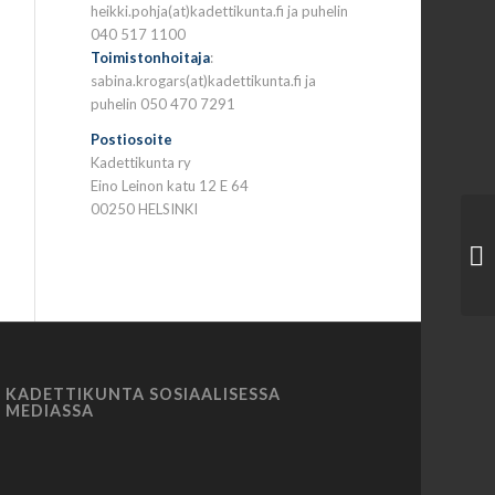
heikki.pohja(at)kadettikunta.fi ja puhelin
040 517 1100
Toimistonhoitaja
:
sabina.krogars(at)kadettikunta.fi ja
puhelin 050 470 7291
Postiosoite
Kadettikunta ry
Eino Leinon katu 12 E 64
00250 HELSINKI
KADETTIKUNTA SOSIAALISESSA
MEDIASSA