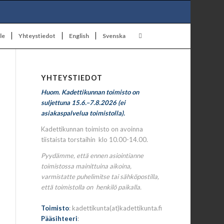
le
Yhteystiedot
English
Svenska
YHTEYSTIEDOT
Huom. Kadettikunnan toimisto on
suljettuna 15.6.–7.8.2026 (ei
asiakaspalvelua toimistolla).
Kadettikunnan toimisto on avoinna
tiistaista torstaihin klo 10.00-14.00.
Pyydämme, että ennen asiointianne
toimistossa mainittuina aikoina,
varmistatte puhelimitse tai sähköpostilla,
että toimistolla on henkilö paikalla.
Toimisto
: kadettikunta(at)kadettikunta.fi
Pääsihteeri
: