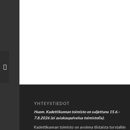
Kylkirauta 2/2021 on
ilmestynyt teemalla
”Turvallisuuspolitiikka̶...
YHTEYSTIEDOT
Huom. Kadettikunnan toimisto on suljettuna 15.6.–
7.8.2026 (ei asiakaspalvelua toimistolla).
Kadettikunnan toimisto on avoinna tiistaista torstaihin