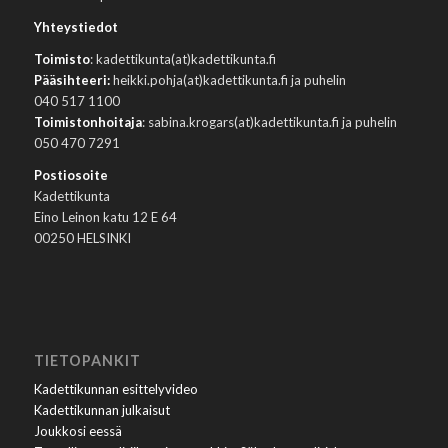
Yhteystiedot
Toimisto
: kadettikunta(at)kadettikunta.fi
Pääsihteeri:
heikki.pohja(at)kadettikunta.fi ja puhelin
040 517 1100
Toimistonhoitaja
: sabina.krogars(at)kadettikunta.fi ja puhelin
050 470 7291
Postiosoite
Kadettikunta
Eino Leinon katu 12 E 64
00250 HELSINKI
TIETOPANKIT
Kadettikunnan esittelyvideo
Kadettikunnan julkaisut
Joukkosi eessä