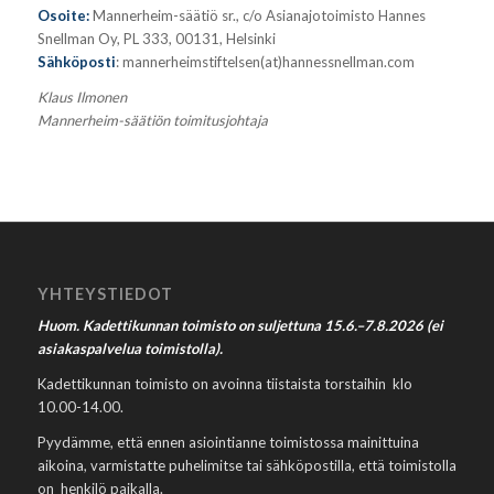
Osoite:
Mannerheim-säätiö sr., c/o Asianajotoimisto Hannes
Snellman Oy, PL 333, 00131, Helsinki
Sähköposti
: mannerheimstiftelsen(at)hannessnellman.com
Klaus Ilmonen
Mannerheim-säätiön toimitusjohtaja
YHTEYSTIEDOT
Huom. Kadettikunnan toimisto on suljettuna 15.6.–7.8.2026 (ei
asiakaspalvelua toimistolla).
Kadettikunnan toimisto on avoinna tiistaista torstaihin klo
10.00-14.00.
Pyydämme, että ennen asiointianne toimistossa mainittuina
aikoina, varmistatte puhelimitse tai sähköpostilla, että toimistolla
on henkilö paikalla.