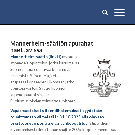
Mannerheim-säätiön apurahat
haettavissa
Mannerheim-säätiö (linkki)
myöntää
stipendejä opintoihin, jotka kartuttavat
Suomen etua edistävää kokemusta ja
osaamista. Stipendejä jaetaan
etupäässä upseerien ulkomaan jatko-
opintoja varten. Säätiö huomioi
stipendipäätöksissään
Puolustusvoimien toimintatavoitteet.
Vapaamuotoiset stipendihakemukset pyydetään
toimittamaan viimeistään 31.10.2025 alla olevaan
osoitteeseen postitse tai sähköpostitse
. Stipendien
myöntämisestä ilmoitetaan saajille 2025 loppuun mennessä.