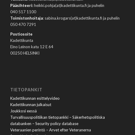
Pääsihteeri:
heikki.pohja(at)kadettikunta.fi ja puhelin
040 517 1100
Toimistonhoitaja
: sabina.krogars(at)kadettikunta.fi ja puhelin
050 470 7291
Postiosoite
Kadettikunta
Eino Leinon katu 12 E 64
00250 HELSINKI
TIETOPANKIT
Kadettikunnan esittelyvideo
Kadettikunnan julkaisut
Joukkosi eessä
Turvallisuuspolitiikan tietopankki – Säkerhetspolitiska
databanken – Security policy database
Veteraanien perintö – Arvet efter Veteranerna