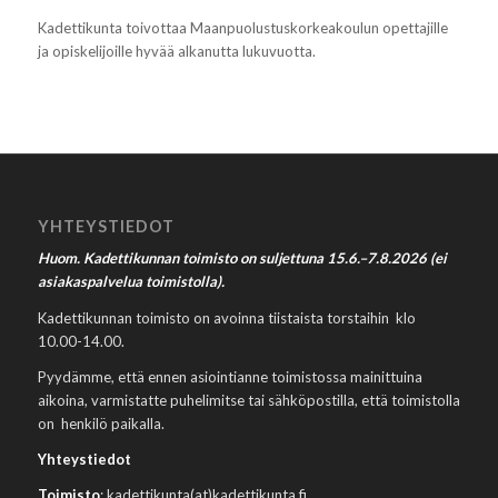
Kadettikunta toivottaa Maanpuolustuskorkeakoulun opettajille
ja opiskelijoille hyvää alkanutta lukuvuotta.
YHTEYSTIEDOT
Huom. Kadettikunnan toimisto on suljettuna 15.6.–7.8.2026 (ei
asiakaspalvelua toimistolla).
Kadettikunnan toimisto on avoinna tiistaista torstaihin klo
10.00-14.00.
Pyydämme, että ennen asiointianne toimistossa mainittuina
aikoina, varmistatte puhelimitse tai sähköpostilla, että toimistolla
on henkilö paikalla.
Yhteystiedot
Toimisto
: kadettikunta(at)kadettikunta.fi