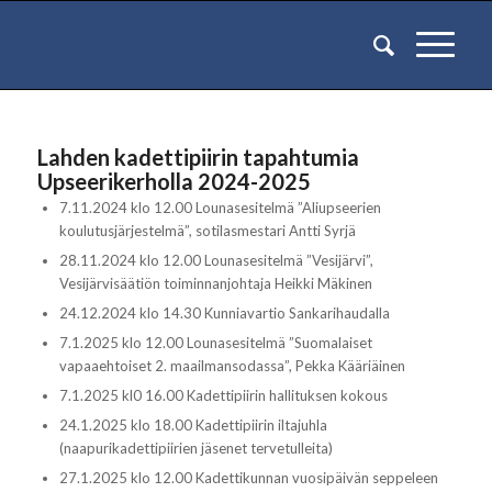
Lahden kadettipiirin tapahtumia
Upseerikerholla 2024-2025
7.11.2024 klo 12.00 Lounasesitelmä ”Aliupseerien
koulutusjärjestelmä”, sotilasmestari Antti Syrjä
28.11.2024 klo 12.00 Lounasesitelmä ”Vesijärvi”,
Vesijärvisäätiön toiminnanjohtaja Heikki Mäkinen
24.12.2024 klo 14.30 Kunniavartio Sankarihaudalla
7.1.2025 klo 12.00 Lounasesitelmä ”Suomalaiset
vapaaehtoiset 2. maailmansodassa”, Pekka Kääriäinen
7.1.2025 kl0 16.00 Kadettipiirin hallituksen kokous
24.1.2025 klo 18.00 Kadettipiirin iltajuhla
(naapurikadettipiirien jäsenet tervetulleita)
27.1.2025 klo 12.00 Kadettikunnan vuosipäivän seppeleen