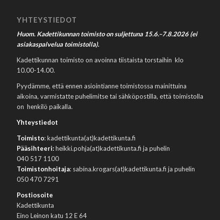
YHTEYSTIEDOT
Huom. Kadettikunnan toimisto on suljettuna 15.6.–7.8.2026 (ei
asiakaspalvelua toimistolla).
Kadettikunnan toimisto on avoinna tiistaista torstaihin klo
10.00-14.00.
Pyydämme, että ennen asiointianne toimistossa mainittuina
aikoina, varmistatte puhelimitse tai sähköpostilla, että toimistolla
on henkilö paikalla.
Yhteystiedot
Toimisto
: kadettikunta(at)kadettikunta.fi
Pääsihteeri:
heikki.pohja(at)kadettikunta.fi ja puhelin
040 517 1100
Toimistonhoitaja
: sabina.krogars(at)kadettikunta.fi ja puhelin
050 470 7291
Postiosoite
Kadettikunta
Eino Leinon katu 12 E 64