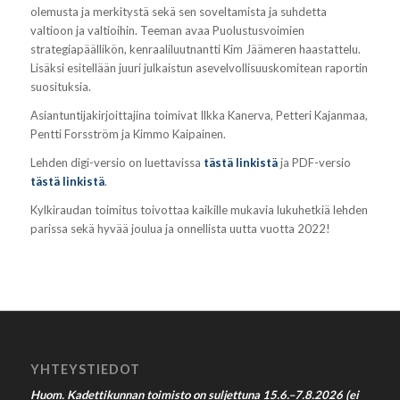
olemusta ja merkitystä sekä sen soveltamista ja suhdetta
valtioon ja valtioihin. Teeman avaa Puolustusvoimien
strategiapäällikön, kenraaliluutnantti Kim Jäämeren haastattelu.
Lisäksi esitellään juuri julkaistun asevelvollisuuskomitean raportin
suosituksia.
Asiantuntijakirjoittajina toimivat Ilkka Kanerva, Petteri Kajanmaa,
Pentti Forsström ja Kimmo Kaipainen.
Lehden digi-versio on luettavissa
tästä linkistä
ja PDF-versio
tästä linkistä
.
Kylkiraudan toimitus toivottaa kaikille mukavia lukuhetkiä lehden
parissa sekä hyvää joulua ja onnellista uutta vuotta 2022!
YHTEYSTIEDOT
Huom. Kadettikunnan toimisto on suljettuna 15.6.–7.8.2026 (ei