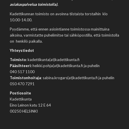
asiakaspalvelua toimistolla).
Kadettikunnan toimisto on avoinna tiistaista torstaihin klo
10.00-14.00.
Pyydämme, että ennen asiointianne toimistossa mainittuina
aikoina, varmistatte puhelimitse tai sähköpostilla, että toimistolla
on henkilö paikalla.
Yhteystiedot
Toimisto
: kadettikunta(at)kadettikunta.fi
Pääsihteeri:
heikki.pohja(at)kadettikunta.fi ja puhelin
040 517 1100
Toimistonhoitaja
: sabina.krogars(at)kadettikunta.fi ja puhelin
050 470 7291
Postiosoite
Kadettikunta
Eino Leinon katu 12 E 64
00250 HELSINKI